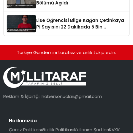
Bölümü Açıldı
Lise Öğrencisi Bilge Kağan Çetinkaya
Pi Sayısını 22 Dakikada 5 Bin
Basamak Ezberledi
Türkiye Gündemini tarafsız ve anlık takip edin.
Reklam & İşbirliği:
habersonuclari@gmail.com
Hakkımızda
Çerez Politikası
Gizlilik Politikası
Kullanım Şartları
KVKK