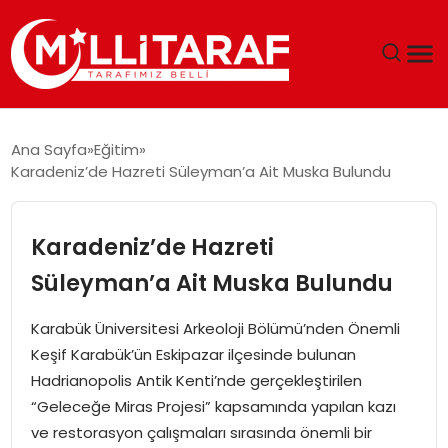
GÜNDEM
Ana Sayfa
Eğitim
Karadeniz’de Hazreti Süleyman’a Ait Muska Bulundu
ÖZEL SAYFALAR
TEKNOLOJI
Karadeniz’de Hazreti
Süleyman’a Ait Muska Bulundu
EKONOMI
Karabük Üniversitesi Arkeoloji Bölümü’nden Önemli
SPOR
Keşif Karabük’ün Eskipazar ilçesinde bulunan
Hadrianopolis Antik Kenti’nde gerçekleştirilen
SIYASET
“Geleceğe Miras Projesi” kapsamında yapılan kazı
ve restorasyon çalışmaları sırasında önemli bir
MAGAZIN