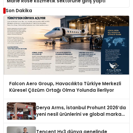
Marie Rose kozmetik sektörüne giriş yaptı
Son Dakika
Falcon Aero Group, Havacılıkta Türkiye Merkezli
Küresel Çözüm Ortağı Olma Yolunda İlerliyor
Derya Arms, İstanbul Prohunt 2026’da
yeni nesil ürünlerini ve global marka
vizyonunu sergiledi
Tencent Hy3 dünya genelinde