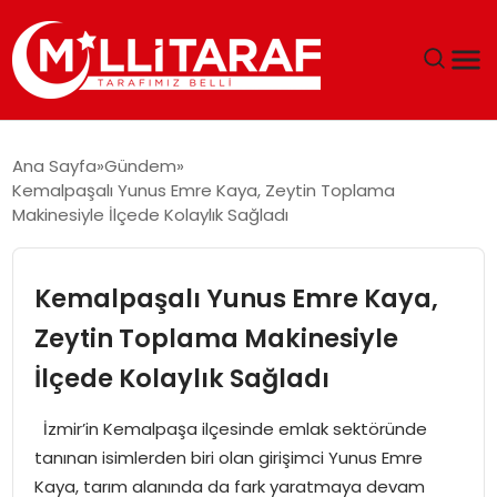
GÜNDEM
Ana Sayfa
Gündem
Kemalpaşalı Yunus Emre Kaya, Zeytin Toplama
ÖZEL SAYFALAR
Makinesiyle İlçede Kolaylık Sağladı
TEKNOLOJI
Kemalpaşalı Yunus Emre Kaya,
EKONOMI
Zeytin Toplama Makinesiyle
İlçede Kolaylık Sağladı
SPOR
İzmir’in Kemalpaşa ilçesinde emlak sektöründe
SIYASET
tanınan isimlerden biri olan girişimci Yunus Emre
Kaya, tarım alanında da fark yaratmaya devam
MAGAZIN