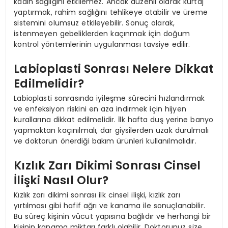
kadın sağlığını etkilemez. Ancak düzenli olarak kürtaj
yaptırmak, rahim sağlığını tehlikeye atabilir ve üreme
sistemini olumsuz etkileyebilir. Sonuç olarak,
istenmeyen gebeliklerden kaçınmak için doğum
kontrol yöntemlerinin uygulanması tavsiye edilir.
Labioplasti Sonrası Nelere Dikkat
Edilmelidir?
Labioplasti sonrasında iyileşme sürecini hızlandırmak
ve enfeksiyon riskini en aza indirmek için hijyen
kurallarına dikkat edilmelidir. İlk hafta duş yerine banyo
yapmaktan kaçınılmalı, dar giysilerden uzak durulmalı
ve doktorun önerdiği bakım ürünleri kullanılmalıdır.
Kızlık Zarı Dikimi Sonrası Cinsel
İlişki Nasıl Olur?
Kızlık zarı dikimi sonrası ilk cinsel ilişki, kızlık zarı
yırtılması gibi hafif ağrı ve kanama ile sonuçlanabilir.
Bu süreç kişinin vücut yapısına bağlıdır ve herhangi bir
kişinin kanama miktarı farklı olabilir. Doktorunuz size