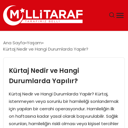
GÜNDEM
Ana Sayfa
Yaşam
Kürtaj Nedir ve Hangi Durumlarda Yapılır?
ÖZEL SAYFALAR
TEKNOLOJI
Kürtaj Nedir ve Hangi
Durumlarda Yapılır?
EKONOMI
Kürtaj Nedir ve Hangi Durumlarda Yapılır? Kürtaj,
SPOR
istenmeyen veya sorunlu bir hamileliği sonlandırmak
için yapılan bir cerrahi operasyondur. Hamileliğin ilk
SIYASET
on haftasına kadar yasal olarak başvurulabilir. Sağlık
sorunları, hamileliğin riskli olması veya kişisel tercihler
MAGAZIN