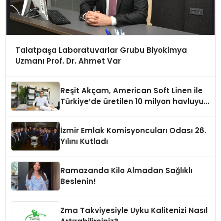
Talatpaşa Laboratuvarlar Grubu Biyokimya
Uzmanı Prof. Dr. Ahmet Var
Reşit Akçam, American Soft Linen ile
Türkiye’de üretilen 10 milyon havluyu
her yıl Amerikalı tüketicilerle
buluşturuyor
İzmir Emlak Komisyoncuları Odası 26.
Yılını Kutladı
Ramazanda Kilo Almadan Sağlıklı
Beslenin!
Zma Takviyesiyle Uyku Kalitenizi Nasıl