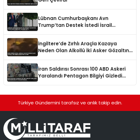
Lübnan Cumhurbaşkanı Avn
Trump’tan Destek İstedi İsrail
Çekilme Talebini İletti
İngiltere’de Zırhlı Araçla Kazaya
Neden Olan Alkollü İki Asker Gözaltına
Alındı
İran Saldırısı Sonrası 100 ABD Askeri
Yaralandı Pentagon Bilgiyi Gizledi
İddiası
Türkiye Gündemini tarafsız ve anlık takip edin.