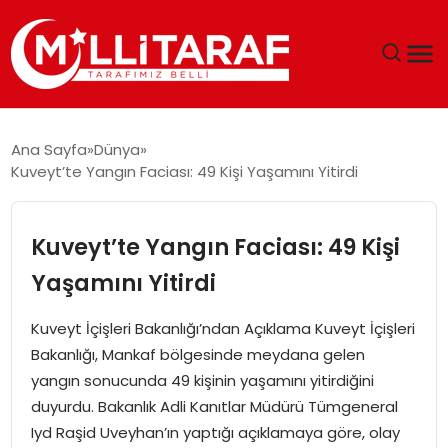
GÜNDEM
Ana Sayfa
Dünya
Kuveyt’te Yangın Faciası: 49 Kişi Yaşamını Yitirdi
ÖZEL SAYFALAR
TEKNOLOJI
Kuveyt’te Yangın Faciası: 49 Kişi
Yaşamını Yitirdi
EKONOMI
Kuveyt İçişleri Bakanlığı’ndan Açıklama Kuveyt İçişleri
SPOR
Bakanlığı, Mankaf bölgesinde meydana gelen
yangın sonucunda 49 kişinin yaşamını yitirdiğini
SIYASET
duyurdu. Bakanlık Adli Kanıtlar Müdürü Tümgeneral
Iyd Raşid Uveyhan’ın yaptığı açıklamaya göre, olay
MAGAZIN