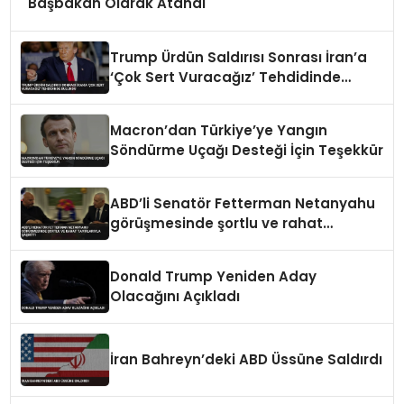
Başbakan Olarak Atandı
Trump Ürdün Saldırısı Sonrası İran’a
‘Çok Sert Vuracağız’ Tehdidinde
Bulundu
Macron’dan Türkiye’ye Yangın
Söndürme Uçağı Desteği İçin Teşekkür
ABD’li Senatör Fetterman Netanyahu
görüşmesinde şortlu ve rahat
tavırlarıyla şaşırttı
Donald Trump Yeniden Aday
Olacağını Açıkladı
İran Bahreyn’deki ABD Üssüne Saldırdı