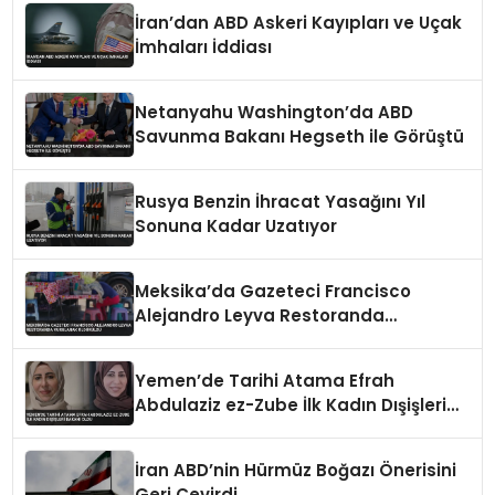
İran’dan ABD Askeri Kayıpları ve Uçak
İmhaları İddiası
Netanyahu Washington’da ABD
Savunma Bakanı Hegseth ile Görüştü
Rusya Benzin İhracat Yasağını Yıl
Sonuna Kadar Uzatıyor
Meksika’da Gazeteci Francisco
Alejandro Leyva Restoranda
Vurularak Öldürüldü
Yemen’de Tarihi Atama Efrah
Abdulaziz ez-Zube İlk Kadın Dışişleri
Bakanı Oldu
İran ABD’nin Hürmüz Boğazı Önerisini
Geri Çevirdi