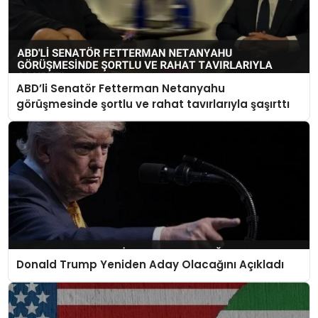
ABD’li Senatör Fetterman Netanyahu
görüşmesinde şortlu ve rahat tavırlarıyla şaşırttı
Donald Trump Yeniden Aday Olacağını Açıkladı