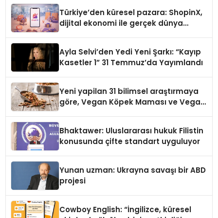
Türkiye’den küresel pazara: ShopinX,
dijital ekonomi ile gerçek dünya
alışverişini bir araya getirmeyi
hedefliyor
Ayla Selvi’den Yedi Yeni Şarkı: “Kayıp
Kasetler 1” 31 Temmuz’da Yayımlandı
Yeni yapilan 31 bilimsel araştırmaya
göre, Vegan Köpek Maması ve Vegan
Kedi Mamasının İyi Sindirildiğini
Ortaya Koydu
Bhaktawer: Uluslararası hukuk Filistin
konusunda çifte standart uyguluyor
Yunan uzman: Ukrayna savaşı bir ABD
projesi
Cowboy English: “İngilizce, küresel