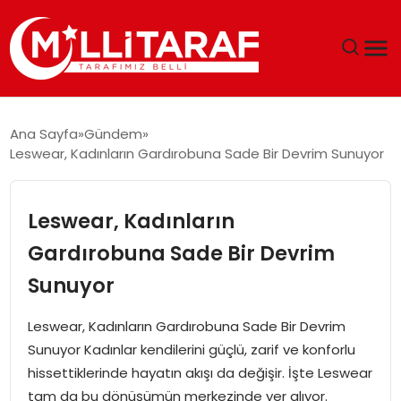
GÜNDEM
Ana Sayfa
Gündem
Leswear, Kadınların Gardırobuna Sade Bir Devrim Sunuyor
ÖZEL SAYFALAR
TEKNOLOJI
Leswear, Kadınların
Gardırobuna Sade Bir Devrim
EKONOMI
Sunuyor
SPOR
Leswear, Kadınların Gardırobuna Sade Bir Devrim
Sunuyor Kadınlar kendilerini güçlü, zarif ve konforlu
SIYASET
hissettiklerinde hayatın akışı da değişir. İşte Leswear
tam da bu dönüşümün merkezinde yer alıyor.
MAGAZIN