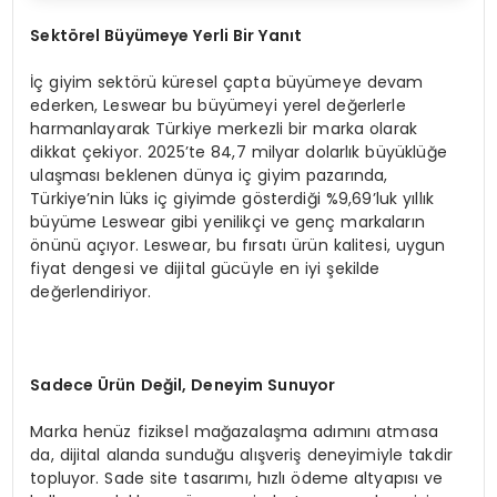
Sekt
ö
rel B
üyümeye Yerli Bir Yanıt
İç giyim sektörü küresel çapta büyümeye devam
ederken, Leswear bu büyümeyi yerel değerlerle
harmanlayarak Türkiye merkezli bir marka olarak
dikkat çekiyor. 2025’te 84,7 milyar dolarlık büyüklüğe
ulaşması beklenen dünya iç giyim pazarında,
Türkiye’nin lüks iç giyimde gösterdiği %9,69’luk yıllık
büyüme Leswear gibi yenilikçi ve genç markaların
önünü açıyor. Leswear, bu fırsatı ürün kalitesi, uygun
fiyat dengesi ve dijital gücüyle en iyi şekilde
değerlendiriyor.
Sadece
Ü
rü
n De
ğil, Deneyim Sunuyor
Marka henüz fiziksel mağazalaşma adımını atmasa
da, dijital alanda sunduğu alışveriş deneyimiyle takdir
topluyor. Sade site tasarımı, hızlı ödeme altyapısı ve