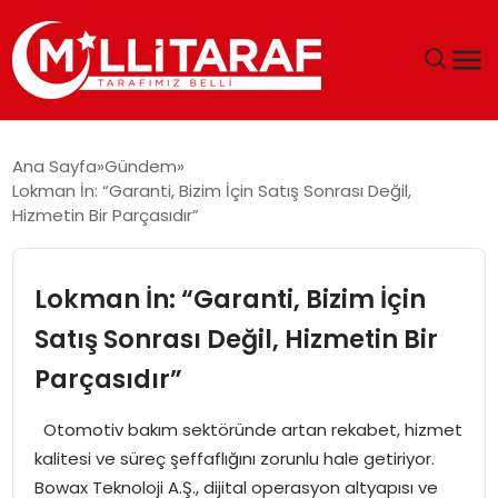
GÜNDEM
Ana Sayfa
Gündem
Lokman İn: “Garanti, Bizim İçin Satış Sonrası Değil,
ÖZEL SAYFALAR
Hizmetin Bir Parçasıdır”
TEKNOLOJI
Lokman İn: “Garanti, Bizim İçin
EKONOMI
Satış Sonrası Değil, Hizmetin Bir
Parçasıdır”
SPOR
Otomotiv bakım sektöründe artan rekabet, hizmet
SIYASET
kalitesi ve süreç şeffaflığını zorunlu hale getiriyor.
Bowax Teknoloji A.Ş., dijital operasyon altyapısı ve
MAGAZIN