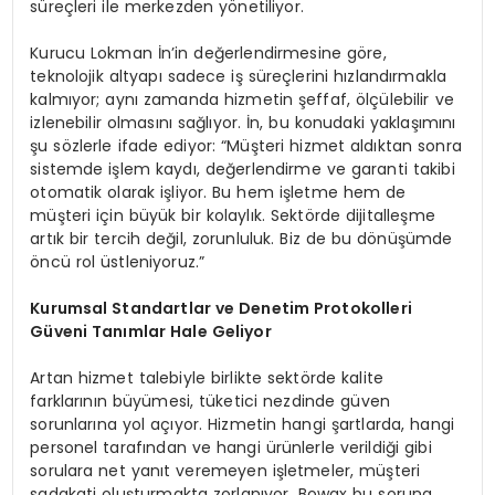
süreçleri ile merkezden yönetiliyor.
Kurucu Lokman İn’in değerlendirmesine göre,
teknolojik altyapı sadece iş süreçlerini hızlandırmakla
kalmıyor; aynı zamanda hizmetin şeffaf, ölçülebilir ve
izlenebilir olmasını sağlıyor. İn, bu konudaki yaklaşımını
şu sözlerle ifade ediyor: “Müşteri hizmet aldıktan sonra
sistemde işlem kaydı, değerlendirme ve garanti takibi
otomatik olarak işliyor. Bu hem işletme hem de
müşteri için büyük bir kolaylık. Sektörde dijitalleşme
artık bir tercih değil, zorunluluk. Biz de bu dönüşümde
öncü rol üstleniyoruz.”
Kurumsal Standartlar ve Denetim Protokolleri
Güveni Tanımlar Hale Geliyor
Artan hizmet talebiyle birlikte sektörde kalite
farklarının büyümesi, tüketici nezdinde güven
sorunlarına yol açıyor. Hizmetin hangi şartlarda, hangi
personel tarafından ve hangi ürünlerle verildiği gibi
sorulara net yanıt veremeyen işletmeler, müşteri
sadakati oluşturmakta zorlanıyor. Bowax bu soruna,