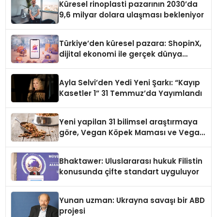
Küresel rinoplasti pazarının 2030’da
9,6 milyar dolara ulaşması bekleniyor
Türkiye’den küresel pazara: ShopinX,
dijital ekonomi ile gerçek dünya
alışverişini bir araya getirmeyi
hedefliyor
Ayla Selvi’den Yedi Yeni Şarkı: “Kayıp
Kasetler 1” 31 Temmuz’da Yayımlandı
Yeni yapilan 31 bilimsel araştırmaya
göre, Vegan Köpek Maması ve Vegan
Kedi Mamasının İyi Sindirildiğini
Ortaya Koydu
Bhaktawer: Uluslararası hukuk Filistin
konusunda çifte standart uyguluyor
Yunan uzman: Ukrayna savaşı bir ABD
projesi