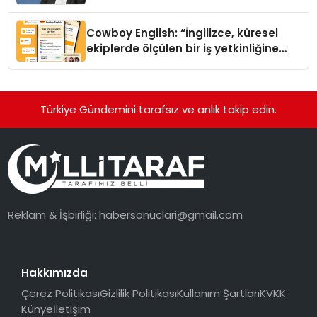
Cowboy English: “İngilizce, küresel
ekiplerde ölçülen bir iş yetkinliğine
dönüşüyor”
Türkiye Gündemini tarafsız ve anlık takip edin.
Reklam & İşbirliği:
habersonuclari@gmail.com
Hakkımızda
Çerez Politikası
Gizlilik Politikası
Kullanım Şartları
KVKK
Künye
İletişim