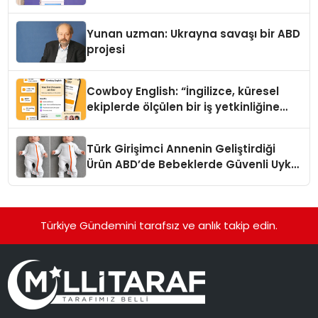
Yunan uzman: Ukrayna savaşı bir ABD
projesi
Cowboy English: “İngilizce, küresel
ekiplerde ölçülen bir iş yetkinliğine
dönüşüyor”
Türk Girişimci Annenin Geliştirdiği
Ürün ABD’de Bebeklerde Güvenli Uyku
Standardına Yeni Bir Bakış Açısı
Getiriyor.
Türkiye Gündemini tarafsız ve anlık takip edin.