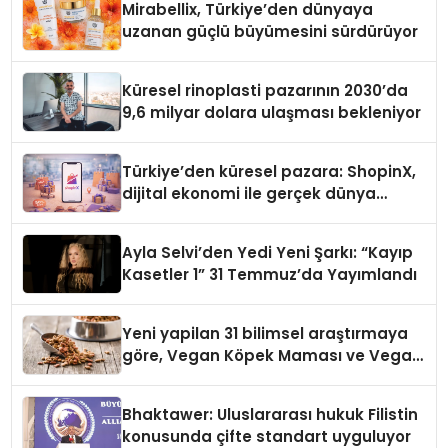
Mirabellix, Türkiye’den dünyaya
uzanan güçlü büyümesini sürdürüyor
Küresel rinoplasti pazarının 2030’da
9,6 milyar dolara ulaşması bekleniyor
Türkiye’den küresel pazara: ShopinX,
dijital ekonomi ile gerçek dünya
alışverişini bir araya getirmeyi
hedefliyor
Ayla Selvi’den Yedi Yeni Şarkı: “Kayıp
Kasetler 1” 31 Temmuz’da Yayımlandı
Yeni yapilan 31 bilimsel araştırmaya
göre, Vegan Köpek Maması ve Vegan
Kedi Mamasının İyi Sindirildiğini
Ortaya Koydu
Bhaktawer: Uluslararası hukuk Filistin
konusunda çifte standart uyguluyor