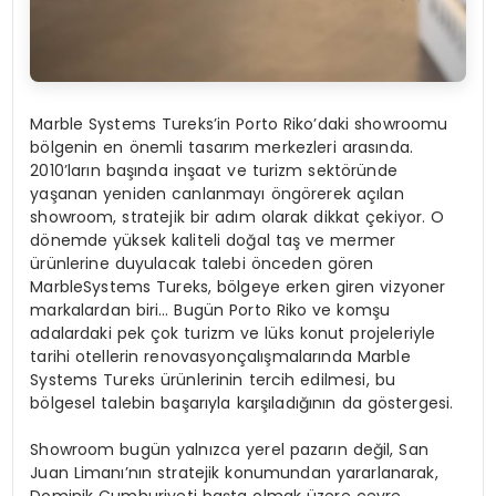
Marble Systems Tureks’in Porto Riko’daki showroomu
bölgenin en önemli tasarım merkezleri arasında.
2010’ların başında inşaat ve turizm sektöründe
yaşanan yeniden canlanmayı öngörerek açılan
showroom, stratejik bir adım olarak dikkat çekiyor. O
dönemde yüksek kaliteli doğal taş ve mermer
ürünlerine duyulacak talebi önceden gören
MarbleSystems Tureks, bölgeye erken giren vizyoner
markalardan biri… Bugün Porto Riko ve komşu
adalardaki pek çok turizm ve lüks konut projeleriyle
tarihi otellerin renovasyonçalışmalarında Marble
Systems Tureks ürünlerinin tercih edilmesi, bu
bölgesel talebin başarıyla karşıladığının da göstergesi.
Showroom bugün yalnızca yerel pazarın değil, San
Juan Limanı’nın stratejik konumundan yararlanarak,
Dominik Cumhuriyeti başta olmak üzere çevre