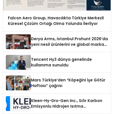
Falcon Aero Group, Havacılıkta Türkiye Merkezli
Küresel Çözüm Ortağı Olma Yolunda İlerliyor
Derya Arms, İstanbul Prohunt 2026’da
yeni nesil ürünlerini ve global marka
vizyonunu sergiledi
Tencent Hy3 dünya genelinde
kullanıma sunuldu
Mars Türkiye’den “Köpeğini İşe Götür
Haftası” çağrısı
Kleen-Hy-Dro-Gen Inc., Sıfır Karbon
Emisyonlu Hidrojen Isıtma
Teknolojisinde ISO ve TSSA