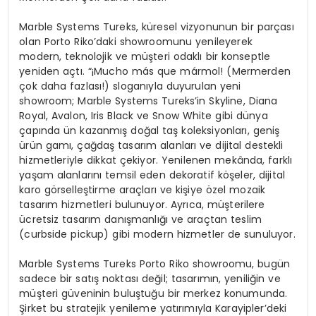
Marble Systems Tureks, küresel vizyonunun bir parçası
olan Porto Riko’daki showroomunu yenileyerek
modern, teknolojik ve müşteri odaklı bir konseptle
yeniden açtı. “¡Mucho más que mármol! (Mermerden
çok daha fazlası!) sloganıyla duyurulan yeni
showroom; Marble Systems Tureks’in Skyline, Diana
Royal, Avalon, Iris Black ve Snow White gibi dünya
çapında ün kazanmış doğal taş koleksiyonları, geniş
ürün gamı, çağdaş tasarım alanları ve dijital destekli
hizmetleriyle dikkat çekiyor. Yenilenen mekânda, farklı
yaşam alanlarını temsil eden dekoratif köşeler, dijital
karo görselleştirme araçları ve kişiye özel mozaik
tasarım hizmetleri bulunuyor. Ayrıca, müşterilere
ücretsiz tasarım danışmanlığı ve araçtan teslim
(curbside pickup) gibi modern hizmetler de sunuluyor.
Marble Systems Tureks Porto Riko showroomu, bugün
sadece bir satış noktası değil; tasarımın, yeniliğin ve
müşteri güveninin buluştuğu bir merkez konumunda.
Şirket bu stratejik yenileme yatırımıyla Karayipler’deki