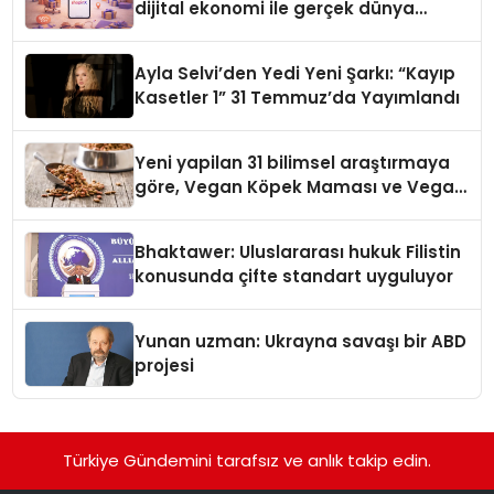
dijital ekonomi ile gerçek dünya
alışverişini bir araya getirmeyi
hedefliyor
Ayla Selvi’den Yedi Yeni Şarkı: “Kayıp
Kasetler 1” 31 Temmuz’da Yayımlandı
Yeni yapilan 31 bilimsel araştırmaya
göre, Vegan Köpek Maması ve Vegan
Kedi Mamasının İyi Sindirildiğini
Ortaya Koydu
Bhaktawer: Uluslararası hukuk Filistin
konusunda çifte standart uyguluyor
Yunan uzman: Ukrayna savaşı bir ABD
projesi
Türkiye Gündemini tarafsız ve anlık takip edin.