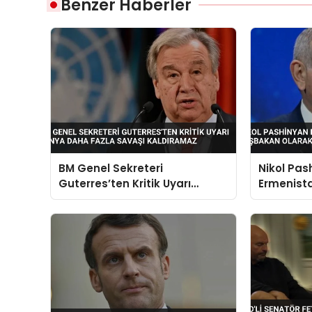
Benzer Haberler
BM Genel Sekreteri
Nikol Pas
Guterres’ten Kritik Uyarı
Ermenist
Dünya Daha Fazla Savaşı
Başbakan
Kaldıramaz