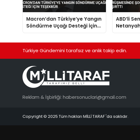
Macron’dan Türkiye’ye Yangın
ABD’li Se
Söndürme Uçağı Desteği İçin
Netanyah
Teşekkür
şortlu ve 
şaşırttı
Türkiye Gündemini tarafsız ve anlık takip edin.
Reklam & İşbirliği:
habersonuclari@gmail.com
Copyright © 2025 Tüm hakları MİLLİ TARAF 'da saklıdır.