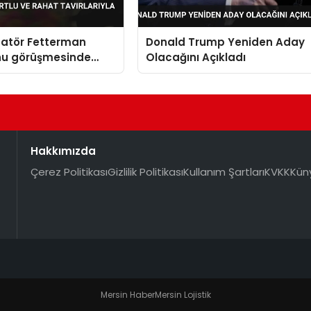
natör Fetterman
Donald Trump Yeniden Aday
u görüşmesinde
Olacağını Açıkladı
rahat tavırlarıyla
Hakkımızda
Çerez Politikası
Gizlilik Politikası
Kullanım Şartları
KVKK
Kün
Mersin Haber
Mersin Lojistik