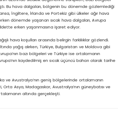
laştı. Bu hava dalgaları, bölgenin bu dönemde gözlemlediği
ansa, İngiltere, İrlanda ve Portekiz gibi ülkeler ağır hava
u erken dönemde yaşanan sıcak hava dalgaları, Avrupa
şiddette erken yaşanmasına işaret ediyor.
lı hava koşulları arasında belirgin farklılıklar gözlendi.
tında yağış alırken, Türkiye, Bulgaristan ve Moldova gibi
Avrupa’nın bazı bölgeleri ve Türkiye ise ortalamanın
upa’nın kaydedilmiş en sıcak üçüncü baharı olarak tarihe
rika ve Avustralya’nın geniş bölgelerinde ortalamanın
eri, Orta Asya, Madagaskar, Avustralya’nın güneybatısı ve
rtalamanın altında gerçekleşti.