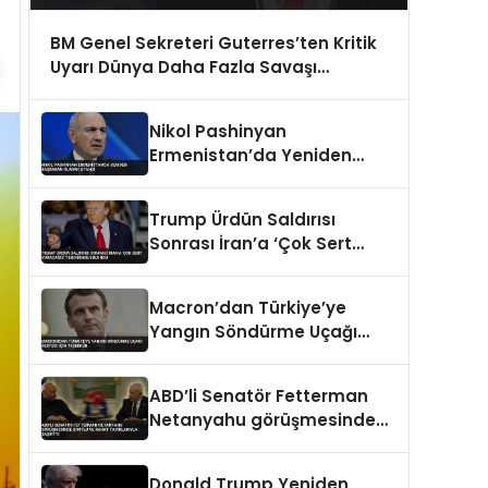
BM Genel Sekreteri Guterres’ten Kritik
Uyarı Dünya Daha Fazla Savaşı
Kaldıramaz
Nikol Pashinyan
Ermenistan’da Yeniden
Başbakan Olarak Atandı
Trump Ürdün Saldırısı
Sonrası İran’a ‘Çok Sert
Vuracağız’ Tehdidinde
Bulundu
Macron’dan Türkiye’ye
Yangın Söndürme Uçağı
Desteği İçin Teşekkür
ABD’li Senatör Fetterman
Netanyahu görüşmesinde
şortlu ve rahat tavırlarıyla
şaşırttı
Donald Trump Yeniden