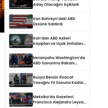
Aday Olacağını Açıkladı
İran Bahreyn’deki ABD
Üssüne Saldırdı
İran’dan ABD Askeri
Kayıpları ve Uçak İmhaları
İddiası
Netanyahu Washington’da
ABD Savunma Bakanı
Hegseth ile Görüştü
Rusya Benzin İhracat
Yasağını Yıl Sonuna Kadar
Uzatıyor
Meksika’da Gazeteci
Francisco Alejandro Leyva
Restoranda Vurularak