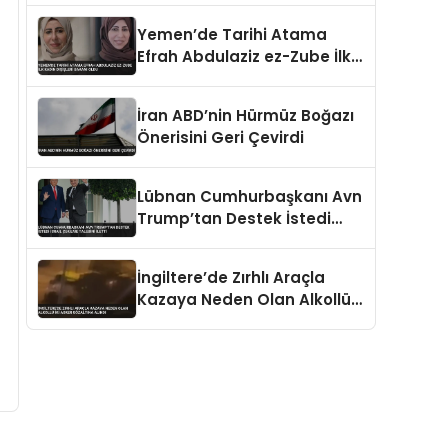
Öldürüldü
Yemen’de Tarihi Atama
Efrah Abdulaziz ez-Zube İlk
Kadın Dışişleri Bakanı Oldu
İran ABD’nin Hürmüz Boğazı
Önerisini Geri Çevirdi
Lübnan Cumhurbaşkanı Avn
Trump’tan Destek İstedi
İsrail Çekilme Talebini İletti
İngiltere’de Zırhlı Araçla
Kazaya Neden Olan Alkollü
İki Asker Gözaltına Alındı