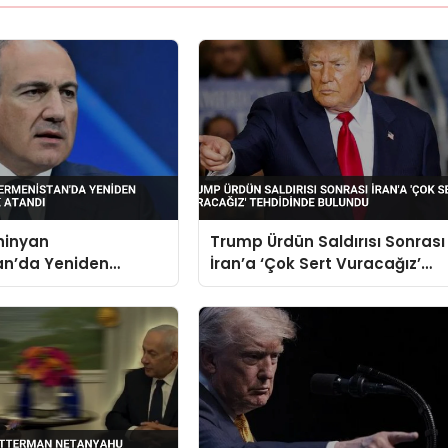
hinyan
Trump Ürdün Saldırısı Sonrası
an’da Yeniden
İran’a ‘Çok Sert Vuracağız’
 Olarak Atandı
Tehdidinde Bulundu