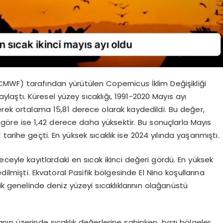
MWF) tarafından yürütülen Copernicus İklim Değişikliği
paylaştı. Küresel yüzey sıcaklığı, 1991-2020 Mayıs ayı
rek ortalama 15,81 derece olarak kaydedildi. Bu değer,
öre ise 1,42 derece daha yüksektir. Bu sonuçlarla Mayıs
k tarihe geçti. En yüksek sıcaklık ise 2024 yılında yaşanmıştı.
eceyle kayıtlardaki en sıcak ikinci değeri gördü. En yüksek
dilmişti. Ekvatoral Pasifik bölgesinde El Nino koşullarına
ik genelinde deniz yüzeyi sıcaklıklarının olağanüstü
nın üzerinde sıcaklık değerlerine sahipken, bazı bölgeler