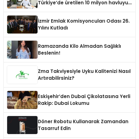
Türkiye’de üretilen 10 milyon havluyu
her yıl Amerikalı tüketicilerle
buluşturuyor
İzmir Emlak Komisyoncuları Odası 26.
Yılını Kutladı
Ramazanda Kilo Almadan Sağlıklı
Beslenin!
Zma Takviyesiyle Uyku Kalitenizi Nasıl
Artırabilirsiniz?
Eskişehir’den Dubai Çikolatasına Yerli
Rakip: Dubai Lokumu
Döner Robotu Kullanarak Zamandan
Tasarruf Edin