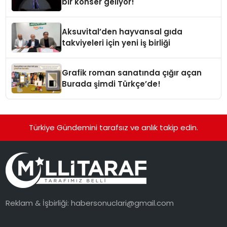
bir konser geliyor!
Aksuvital’den hayvansal gıda
takviyeleri için yeni iş birliği
Grafik roman sanatında çığır açan
Burada şimdi Türkçe’de!
Türkiye Gündemini tarafsız ve anlık takip edin.
Reklam & İşbirliği:
habersonuclari@gmail.com