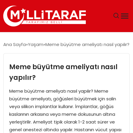
GÜNDEM
Ana Sayfa
Yaşam
Meme büyütme ameliyatı nasıl yapılır?
ÖZEL SAYFALAR
Meme büyütme ameliyatı nasıl
TEKNOLOJI
yapılır?
EKONOMI
Meme büyütme ameliyatı nasıl yapılır? Meme
büyütme ameliyatı, göğüsleri büyütmek için salin
SPOR
veya silikon implantlar kullanır. İmplantlar, göğüs
kaslarının arkasına veya meme dokusunun altına
SIYASET
yerleştirilir. Ameliyat tipik olarak 1-2 saat sürer ve
genel anestezi altında yapılır. Hastanın vücut yapısı
MAGAZIN