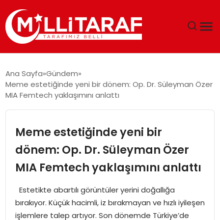
GÜNDEM
Ana Sayfa
Gündem
Meme estetiğinde yeni bir dönem: Op. Dr. Süleyman Özer
ÖZEL SAYFALAR
MIA Femtech yaklaşımını anlattı
TEKNOLOJI
Meme estetiğinde yeni bir
EKONOMI
dönem: Op. Dr. Süleyman Özer
MIA Femtech yaklaşımını anlattı
SPOR
Estetikte abartılı görüntüler yerini doğallığa
SIYASET
bırakıyor. Küçük hacimli, iz bırakmayan ve hızlı iyileşen
işlemlere talep artıyor. Son dönemde Türkiye’de
MAGAZIN