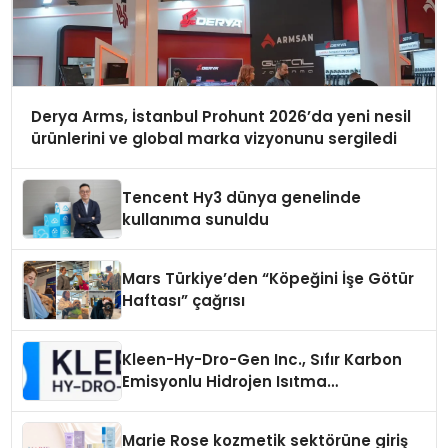
Derya Arms, İstanbul Prohunt 2026’da yeni nesil
ürünlerini ve global marka vizyonunu sergiledi
Tencent Hy3 dünya genelinde
kullanıma sunuldu
Mars Türkiye’den “Köpeğini İşe Götür
Haftası” çağrısı
Kleen-Hy-Dro-Gen Inc., Sıfır Karbon
Emisyonlu Hidrojen Isıtma
Teknolojisinde ISO ve TSSA
Düzenleyici Onaylarını Aldı
Marie Rose kozmetik sektörüne giriş