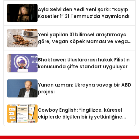
hedefliyor
Ayla Selvi’den Yedi Yeni Şarkı: “Kayıp
Kasetler 1” 31 Temmuz’da Yayımlandı
Yeni yapilan 31 bilimsel araştırmaya
göre, Vegan Köpek Maması ve Vegan
Kedi Mamasının İyi Sindirildiğini
Ortaya Koydu
Bhaktawer: Uluslararası hukuk Filistin
konusunda çifte standart uyguluyor
Yunan uzman: Ukrayna savaşı bir ABD
projesi
Cowboy English: “İngilizce, küresel
ekiplerde ölçülen bir iş yetkinliğine
dönüşüyor”