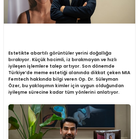
Estetikte abartılı g
ö
rüntüler yerini doğallığa
bırakıyor. Küçük hacimli, iz bırakmayan ve hızlı
iyileş
en i
şlemlere talep artıyor. Son d
ö
nemde
Türkiye
’
de meme estetiği alanında dikkat ç
eken MIA
Femtech hakk
ında bilgi veren Op. Dr. Süleyman
Özer, bu yaklaşımın kimler için uygun olduğundan
iyileşme sürecine kadar tüm y
ö
nlerini anlatıyor.