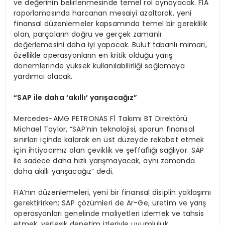
ve değerinin belirlenmesinde temel rol oynayacak. FIA
raporlamasında harcanan mesaiyi azaltarak, yeni
finansal düzenlemeler kapsamında temel bir gereklilik
olan, parçaların doğru ve gerçek zamanlı
değerlemesini daha iyi yapacak. Bulut tabanlı mimari,
özellikle operasyonların en kritik olduğu yarış
dönemlerinde yüksek kullanılabilirliği sağlamaya
yardımcı olacak.
“
SAP ile daha
‘
ak
ı
ll
ı’
yar
ış
aca
ğı
z
”
Mercedes-AMG PETRONAS F1 Takımı BT Direktörü
Michael Taylor, “SAP’nin teknolojisi, sporun finansal
sınırları içinde kalarak en üst düzeyde rekabet etmek
için ihtiyacımız olan çeviklik ve şeffaflığı sağlıyor. SAP
ile sadece daha hızlı yarışmayacak, aynı zamanda
daha akıllı yarışacağız” dedi.
FIA’nın düzenlemeleri, yeni bir finansal disiplin yaklaşımı
gerektirirken; SAP çözümleri de Ar-Ge, üretim ve yarış
operasyonları genelinde maliyetleri izlemek ve tahsis
etmek, yerleşik denetim izleriyle uyumluluk