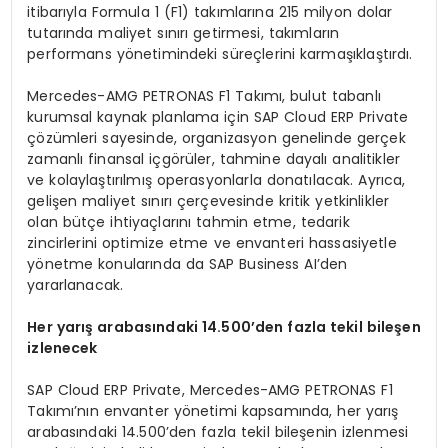
itibarıyla Formula 1 (F1) takımlarına 215 milyon dolar
tutarında maliyet sınırı getirmesi, takımların
performans yönetimindeki süreçlerini karmaşıklaştırdı.
Mercedes-AMG PETRONAS F1 Takımı, bulut tabanlı
kurumsal kaynak planlama için SAP Cloud ERP Private
çözümleri sayesinde, organizasyon genelinde gerçek
zamanlı finansal içgörüler, tahmine dayalı analitikler
ve kolaylaştırılmış operasyonlarla donatılacak. Ayrıca,
gelişen maliyet sınırı çerçevesinde kritik yetkinlikler
olan bütçe ihtiyaçlarını tahmin etme, tedarik
zincirlerini optimize etme ve envanteri hassasiyetle
yönetme konularında da SAP Business AI’den
yararlanacak.
Her yar
ış
arabas
ı
ndaki 14.500
’
den fazla tekil bile
ş
en
izlenecek
SAP Cloud ERP Private, Mercedes-AMG PETRONAS F1
Takımı’nın envanter yönetimi kapsamında, her yarış
arabasındaki 14.500’den fazla tekil bileşenin izlenmesi