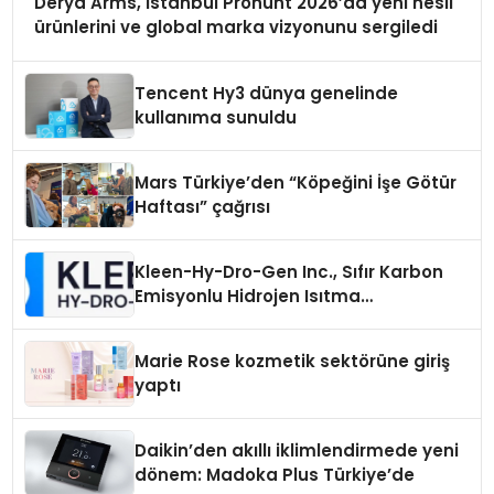
Derya Arms, İstanbul Prohunt 2026’da yeni nesil
ürünlerini ve global marka vizyonunu sergiledi
Tencent Hy3 dünya genelinde
kullanıma sunuldu
Mars Türkiye’den “Köpeğini İşe Götür
Haftası” çağrısı
Kleen-Hy-Dro-Gen Inc., Sıfır Karbon
Emisyonlu Hidrojen Isıtma
Teknolojisinde ISO ve TSSA
Düzenleyici Onaylarını Aldı
Marie Rose kozmetik sektörüne giriş
yaptı
Daikin’den akıllı iklimlendirmede yeni
dönem: Madoka Plus Türkiye’de