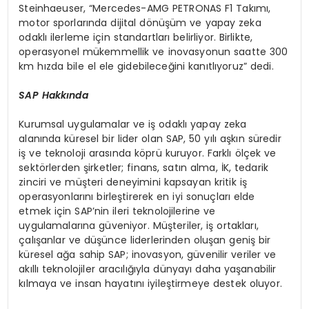
Steinhaeuser, “Mercedes-AMG PETRONAS F1 Takımı,
motor sporlarında dijital dönüşüm ve yapay zeka
odaklı ilerleme için standartları belirliyor. Birlikte,
operasyonel mükemmellik ve inovasyonun saatte 300
km hızda bile el ele gidebileceğini kanıtlıyoruz” dedi.
SAP Hakk
ı
nda
Kurumsal uygulamalar ve iş odaklı yapay zeka
alanında küresel bir lider olan SAP, 50 yılı aşkın süredir
iş ve teknoloji arasında köprü kuruyor. Farklı ölçek ve
sektörlerden şirketler; finans, satın alma, İK, tedarik
zinciri ve müşteri deneyimini kapsayan kritik iş
operasyonlarını birleştirerek en iyi sonuçları elde
etmek için SAP’nin ileri teknolojilerine ve
uygulamalarına güveniyor. Müşteriler, iş ortakları,
çalışanlar ve düşünce liderlerinden oluşan geniş bir
küresel ağa sahip SAP; inovasyon, güvenilir veriler ve
akıllı teknolojiler aracılığıyla dünyayı daha yaşanabilir
kılmaya ve insan hayatını iyileştirmeye destek oluyor.