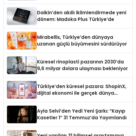
Daikin’den akıllı iklimlendirmede yeni
dönem: Madoka Plus Türkiye’de
Mirabellix, Türkiye’den dünyaya
uzanan güçlü büyümesini sürdürüyor
Küresel rinoplasti pazarının 2030’da
9,6 milyar dolara ulaşması bekleniyor
Türkiye’den küresel pazara: ShopinX,
dijital ekonomi ile gerçek dünya
alışverişini bir araya getirmeyi
hedefliyor
Ayla Selvi’den Yedi Yeni Şarkı: “Kayıp
Kasetler 1” 31 Temmuz’da Yayımlandı
Yeni yapilan 31 bilimsel araştırmaya