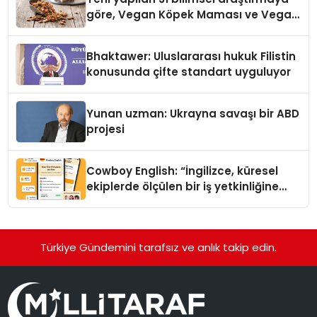
göre, Vegan Köpek Maması ve Vegan
Kedi Mamasının İyi Sindirildiğini
Ortaya Koydu
Bhaktawer: Uluslararası hukuk Filistin
konusunda çifte standart uyguluyor
Yunan uzman: Ukrayna savaşı bir ABD
projesi
Cowboy English: “İngilizce, küresel
ekiplerde ölçülen bir iş yetkinliğine
dönüşüyor”
Türkiye Gündemini tarafsız ve anlık takip edin.