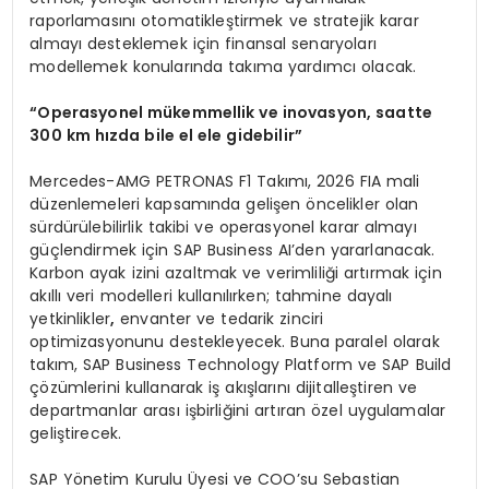
raporlamasını otomatikleştirmek ve stratejik karar
almayı desteklemek için finansal senaryoları
modellemek konularında takıma yardımcı olacak.
“
Operasyonel m
ü
kemmellik ve inovasyon, saatte
300 km h
ı
zda bile el ele gidebilir
”
Mercedes-AMG PETRONAS F1 Takımı, 2026 FIA mali
düzenlemeleri kapsamında gelişen öncelikler olan
sürdürülebilirlik takibi ve operasyonel karar almayı
güçlendirmek için SAP Business AI’den yararlanacak.
Karbon ayak izini azaltmak ve verimliliği artırmak için
akıllı veri modelleri kullanılırken; tahmine dayalı
yetkinlikler
,
envanter ve tedarik zinciri
optimizasyonunu destekleyecek. Buna paralel olarak
takım, SAP Business Technology Platform ve SAP Build
çözümlerini kullanarak iş akışlarını dijitalleştiren ve
departmanlar arası işbirliğini artıran özel uygulamalar
geliştirecek.
SAP Yönetim Kurulu Üyesi ve COO’su Sebastian