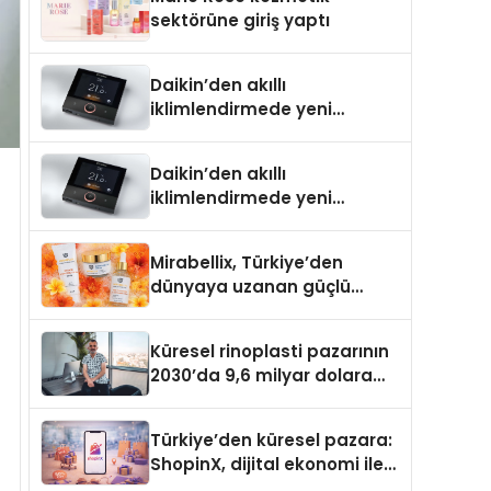
Aldı
sektörüne giriş yaptı
Daikin’den akıllı
iklimlendirmede yeni
dönem: Madoka Plus
Türkiye’de
Daikin’den akıllı
iklimlendirmede yeni
dönem: Madoka Plus
Türkiye’de
Mirabellix, Türkiye’den
dünyaya uzanan güçlü
büyümesini sürdürüyor
Küresel rinoplasti pazarının
2030’da 9,6 milyar dolara
ulaşması bekleniyor
Türkiye’den küresel pazara:
ShopinX, dijital ekonomi ile
gerçek dünya alışverişini bir