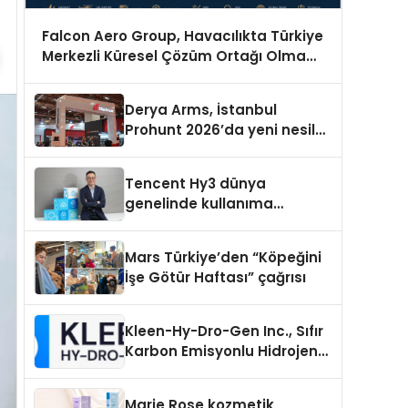
Falcon Aero Group, Havacılıkta Türkiye
Merkezli Küresel Çözüm Ortağı Olma
Yolunda İlerliyor
Derya Arms, İstanbul
Prohunt 2026’da yeni nesil
ürünlerini ve global marka
vizyonunu sergiledi
Tencent Hy3 dünya
genelinde kullanıma
sunuldu
Mars Türkiye’den “Köpeğini
İşe Götür Haftası” çağrısı
Kleen-Hy-Dro-Gen Inc., Sıfır
Karbon Emisyonlu Hidrojen
Isıtma Teknolojisinde ISO ve
TSSA Düzenleyici Onaylarını
Marie Rose kozmetik