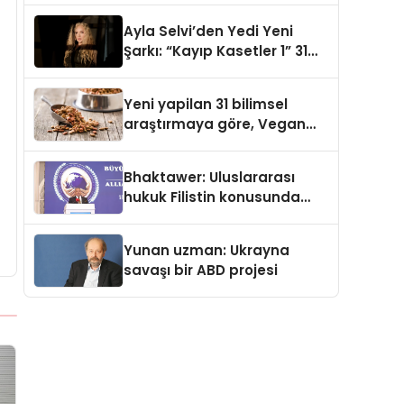
araya getirmeyi hedefliyor
Ayla Selvi’den Yedi Yeni
Şarkı: “Kayıp Kasetler 1” 31
Temmuz’da Yayımlandı
Yeni yapilan 31 bilimsel
araştırmaya göre, Vegan
Köpek Maması ve Vegan
Kedi Mamasının İyi
Bhaktawer: Uluslararası
Sindirildiğini Ortaya Koydu
hukuk Filistin konusunda
çifte standart uyguluyor
Yunan uzman: Ukrayna
savaşı bir ABD projesi