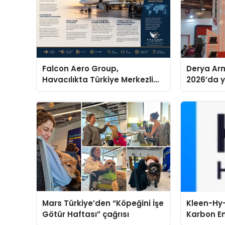
Falcon Aero Group,
Derya Arm
Havacılıkta Türkiye Merkezli
2026’da ye
Küresel Çözüm Ortağı Olma
global m
Yolunda İlerliyor
sergiledi
Mars Türkiye’den “Köpeğini İşe
Kleen-Hy-
Götür Haftası” çağrısı
Karbon Em