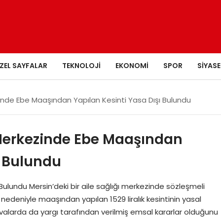
ZEL SAYFALAR
TEKNOLOJI
EKONOMI
SPOR
SIYASE
zinde Ebe Maaşından Yapılan Kesinti Yasa Dışı Bulundu
 Merkezinde Ebe Maaşından
ı Bulundu
Bulundu Mersin’deki bir aile sağlığı merkezinde sözleşmeli
zin nedeniyle maaşından yapılan 1529 liralık kesintinin yasal
avalarda da yargı tarafından verilmiş emsal kararlar olduğunu