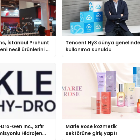
s, İstanbul Prohunt
Tencent Hy3 dünya genelind
ni nesil ürünlerini ve
kullanıma sunuldu
arka vizyonunu
Dro-Gen Inc., Sıfır
Marie Rose kozmetik
isyonlu Hidrojen
sektörüne giriş yaptı