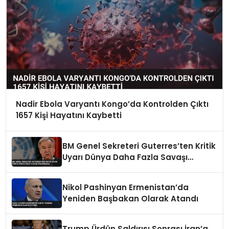
Nadir Ebola Varyantı Kongo’da Kontrolden Çıktı
1657 Kişi Hayatını Kaybetti
BM Genel Sekreteri Guterres’ten Kritik
Uyarı Dünya Daha Fazla Savaşı
Kaldıramaz
Nikol Pashinyan Ermenistan’da
Yeniden Başbakan Olarak Atandı
Trump Ürdün Saldırısı Sonrası İran’a