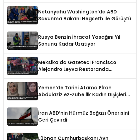
Netanyahu Washington’da ABD
Savunma Bakanı Hegseth ile Görüştü
Rusya Benzin İhracat Yasağını Yıl
Sonuna Kadar Uzatıyor
Meksika’da Gazeteci Francisco
Alejandro Leyva Restoranda
Vurularak Öldürüldü
Yemen’de Tarihi Atama Efrah
Abdulaziz ez-Zube İlk Kadın Dışişleri
Bakanı Oldu
İran ABD’nin Hürmüz Boğazı Önerisini
Geri Çevirdi
Lübnan Cumhurbaşkanı Avn