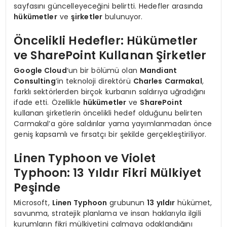
sayfasını güncelleyeceğini belirtti. Hedefler arasında
hükümetler
ve
şirketler
bulunuyor.
Öncelikli Hedefler: Hükümetler
ve SharePoint Kullanan Şirketler
Google Cloud
‘un bir bölümü olan
Mandiant
Consulting
’in teknoloji direktörü
Charles Carmakal
,
farklı sektörlerden birçok kurbanın saldırıya uğradığını
ifade etti. Özellikle
hükümetler
ve
SharePoint
kullanan şirketlerin öncelikli hedef olduğunu belirten
Carmakal’a göre saldırılar yama yayımlanmadan önce
geniş kapsamlı ve fırsatçı bir şekilde gerçekleştiriliyor.
Linen Typhoon ve Violet
Typhoon: 13 Yıldır Fikri Mülkiyet
Peşinde
Microsoft,
Linen Typhoon
grubunun
13 yıldır
hükümet,
savunma, stratejik planlama ve insan haklarıyla ilgili
kurumların fikri mülkiyetini çalmaya odaklandığını