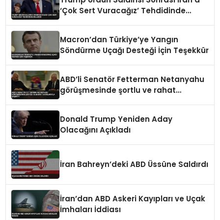
‘Çok Sert Vuracağız’ Tehdidinde
Bulundu
Macron’dan Türkiye’ye Yangın
Söndürme Uçağı Desteği İçin Teşekkür
ABD’li Senatör Fetterman Netanyahu
görüşmesinde şortlu ve rahat
tavırlarıyla şaşırttı
Donald Trump Yeniden Aday
Olacağını Açıkladı
İran Bahreyn’deki ABD Üssüne Saldırdı
İran’dan ABD Askeri Kayıpları ve Uçak
İmhaları İddiası