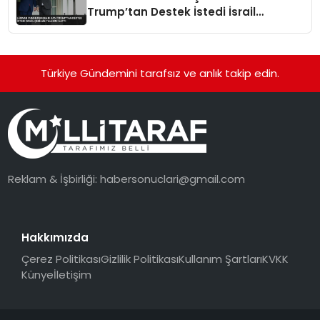
Trump’tan Destek İstedi İsrail
Çekilme Talebini İletti
Türkiye Gündemini tarafsız ve anlık takip edin.
Reklam & İşbirliği:
habersonuclari@gmail.com
Hakkımızda
Çerez Politikası
Gizlilik Politikası
Kullanım Şartları
KVKK
Künye
İletişim