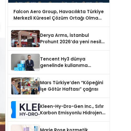
Falcon Aero Group, Havacılıkta Türkiye
Merkezli Küresel Çözüm Ortağı Olma
Yolunda İlerliyor
Derya Arms, İstanbul
Prohunt 2026’da yeni nesil
ürünlerini ve global marka
vizyonunu sergiledi
Tencent Hy3 dünya
genelinde kullanıma
sunuldu
Mars Türkiye’den “Köpeğini
İşe Götür Haftası” çağrısı
Kleen-Hy-Dro-Gen Inc., Sıfır
Karbon Emisyonlu Hidrojen
Isıtma Teknolojisinde ISO ve
TSSA Düzenleyici Onaylarını
Marie Rose kozmetik