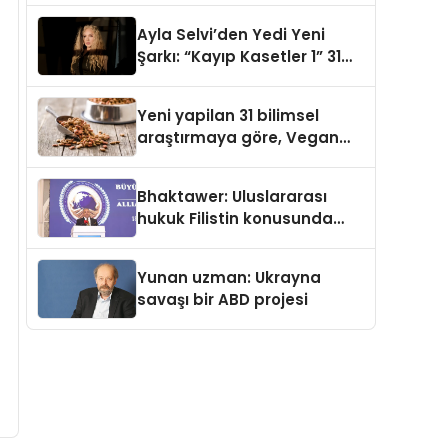
araya getirmeyi hedefliyor
Ayla Selvi’den Yedi Yeni
Şarkı: “Kayıp Kasetler 1” 31
Temmuz’da Yayımlandı
Yeni yapilan 31 bilimsel
araştırmaya göre, Vegan
Köpek Maması ve Vegan
Kedi Mamasının İyi
Bhaktawer: Uluslararası
Sindirildiğini Ortaya Koydu
hukuk Filistin konusunda
çifte standart uyguluyor
Yunan uzman: Ukrayna
savaşı bir ABD projesi