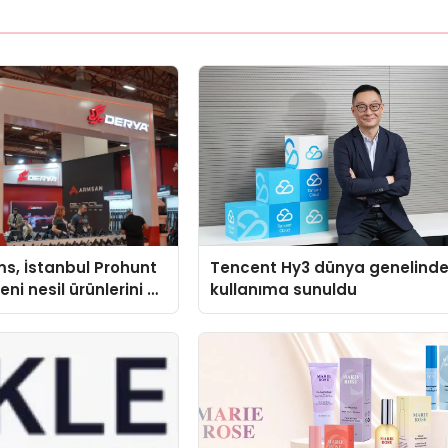
s, İstanbul Prohunt
Tencent Hy3 dünya genelind
ni nesil ürünlerini ve
kullanıma sunuldu
arka vizyonunu