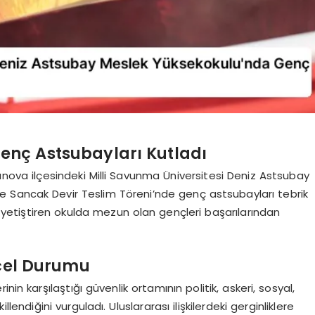
enç Astsubayları Kutladı
tınova ilçesindeki Milli Savunma Üniversitesi Deniz Astsubay
 Sancak Devir Teslim Töreni’nde genç astsubayları tebrik
ar yetiştiren okulda mezun olan gençleri başarılarından
ncel Durumu
in karşılaştığı güvenlik ortamının politik, askeri, sosyal,
endiğini vurguladı. Uluslararası ilişkilerdeki gerginliklere