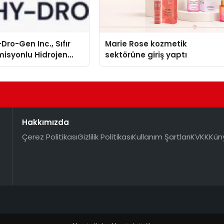
Dro-Gen Inc., Sıfır
Marie Rose kozmetik
isyonlu Hidrojen
sektörüne giriş yaptı
knolojisinde ISO ve
nleyici Onaylarını
Hakkımızda
Çerez Politikası
Gizlilik Politikası
Kullanım Şartları
KVKK
Kün