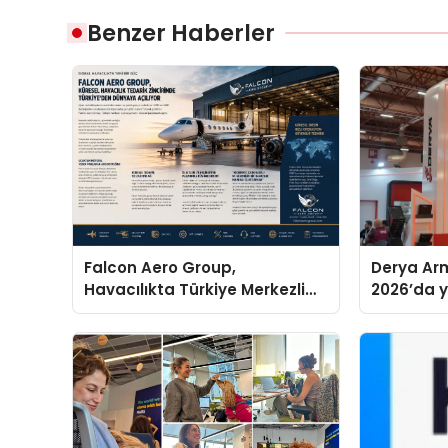
Benzer Haberler
Falcon Aero Group,
Derya Arm
Havacılıkta Türkiye Merkezli
2026’da ye
Küresel Çözüm Ortağı Olma
global m
Yolunda İlerliyor
sergiledi