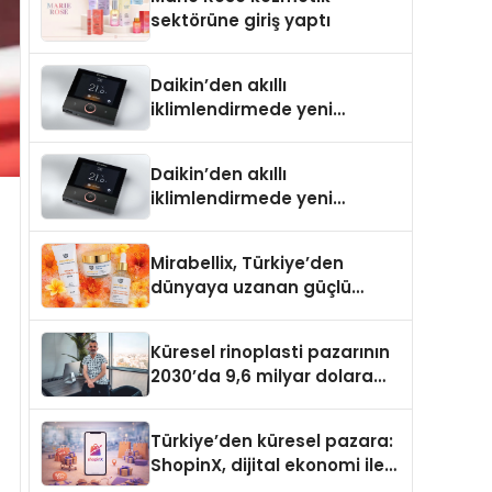
Aldı
sektörüne giriş yaptı
Daikin’den akıllı
iklimlendirmede yeni
dönem: Madoka Plus
Türkiye’de
Daikin’den akıllı
iklimlendirmede yeni
dönem: Madoka Plus
Türkiye’de
Mirabellix, Türkiye’den
dünyaya uzanan güçlü
büyümesini sürdürüyor
Küresel rinoplasti pazarının
2030’da 9,6 milyar dolara
ulaşması bekleniyor
Türkiye’den küresel pazara:
ShopinX, dijital ekonomi ile
gerçek dünya alışverişini bir