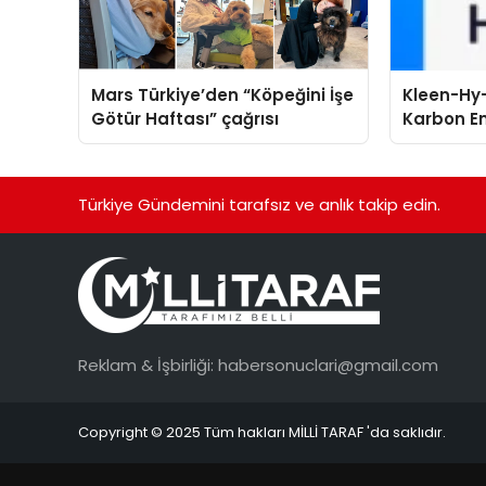
Mars Türkiye’den “Köpeğini İşe
Kleen-Hy-
Götür Haftası” çağrısı
Karbon Em
Isıtma Te
TSSA Düze
Aldı
Türkiye Gündemini tarafsız ve anlık takip edin.
Reklam & İşbirliği:
habersonuclari@gmail.com
Copyright © 2025 Tüm hakları MİLLİ TARAF 'da saklıdır.