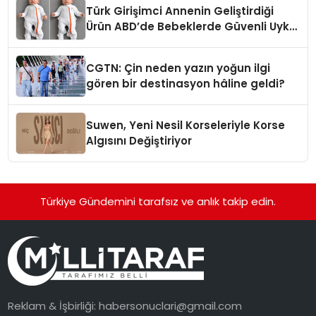
Türk Girişimci Annenin Geliştirdiği
Ürün ABD’de Bebeklerde Güvenli Uyku
Standardına Yeni Bir Bakış Açısı
Getiriyor.
CGTN: Çin neden yazın yoğun ilgi
gören bir destinasyon hâline geldi?
Suwen, Yeni Nesil Korseleriyle Korse
Algısını Değiştiriyor
Türkiye Gündemini tarafsız ve anlık takip edin.
Reklam & İşbirliği:
habersonuclari@gmail.com