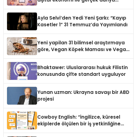
alışverişini bir araya getirmeyi
hedefliyor
Ayla Selvi’den Yedi Yeni Şarkı: “Kayıp
Kasetler 1” 31 Temmuz’da Yayımlandı
Yeni yapilan 31 bilimsel araştırmaya
göre, Vegan Köpek Maması ve Vegan
Kedi Mamasının İyi Sindirildiğini
Ortaya Koydu
Bhaktawer: Uluslararası hukuk Filistin
konusunda çifte standart uyguluyor
Yunan uzman: Ukrayna savaşı bir ABD
projesi
Cowboy English: “İngilizce, küresel
ekiplerde ölçülen bir iş yetkinliğine
dönüşüyor”