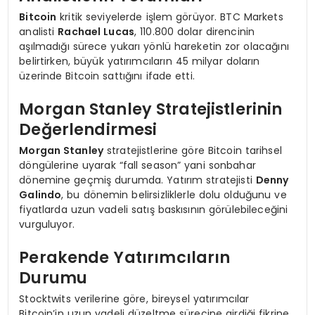
Bitcoin
kritik seviyelerde işlem görüyor. BTC Markets
analisti
Rachael Lucas
, 110.800 dolar direncinin
aşılmadığı sürece yukarı yönlü hareketin zor olacağını
belirtirken, büyük yatırımcıların 45 milyar doların
üzerinde Bitcoin sattığını ifade etti.
Morgan Stanley Stratejistlerinin
Değerlendirmesi
Morgan Stanley
stratejistlerine göre Bitcoin tarihsel
döngülerine uyarak “fall season” yani sonbahar
dönemine geçmiş durumda. Yatırım stratejisti
Denny
Galindo
, bu dönemin belirsizliklerle dolu olduğunu ve
fiyatlarda uzun vadeli satış baskısının görülebileceğini
vurguluyor.
Perakende Yatırımcıların
Durumu
Stocktwits verilerine göre, bireysel yatırımcılar
Bitcoin’in uzun vadeli düzeltme sürecine girdiği fikrine