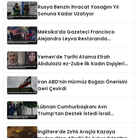
Rusya Benzin İhracat Yasağını Yıl
Sonuna Kadar Uzatıyor
Meksika’da Gazeteci Francisco
Alejandro Leyva Restoranda
Vurularak Öldürüldü
Yemen’de Tarihi Atama Efrah
Abdulaziz ez-Zube İlk Kadın Dışişleri
Bakanı Oldu
İran ABD’nin Hürmüz Boğazı Önerisini
Geri Çevirdi
Lübnan Cumhurbaşkanı Avn
Trump’tan Destek İstedi İsrail
Çekilme Talebini İletti
İngiltere’de Zırhlı Araçla Kazaya