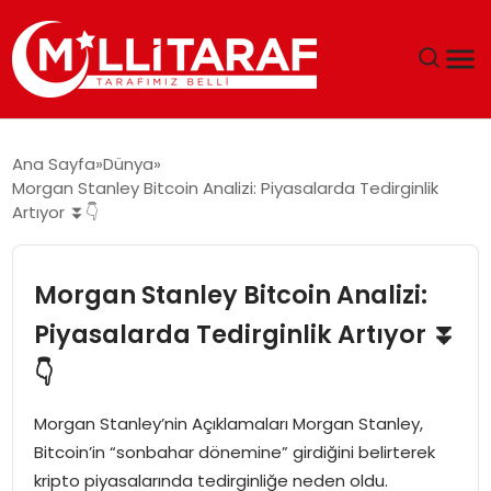
GÜNDEM
Ana Sayfa
Dünya
Morgan Stanley Bitcoin Analizi: Piyasalarda Tedirginlik
ÖZEL SAYFALAR
Artıyor ⏬👇
TEKNOLOJI
Morgan Stanley Bitcoin Analizi:
EKONOMI
Piyasalarda Tedirginlik Artıyor ⏬
👇
SPOR
Morgan Stanley’nin Açıklamaları Morgan Stanley,
SIYASET
Bitcoin’in “sonbahar dönemine” girdiğini belirterek
kripto piyasalarında tedirginliğe neden oldu.
MAGAZIN