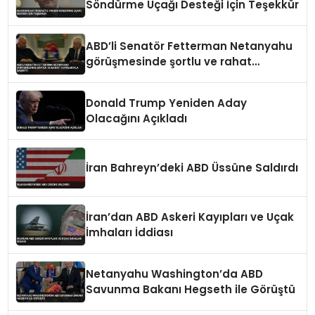
Söndürme Uçağı Desteği İçin Teşekkür
ABD’li Senatör Fetterman Netanyahu
görüşmesinde şortlu ve rahat
tavırlarıyla şaşırttı
Donald Trump Yeniden Aday
Olacağını Açıkladı
İran Bahreyn’deki ABD Üssüne Saldırdı
İran’dan ABD Askeri Kayıpları ve Uçak
İmhaları İddiası
Netanyahu Washington’da ABD
Savunma Bakanı Hegseth ile Görüştü