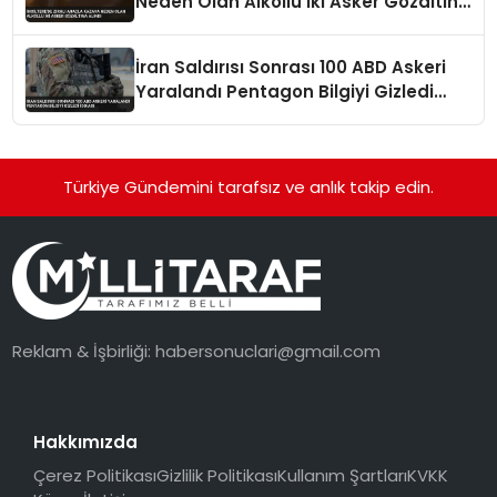
Neden Olan Alkollü İki Asker Gözaltına
Alındı
İran Saldırısı Sonrası 100 ABD Askeri
Yaralandı Pentagon Bilgiyi Gizledi
İddiası
Türkiye Gündemini tarafsız ve anlık takip edin.
Reklam & İşbirliği:
habersonuclari@gmail.com
Hakkımızda
Çerez Politikası
Gizlilik Politikası
Kullanım Şartları
KVKK