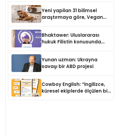
Yeni yapilan 31 bilimsel
araştırmaya göre, Vegan
Köpek Maması ve Vegan
Kedi Mamasının İyi
Bhaktawer: Uluslararası
Sindirildiğini Ortaya Koydu
hukuk Filistin konusunda
çifte standart uyguluyor
Yunan uzman: Ukrayna
savaşı bir ABD projesi
Cowboy English: “İngilizce,
küresel ekiplerde ölçülen bir
iş yetkinliğine dönüşüyor”