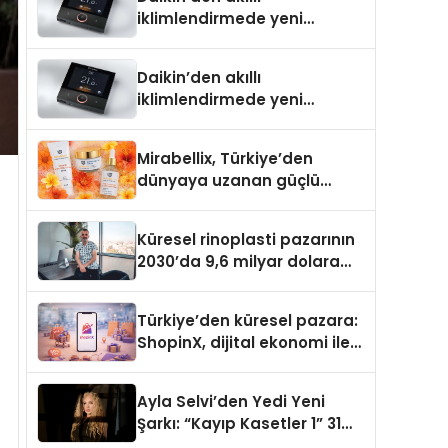
iklimlendirmede yeni
dönem: Madoka Plus
Türkiye’de
Daikin’den akıllı
iklimlendirmede yeni
dönem: Madoka Plus
Türkiye’de
Mirabellix, Türkiye’den
dünyaya uzanan güçlü
büyümesini sürdürüyor
Küresel rinoplasti pazarının
2030’da 9,6 milyar dolara
ulaşması bekleniyor
Türkiye’den küresel pazara:
ShopinX, dijital ekonomi ile
gerçek dünya alışverişini bir
araya getirmeyi hedefliyor
Ayla Selvi’den Yedi Yeni
Şarkı: “Kayıp Kasetler 1” 31
Temmuz’da Yayımlandı