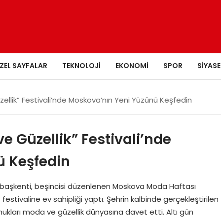
ZEL SAYFALAR
TEKNOLOJI
EKONOMI
SPOR
SIYASE
llik” Festivali’nde Moskova’nın Yeni Yüzünü Keşfedin
 Güzellik” Festivali’nde
ü Keşfedin
ın başkenti, beşincisi düzenlenen Moskova Moda Haftası
tivaline ev sahipliği yaptı. Şehrin kalbinde gerçekleştirilen
konukları moda ve güzellik dünyasına davet etti. Altı gün