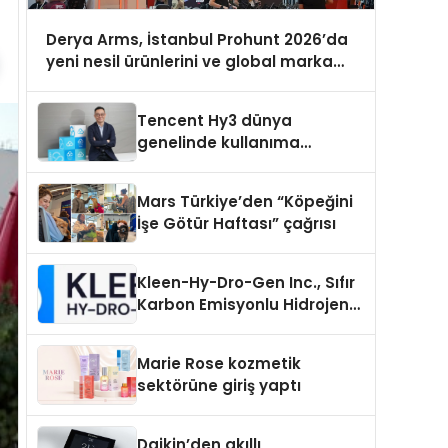
Derya Arms, İstanbul Prohunt 2026’da
yeni nesil ürünlerini ve global marka
vizyonunu sergiledi
Tencent Hy3 dünya
genelinde kullanıma
sunuldu
Mars Türkiye’den “Köpeğini
İşe Götür Haftası” çağrısı
Kleen-Hy-Dro-Gen Inc., Sıfır
Karbon Emisyonlu Hidrojen
Isıtma Teknolojisinde ISO ve
TSSA Düzenleyici Onaylarını
Marie Rose kozmetik
Aldı
sektörüne giriş yaptı
Daikin’den akıllı