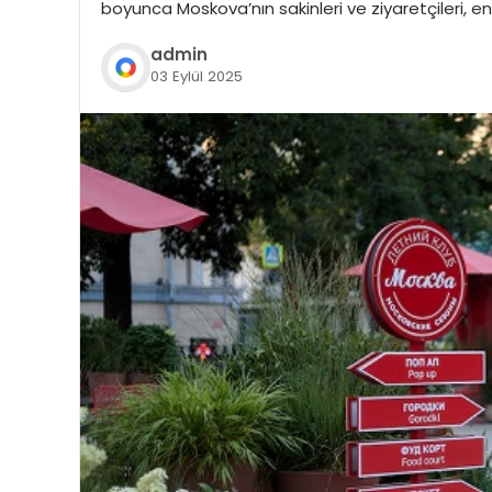
boyunca Moskova’nın sakinleri ve ziyaretçileri, en 
admin
03 Eylül 2025