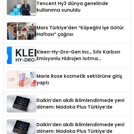
Tencent Hy3 dünya genelinde
kullanıma sunuldu
Mars Türkiye’den “Köpeğini İşe Götür
Haftası” çağrısı
Kleen-Hy-Dro-Gen Inc., Sıfır Karbon
Emisyonlu Hidrojen Isıtma
Teknolojisinde ISO ve TSSA
Düzenleyici Onaylarını Aldı
Marie Rose kozmetik sektörüne giriş
yaptı
Daikin’den akıllı iklimlendirmede yeni
dönem: Madoka Plus Türkiye’de
Daikin’den akıllı iklimlendirmede yeni
dönem: Madoka Plus Türkiye’de