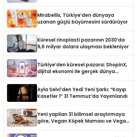
Mirabellix, Türkiye’den dünyaya
uzanan güçlü büyümesini sürdürüyor
Küresel rinoplasti pazarının 2030’da
9,6 milyar dolara ulaşması bekleniyor
Türkiye’den küresel pazara: ShopinX,
dijital ekonomi ile gerçek dünya
alışverişini bir araya getirmeyi
hedefliyor
Ayla Selvi’den Yedi Yeni Şarkı: “Kayıp
Kasetler 1” 31 Temmuz’da Yayımlandı
Yeni yapilan 31 bilimsel araştırmaya
göre, Vegan Köpek Maması ve Vegan
Kedi Mamasının İyi Sindirildiğini
Ortaya Koydu