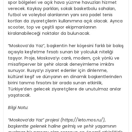
spor bölgeleri ve açık hava yüzme havuzları hizmet
verecek. Kaykay parkları, sokak basketbolu sahaları,
futbol ve voleybol alanlarının yanı sıra padel tenis
kortları da ziyaretçilerin kullanımına açık olacak. Ayrıca
scooter, top ve çeşitli spor ekipmanlarının
kiralanabileceği noktalar da bulunacak.
“Moskova’da Yaz”, başkentin her köşesini farklı bir bakış
açısıyla keşfetme fırsatı sunan bir yolculuk niteliği
taşıyor. Proje, Moskova’yı canlı, modern, çok yönlü ve
misafirperver bir şehir olarak deneyimleme imkânı
sunuyor. Rusya’yı ziyaret edenler için dinlenme,
kültürel keşif ve dünyanın en dinamik başkentlerinden
birini tanıma fırsatını bir arada sunan etkinlik,
Türkiye’den gelecek ziyaretçilere de unutulmaz anılar
yaşatacak.
Bilgi Notu:
“Moskova’da Yaz” projesi (https://leto.mos.ru/),
başkentte gelenek haline gelmiş ve şehir yaşamının