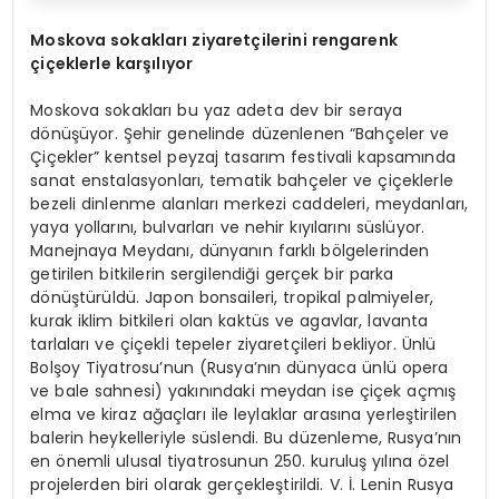
Moskova sokakları ziyaretçilerini rengarenk
çiçeklerle karşılıyor
Moskova sokakları bu yaz adeta dev bir seraya
dönüşüyor. Şehir genelinde düzenlenen “Bahçeler ve
Çiçekler” kentsel peyzaj tasarım festivali kapsamında
sanat enstalasyonları, tematik bahçeler ve çiçeklerle
bezeli dinlenme alanları merkezi caddeleri, meydanları,
yaya yollarını, bulvarları ve nehir kıyılarını süslüyor.
Manejnaya Meydanı, dünyanın farklı bölgelerinden
getirilen bitkilerin sergilendiği gerçek bir parka
dönüştürüldü. Japon bonsaileri, tropikal palmiyeler,
kurak iklim bitkileri olan kaktüs ve agavlar, lavanta
tarlaları ve çiçekli tepeler ziyaretçileri bekliyor. Ünlü
Bolşoy Tiyatrosu’nun (Rusya’nın dünyaca ünlü opera
ve bale sahnesi) yakınındaki meydan ise çiçek açmış
elma ve kiraz ağaçları ile leylaklar arasına yerleştirilen
balerin heykelleriyle süslendi. Bu düzenleme, Rusya’nın
en önemli ulusal tiyatrosunun 250. kuruluş yılına özel
projelerden biri olarak gerçekleştirildi. V. İ. Lenin Rusya