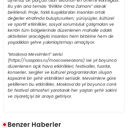
ayrılmaz bir parçası olan sezonun en önemli etkinliğidir.
Bu yılın ana teması “Birlikte Olma Zamanı” olarak
belirlendi. Proje, farklı kuşaklardan insanları ortak
değerler etrafında buluştururken; yürüyüşler, kültürel
ve sportif etkinlikler, sosyal sorumluluk çalışmaları ve
kentin tüm bölgelerinde düzenlenen mahalle odaklı
aktiviteler aracılığıyla insanları hem birbirine hem de
yaşadıkları şehre yakınlaştırmayı amaçlıyor.
“Moskova Mevsimleri” serisi
(https://russpass.ru/moscowseasons) ise yıl boyunca
düzenlenen açık hava etkinlikleri, festivaller, fuarlar,
konserler, sergiler ve kültürel programlardan oluşan
kapsamlı bir şehir etkinlikleri serisidir. Mevsimlere göre
şekillenen bu etkinlikler, Moskova’da yıl boyunca canlı
bir festival atmosferi yaratarak her yaştan şehir sakini
ve ziyaretçiyi bir araya getiriyor.
Benzer Haberler