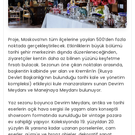
Proje, Moskova’nın tüm ilçelerine yayılan 500’den fazla
noktada gerçekleştirilecek. Etkinliklerin büyük bölümü
tarihi şehir merkezinin dışında düzenleneceğinden,
ziyaretçiler kentin daha az bilinen yüzünü keşfetme
fırsatı bulacak. Sezonun öne çıkan noktaları arasında,
başkentin kalbinde yer alan ve Kremlin’in (Rusya
Devlet Başkanlığı’nın bulunduğu tarihi kale ve yönetim
kompleksi) etkileyici kule manzaralarını sunan Devrim
Meydanı ve Manejnaya Meydanı bulunuyor.
Yaz sezonu boyunca Devrim Meydanı, antika ve tarihi
eserlerin açık hava sergisi ile yaşam alanı konseptli
showroom formatında sunulduğu bir vintage pazara
ev sahipliği yapıyor. Koleksiyonda 19. yüzyıldan 20.
yüzyılın ilk yarısına kadar uzanan porselenler, cam
eserler, gümüş ve bronz objeler, dekoratif sanat