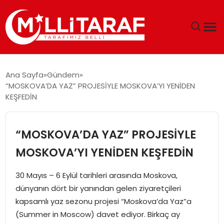
GÜNDEM
Ana Sayfa
Gündem
“MOSKOVA’DA YAZ” PROJESİYLE MOSKOVA’YI YENİDEN
ÖZEL SAYFALAR
KEŞFEDİN
TEKNOLOJI
“MOSKOVA’DA YAZ” PROJESİYLE
EKONOMI
MOSKOVA’YI YENİDEN KEŞFEDİN
SPOR
30 Mayıs – 6 Eylül tarihleri arasında Moskova,
dünyanın dört bir yanından gelen ziyaretçileri
SIYASET
kapsamlı yaz sezonu projesi “Moskova’da Yaz”a
(Summer in Moscow) davet ediyor. Birkaç ay
MAGAZIN