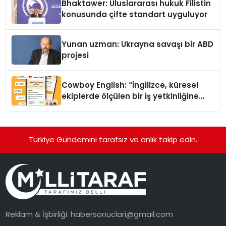
Bhaktawer: Uluslararası hukuk Filistin
konusunda çifte standart uyguluyor
Yunan uzman: Ukrayna savaşı bir ABD
projesi
Cowboy English: “İngilizce, küresel
ekiplerde ölçülen bir iş yetkinliğine
dönüşüyor”
Türkiye Gündemini tarafsız ve anlık takip edin.
Reklam & İşbirliği:
habersonuclari@gmail.com