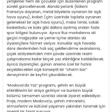
yetişkinler hem de çocuklar için düzenlenen program
sürekli güncellenecek. Alanda petank (kökeni
Fransa’ya dayanan, metal bilyelerle oynanan bir açık
hava oyunu), kroket (çim üzerinde toplarla oynanan
geleneksel bir açık hava oyunu), masa tenisi, sokak
basketbolu ve boks gibi dallara ayrılmış ondan fazla
spor bölgesi bulunuyor. Ayrıca Rus markalarına ait
geçici mağazalar ve yeme-içme alanları da
ziyaretçilere hizmet veriyor. Konuklar açık havada
dans derslerinden hızlı saç şekillendirme seanslarına,
çiçek atölyelerinden mini şövale üzerinde resim
çalışmalarına kadar birçok yaz etkinliğine katılabilecek.
Ayrıca ziyaretçiler, günün anısına özel bir hatıra
seçebilecekleri açık konseptli bir “charm bar”
deneyiminin de keyfini çıkarabilecek.
“Moskova’da Yaz” programı, şehrin en büyük
etkinliklerini bir araya getiriyor ve bunların büyük
bölümü tamamen ücretsiz olarak ziyaret edilebiliyor.
Proje, modern Moskova’yı, şehrin mimarisini,
atmosferini ve kültürel yaşamını yakından tanımak için
önemli bir fırsat sunuyor.