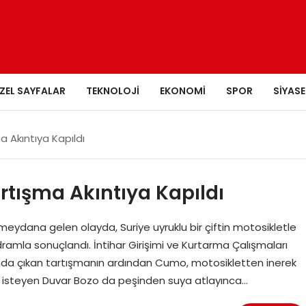
ZEL SAYFALAR
TEKNOLOJI
EKONOMI
SPOR
SIYASE
 Akıntıya Kapıldı
rtışma Akıntıya Kapıldı
eydana gelen olayda, Suriye uyruklu bir çiftin motosikletle
dramla sonuçlandı. İntihar Girişimi ve Kurtarma Çalışmaları
nda çıkan tartışmanın ardından Cumo, motosikletten inerek
ak isteyen Duvar Bozo da peşinden suya atlayınca…