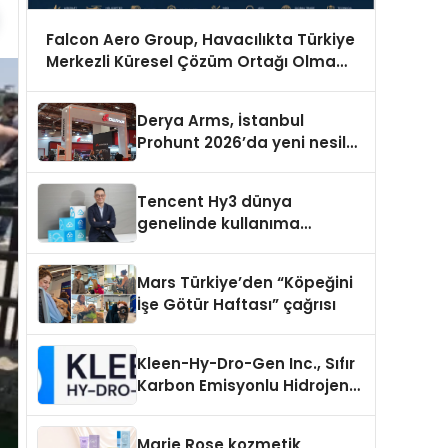
Falcon Aero Group, Havacılıkta Türkiye
Merkezli Küresel Çözüm Ortağı Olma
Yolunda İlerliyor
Derya Arms, İstanbul
Prohunt 2026’da yeni nesil
ürünlerini ve global marka
vizyonunu sergiledi
Tencent Hy3 dünya
genelinde kullanıma
sunuldu
Mars Türkiye’den “Köpeğini
İşe Götür Haftası” çağrısı
Kleen-Hy-Dro-Gen Inc., Sıfır
Karbon Emisyonlu Hidrojen
Isıtma Teknolojisinde ISO ve
TSSA Düzenleyici Onaylarını
Marie Rose kozmetik