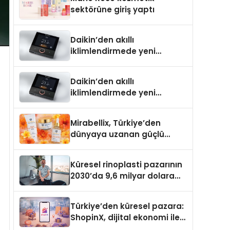
Aldı
sektörüne giriş yaptı
Daikin’den akıllı
iklimlendirmede yeni
dönem: Madoka Plus
Türkiye’de
Daikin’den akıllı
iklimlendirmede yeni
dönem: Madoka Plus
Türkiye’de
Mirabellix, Türkiye’den
dünyaya uzanan güçlü
büyümesini sürdürüyor
Küresel rinoplasti pazarının
2030’da 9,6 milyar dolara
ulaşması bekleniyor
Türkiye’den küresel pazara:
ShopinX, dijital ekonomi ile
gerçek dünya alışverişini bir