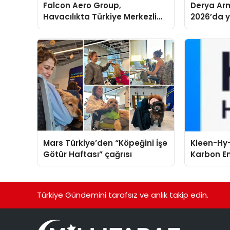
Falcon Aero Group,
Derya Arm
Havacılıkta Türkiye Merkezli
2026’da ye
Küresel Çözüm Ortağı Olma
global m
Yolunda İlerliyor
sergiledi
Mars Türkiye’den “Köpeğini İşe
Kleen-Hy-
Götür Haftası” çağrısı
Karbon Em
Isıtma Te
TSSA Düze
Aldı
Türkiye Gündemini tarafsız ve anlık takip edin.