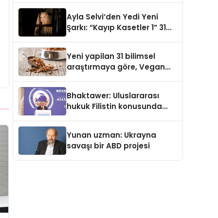
araya getirmeyi hedefliyor
Ayla Selvi’den Yedi Yeni
Şarkı: “Kayıp Kasetler 1” 31
Temmuz’da Yayımlandı
Yeni yapilan 31 bilimsel
araştırmaya göre, Vegan
Köpek Maması ve Vegan
Kedi Mamasının İyi
Bhaktawer: Uluslararası
Sindirildiğini Ortaya Koydu
hukuk Filistin konusunda
çifte standart uyguluyor
Yunan uzman: Ukrayna
savaşı bir ABD projesi