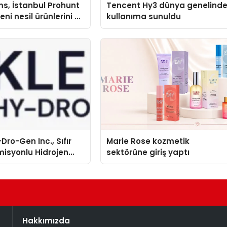
s, İstanbul Prohunt
Tencent Hy3 dünya genelind
ni nesil ürünlerini ve
kullanıma sunuldu
arka vizyonunu
Dro-Gen Inc., Sıfır
Marie Rose kozmetik
isyonlu Hidrojen
sektörüne giriş yaptı
knolojisinde ISO ve
nleyici Onaylarını
Hakkımızda