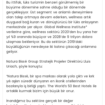
Bu ittifak, lüks turizmin benzeri görülmemiş bir
büyüme dönemine sahne olduğu bir dönemde
gerçekleşiyor. Üst segment ve anlamlı deneyimlere
olan talep artmaya devam ederken, wellness artık
duygusal bağ kuran ve dönüştürücü bir lüks anlayışının
merkezinde yer alıyor. Global Wellness Institute*
verilerine göre, wellness sektörü 2020’den bu yana her
yıl %9 oranında büyüyor ve 2028’de 9 trilyon dolara
ulaşması bekleniyor. Bu da sektörün 2019’daki
büyüklüğünün neredeyse iki katına çıkacağı anlamına
geliyor.
Natura Bissé Group Stratejik Projeler Direktörü Lluis
Uriach
, şöyle konuştu:
“Natura Bissé, bir spa markası olarak yola çıktı ve kırk
yılı aşkın süredir dünyanın en ikonik otellerinden
bazılarıyla iş birliği yaptı. The World’s 50 Best Hotels ile
ortaklık kurmak bizim için büyük bir onur.
İnandığımız bu sektöre gerçek bir değer