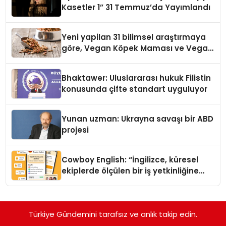
Kasetler 1” 31 Temmuz’da Yayımlandı
Yeni yapilan 31 bilimsel araştırmaya
göre, Vegan Köpek Maması ve Vegan
Kedi Mamasının İyi Sindirildiğini
Ortaya Koydu
Bhaktawer: Uluslararası hukuk Filistin
konusunda çifte standart uyguluyor
Yunan uzman: Ukrayna savaşı bir ABD
projesi
Cowboy English: “İngilizce, küresel
ekiplerde ölçülen bir iş yetkinliğine
dönüşüyor”
Türkiye Gündemini tarafsız ve anlık takip edin.