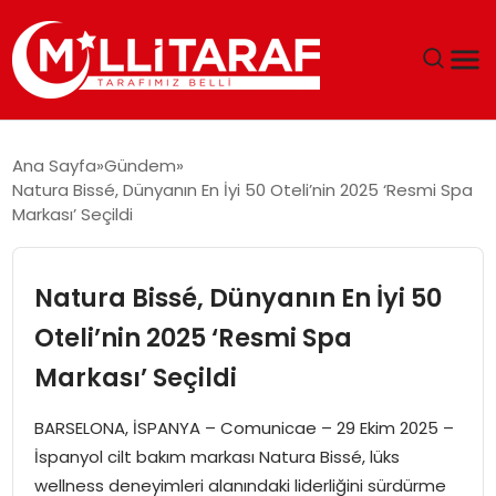
GÜNDEM
Ana Sayfa
Gündem
Natura Bissé, Dünyanın En İyi 50 Oteli’nin 2025 ‘Resmi Spa
ÖZEL SAYFALAR
Markası’ Seçildi
TEKNOLOJI
Natura Bissé, Dünyanın En İyi 50
EKONOMI
Oteli’nin 2025 ‘Resmi Spa
Markası’ Seçildi
SPOR
BARSELONA, İSPANYA – Comunicae – 29 Ekim 2025 –
SIYASET
İspanyol cilt bakım markası Natura Bissé, lüks
wellness deneyimleri alanındaki liderliğini sürdürme
MAGAZIN