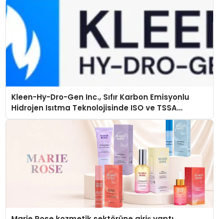
Kleen-Hy-Dro-Gen Inc., Sıfır Karbon Emisyonlu
Hidrojen Isıtma Teknolojisinde ISO ve TSSA
Düzenleyici Onaylarını Aldı
Marie Rose kozmetik sektörüne giriş yaptı