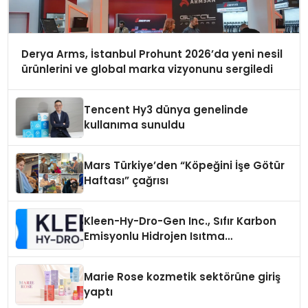
Derya Arms, İstanbul Prohunt 2026’da yeni nesil
ürünlerini ve global marka vizyonunu sergiledi
Tencent Hy3 dünya genelinde
kullanıma sunuldu
Mars Türkiye’den “Köpeğini İşe Götür
Haftası” çağrısı
Kleen-Hy-Dro-Gen Inc., Sıfır Karbon
Emisyonlu Hidrojen Isıtma
Teknolojisinde ISO ve TSSA
Düzenleyici Onaylarını Aldı
Marie Rose kozmetik sektörüne giriş
yaptı