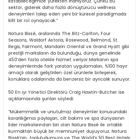
katabileceğimize yürekten inanıyoruz. Çünkü bu
sektör, giderek daha fazla
dönüştürücü wellness
deneyimleri
talep eden yeni bir küresel paradigmada
kilit bir rol oynayacak.”
Natura Bissé, aralarında The Ritz-Carlton, Four
Seasons, Waldorf Astoria, Rosewood, Belmond, St.
Regis, Fairmont, Mandarin Oriental ve Grand Hyatt gibi
prestijli markaların da bulunduğu, dünya genelinde
450’den fazla otelde hizmet veriyor.Markanın spa
deneyimlerinde fark yaratan uygulamaları, %100 hayır
amaçlı olarak geliştirilen özel ürünlerle birleşerek,
konuklara odalarında da benzersiz bir ayrıcalık sunuyor.
50 En iyi Yönetici Direktörü Craig Hawtin-Butcher
ise
açıklamasında şunları söyledi:
“Mükemmellik ve unutulmaz deneyimler konusundaki
kararlılığımızı paylaşan, cilt bakımı ve spa dünyasının
lider markalarından biri olan Natura Bissé ile ortaklık
kurmaktan büyük bir memnuniyet duyuyoruz.
Natura
Bissé’nin, topluluğumuza ve The World’s 50 Best Hotels