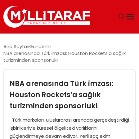
GÜNDEM
Ana Sayfa
Gündem
NBA arenasında Türk imzası: Houston Rockets’a sağlık
ÖZEL SAYFALAR
turizminden sponsorluk!
TEKNOLOJI
NBA arenasında Türk imzası:
EKONOMI
Houston Rockets’a sağlık
turizminden sponsorluk!
SPOR
Türk markaları, uluslararası arenada gerçekleştirdiği
SIYASET
işbirlikleriyle küresel ölçekteki varlıklarını
güçlendirmeye devam ediyor. Yerli saç ekim
MAGAZIN