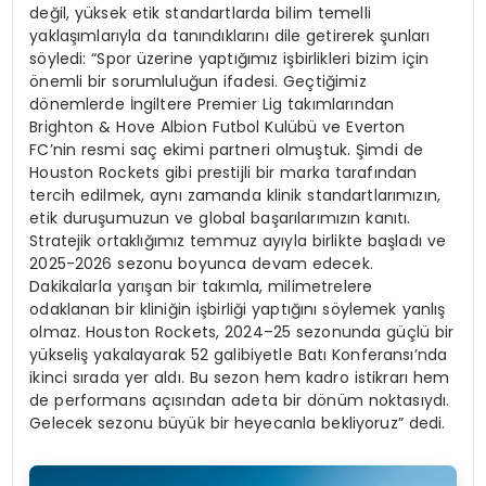
değil, yüksek etik standartlarda bilim temelli
yaklaşımlarıyla da tanındıklarını dile getirerek şunları
söyledi: “Spor üzerine yaptığımız işbirlikleri bizim için
önemli bir sorumluluğun ifadesi. Geçtiğimiz
dönemlerde İngiltere Premier Lig takımlarından
Brighton & Hove Albion Futbol Kulübü ve Everton
FC’nin resmi saç ekimi partneri olmuştuk. Şimdi de
Houston Rockets gibi prestijli bir marka tarafından
tercih edilmek, aynı zamanda klinik standartlarımızın,
etik duruşumuzun ve global başarılarımızın kanıtı.
Stratejik ortaklığımız temmuz ayıyla birlikte başladı ve
2025-2026 sezonu boyunca devam edecek.
Dakikalarla yarışan bir takımla, milimetrelere
odaklanan bir kliniğin işbirliği yaptığını söylemek yanlış
olmaz. Houston Rockets, 2024–25 sezonunda güçlü bir
yükseliş yakalayarak 52 galibiyetle Batı Konferansı’nda
ikinci sırada yer aldı. Bu sezon hem kadro istikrarı hem
de performans açısından adeta bir dönüm noktasıydı.
Gelecek sezonu büyük bir heyecanla bekliyoruz” dedi.