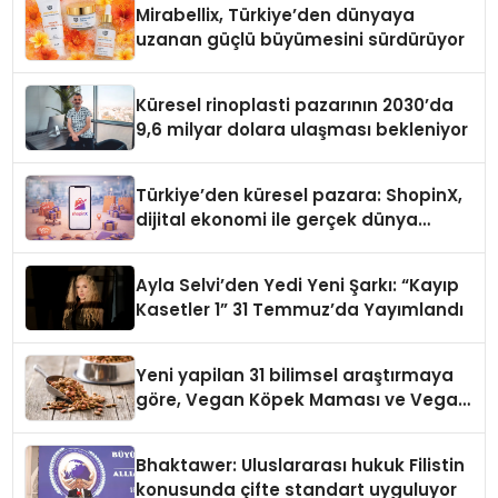
Mirabellix, Türkiye’den dünyaya
uzanan güçlü büyümesini sürdürüyor
Küresel rinoplasti pazarının 2030’da
9,6 milyar dolara ulaşması bekleniyor
Türkiye’den küresel pazara: ShopinX,
dijital ekonomi ile gerçek dünya
alışverişini bir araya getirmeyi
hedefliyor
Ayla Selvi’den Yedi Yeni Şarkı: “Kayıp
Kasetler 1” 31 Temmuz’da Yayımlandı
Yeni yapilan 31 bilimsel araştırmaya
göre, Vegan Köpek Maması ve Vegan
Kedi Mamasının İyi Sindirildiğini
Ortaya Koydu
Bhaktawer: Uluslararası hukuk Filistin
konusunda çifte standart uyguluyor