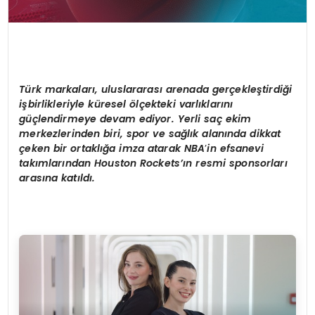
Türk markaları, uluslararası arenada gerçekleştirdiğ
i
i
şbirlikleriyle küresel
ö
lçekteki varlıklarını
güçlendirmeye devam ediyor. Yerli saç ekim
merkezlerinden biri, spor ve sağlık alanında dikkat
çeken bir ortaklığa imza atarak NBA
’
in efsanevi
takımları
ndan Houston Rockets
’ın resmi sponsorları
arasına katıldı.