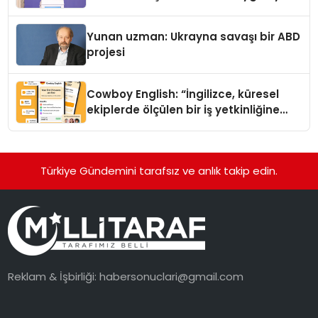
Yunan uzman: Ukrayna savaşı bir ABD
projesi
Cowboy English: “İngilizce, küresel
ekiplerde ölçülen bir iş yetkinliğine
dönüşüyor”
Türkiye Gündemini tarafsız ve anlık takip edin.
Reklam & İşbirliği:
habersonuclari@gmail.com