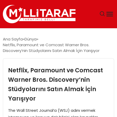
GÜNDEM
Ana Sayfa
Dünya
Netflix, Paramount ve Comcast Warner Bros.
ÖZEL SAYFALAR
Discovery’nin Stüdyolarını Satın Almak İçin Yarışıyor
TEKNOLOJI
Netflix, Paramount ve Comcast
EKONOMI
Warner Bros. Discovery’nin
Stüdyolarını Satın Almak İçin
SPOR
Yarışıyor
SIYASET
The Wall Street Journal’a (WSJ) adını vermek
MAGAZIN