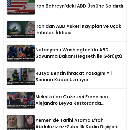
İran Bahreyn’deki ABD Üssüne Saldırdı
İran’dan ABD Askeri Kayıpları ve Uçak
İmhaları İddiası
Netanyahu Washington’da ABD
Savunma Bakanı Hegseth ile Görüştü
Rusya Benzin İhracat Yasağını Yıl
Sonuna Kadar Uzatıyor
Meksika’da Gazeteci Francisco
Alejandro Leyva Restoranda
Vurularak Öldürüldü
Yemen’de Tarihi Atama Efrah
Abdulaziz ez-Zube İlk Kadın Dışişleri