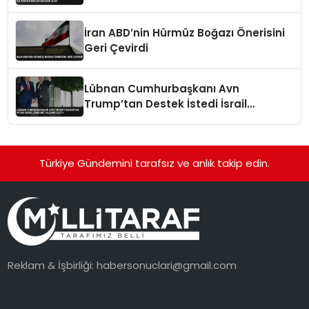
Bakanı Oldu
İran ABD’nin Hürmüz Boğazı Önerisini
Geri Çevirdi
Lübnan Cumhurbaşkanı Avn
Trump’tan Destek İstedi İsrail
Çekilme Talebini İletti
Türkiye Gündemini tarafsız ve anlık takip edin.
Reklam & İşbirliği:
habersonuclari@gmail.com