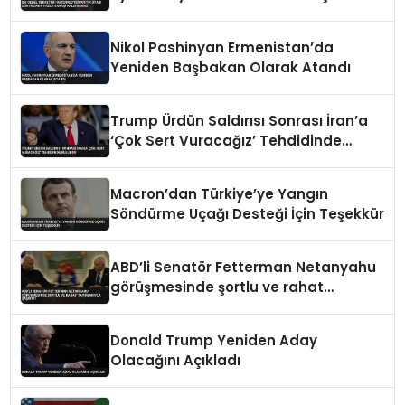
Kaldıramaz
Nikol Pashinyan Ermenistan’da
Yeniden Başbakan Olarak Atandı
Trump Ürdün Saldırısı Sonrası İran’a
‘Çok Sert Vuracağız’ Tehdidinde
Bulundu
Macron’dan Türkiye’ye Yangın
Söndürme Uçağı Desteği İçin Teşekkür
ABD’li Senatör Fetterman Netanyahu
görüşmesinde şortlu ve rahat
tavırlarıyla şaşırttı
Donald Trump Yeniden Aday
Olacağını Açıkladı