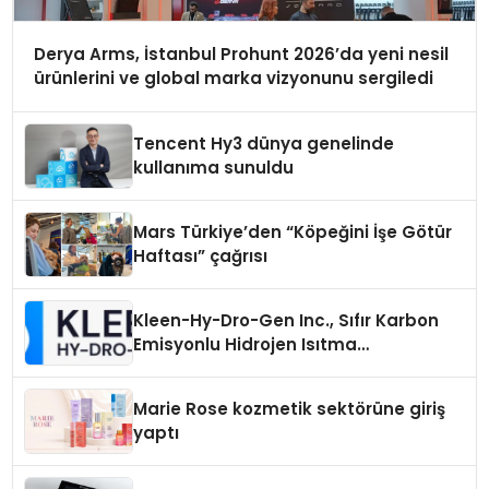
Derya Arms, İstanbul Prohunt 2026’da yeni nesil
ürünlerini ve global marka vizyonunu sergiledi
Tencent Hy3 dünya genelinde
kullanıma sunuldu
Mars Türkiye’den “Köpeğini İşe Götür
Haftası” çağrısı
Kleen-Hy-Dro-Gen Inc., Sıfır Karbon
Emisyonlu Hidrojen Isıtma
Teknolojisinde ISO ve TSSA
Düzenleyici Onaylarını Aldı
Marie Rose kozmetik sektörüne giriş
yaptı