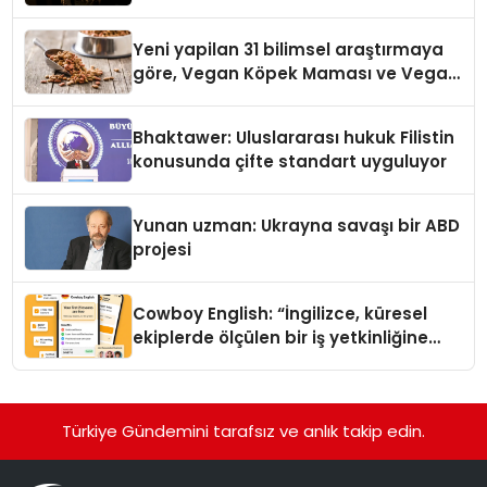
Yeni yapilan 31 bilimsel araştırmaya
göre, Vegan Köpek Maması ve Vegan
Kedi Mamasının İyi Sindirildiğini
Ortaya Koydu
Bhaktawer: Uluslararası hukuk Filistin
konusunda çifte standart uyguluyor
Yunan uzman: Ukrayna savaşı bir ABD
projesi
Cowboy English: “İngilizce, küresel
ekiplerde ölçülen bir iş yetkinliğine
dönüşüyor”
Türkiye Gündemini tarafsız ve anlık takip edin.