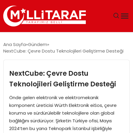
GÜNDEM
Ana Sayfa
Gündem
NextCube: Çevre Dostu Teknolojileri Geliştirme Desteği
ÖZEL SAYFALAR
TEKNOLOJI
NextCube: Çevre Dostu
Teknolojileri Geliştirme Desteği
EKONOMI
Önde gelen elektronik ve elektromekanik
SPOR
komponent üreticisi Würth Elektronik eiSos, çevre
koruma ve sürdürülebilir teknolojilere olan global
SIYASET
bağlılığını sürdürüyor. Şirketin Türkiye ofisi, Mayıs
2024’ten bu yana Teknopark İstanbul işbirliğiyle
MAGAZIN