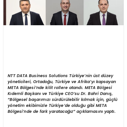
NTT DATA Business Solutions T
ürkiye
’
nin ü
st d
üzey
y
ö
neticileri, Ortadoğu, Türkiye ve Afrika
’
yı kapsayan
META B
ö
lgesi
’
nde kilit rollere atandı. META B
ö
lgesi
Kıdemli Başkanı ve Türkiye CEO
’
su Dr. Bahri Danış,
“
B
ö
lgesel başarımızı sürdürülebilir kılmak iç
in, g
üçlü
y
ö
netim ekibimizle Türkiye
’
de olduğu gibi META
B
ö
lgesi
’
nde de fark yaratacağız” açıklamasını yaptı.