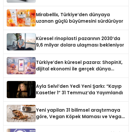
Mirabellix, Türkiye’den dünyaya
uzanan güçlü büyümesini sürdürüyor
Küresel rinoplasti pazarının 2030’da
9,6 milyar dolara ulaşması bekleniyor
Türkiye’den küresel pazara: ShopinX,
dijital ekonomi ile gerçek dünya
alışverişini bir araya getirmeyi
hedefliyor
Ayla Selvi’den Yedi Yeni Şarkı: “Kayıp
Kasetler 1” 31 Temmuz’da Yayımlandı
Yeni yapilan 31 bilimsel araştırmaya
göre, Vegan Köpek Maması ve Vegan
Kedi Mamasının İyi Sindirildiğini
Ortaya Koydu