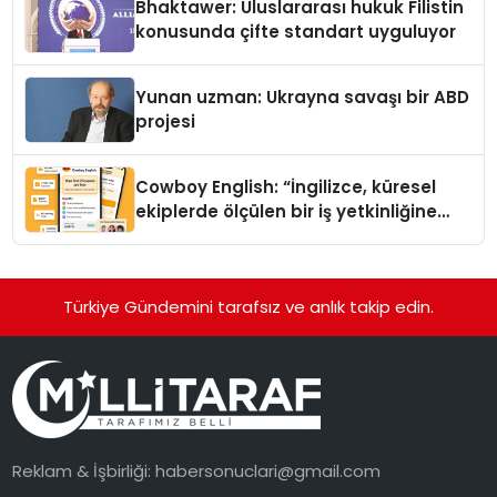
Bhaktawer: Uluslararası hukuk Filistin
konusunda çifte standart uyguluyor
Yunan uzman: Ukrayna savaşı bir ABD
projesi
Cowboy English: “İngilizce, küresel
ekiplerde ölçülen bir iş yetkinliğine
dönüşüyor”
Türkiye Gündemini tarafsız ve anlık takip edin.
Reklam & İşbirliği:
habersonuclari@gmail.com