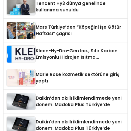
Tencent Hy3 dünya genelinde
kullanıma sunuldu
Mars Türkiye’den “Köpeğini İşe Götür
Haftası” çağrısı
Kleen-Hy-Dro-Gen Inc., Sıfır Karbon
Emisyonlu Hidrojen Isıtma
Teknolojisinde ISO ve TSSA
Düzenleyici Onaylarını Aldı
Marie Rose kozmetik sektörüne giriş
yaptı
Daikin’den akıllı iklimlendirmede yeni
dönem: Madoka Plus Türkiye’de
Daikin’den akıllı iklimlendirmede yeni
dönem: Madoka Plus Türkiye’de