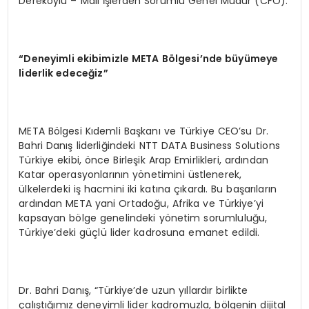
Dereköylü – Mali İşlerden Sorumlu Genel Müdür (CFO).
“
Deneyimli ekibimizle META B
ö
lgesi’
nde büyümeye
liderlik edeceğ
iz
”
META Bölgesi Kıdemli Başkanı ve Türkiye CEO’su Dr.
Bahri Danış liderliğindeki NTT DATA Business Solutions
Türkiye ekibi, önce Birleşik Arap Emirlikleri, ardından
Katar operasyonlarının yönetimini üstlenerek,
ülkelerdeki iş hacmini iki katına çıkardı. Bu başarıların
ardından META yani Ortadoğu, Afrika ve Türkiye’yi
kapsayan bölge genelindeki yönetim sorumluluğu,
Türkiye’deki güçlü lider kadrosuna emanet edildi.
Dr. Bahri Danış, “Türkiye’de uzun yıllardır birlikte
çalıştığımız deneyimli lider kadromuzla, bölgenin dijital