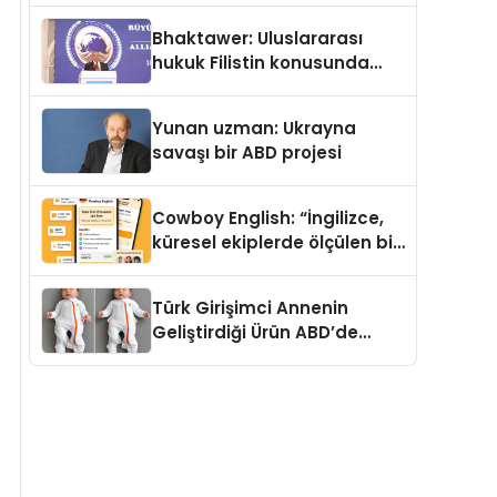
Kedi Mamasının İyi
Bhaktawer: Uluslararası
Sindirildiğini Ortaya Koydu
hukuk Filistin konusunda
çifte standart uyguluyor
Yunan uzman: Ukrayna
savaşı bir ABD projesi
Cowboy English: “İngilizce,
küresel ekiplerde ölçülen bir
iş yetkinliğine dönüşüyor”
Türk Girişimci Annenin
Geliştirdiği Ürün ABD’de
Bebeklerde Güvenli Uyku
Standardına Yeni Bir Bakış
Açısı Getiriyor.