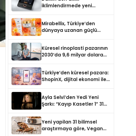
iklimlendirmede yeni
dönem: Madoka Plus
Türkiye’de
Mirabellix, Türkiye’den
dünyaya uzanan güçlü
büyümesini sürdürüyor
Küresel rinoplasti pazarının
2030’da 9,6 milyar dolara
ulaşması bekleniyor
Türkiye’den küresel pazara:
ShopinX, dijital ekonomi ile
gerçek dünya alışverişini bir
araya getirmeyi hedefliyor
Ayla Selvi’den Yedi Yeni
Şarkı: “Kayıp Kasetler 1” 31
Temmuz’da Yayımlandı
Yeni yapilan 31 bilimsel
araştırmaya göre, Vegan
Köpek Maması ve Vegan