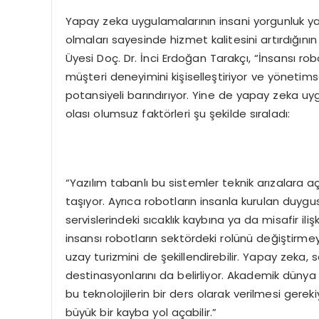
Yapay zeka uygulamalarının insani yorgunluk ya
olmaları sayesinde hizmet kalitesini artırdığının
Üyesi Doç. Dr. İnci Erdoğan Tarakçı, “İnsansı ro
müşteri deneyimini kişiselleştiriyor ve yönetims
potansiyeli barındırıyor. Yine de yapay zeka uygu
olası olumsuz faktörleri şu şekilde sıraladı:
“Yazılım tabanlı bu sistemler teknik arızalara aç
taşıyor. Ayrıca robotların insanla kurulan duyg
servislerindeki sıcaklık kaybına ya da misafir ili
insansı robotların sektördeki rolünü değiştirm
uzay turizmini de şekillendirebilir. Yapay zeka,
destinasyonlarını da belirliyor. Akademik dünya 
bu teknolojilerin bir ders olarak verilmesi ger
büyük bir kayba yol açabilir.”