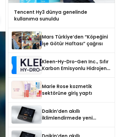
Tencent Hy3 dünya genelinde
kullanıma sunuldu
Mars Türkiye’den “Köpeğini
İşe Götür Haftası” çağrısı
Kleen-Hy-Dro-Gen Inc., Sıfır
Karbon Emisyonlu Hidrojen
Isıtma Teknolojisinde ISO ve
TSSA Düzenleyici Onaylarını
Marie Rose kozmetik
Aldı
sektörüne giriş yaptı
Daikin’den akıllı
iklimlendirmede yeni
dönem: Madoka Plus
Türkiye’de
Daikin’den akıllı