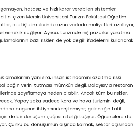
şamayan, hatasız ve hızlı karar verebilen sistemler
 altını çizen Mersin Üniversitesi Turizm Fakültesi Öğretim
botlar, otel işletmelerinde uzun vadede maliyetleri azaltıyor,
el esneklik sağlıyor. Ayrıca, turizmde niş pazarlar yaratma
lamalarının bazı riskleri de yok değil” ifadelerini kullanarak
ık olmalarının yanı sıra, insan istihdamını azaltma riski
usal bağın yerini tutması mümkün değil. Dolayısıyla restoran
şkilerinde zayıflamaya neden olabilir. Ancak tüm bu riskler,
eyecek. Yapay zeka sadece kara ve hava turizmini değil,
 sadece bugünün ihtiyacını karşılamıyor; geleceğin tatil
için de bir dönüşüm çağrısı niteliği taşıyor. Öğrencilere de
ekiyor. Çünkü bu dönüşümün dışında kalmak, sektör açısından