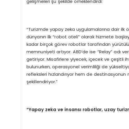
gelişmeleri şu şekilde örneklendirdi:
“Turizmde yapay zeka uygulamalarına dair ilk ör
dünyanın ilk “robot oteli” olarak hizmete başl
kadar birçok görev robotlar tarafından yürütü
memnuniyeti artıyor. ABD’de ise “Relay” adı veri
getiriyor. Misafirlere yiyecek, içecek ve çeşitli 
bulunurken, operasyonel verimliliği de yükselt
refleksleri hızlandırıyor hem de destinasyonun 
şekillendiriyor.”
“Yapay zeka ve insansı robotlar, uzay turiz