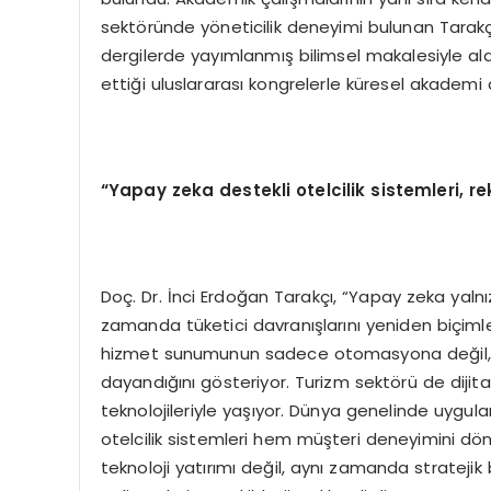
sektöründe yöneticilik deneyimi bulunan Tarakçı
dergilerde yayımlanmış bilimsel makalesiyle alan
ettiği uluslararası kongrelerle küresel akade
“Yapay zeka destekli otelcilik sistemleri, r
Doç. Dr. İnci Erdoğan Tarakçı, “Yapay zeka yalnız
zamanda tüketici davranışlarını yeniden biçimle
hizmet sunumunun sadece otomasyona değil, ay
dayandığını gösteriyor. Turizm sektörü de diji
teknolojileriyle yaşıyor. Dünya genelinde uygu
otelcilik sistemleri hem müşteri deneyimini dönü
teknoloji yatırımı değil, aynı zamanda stratejik