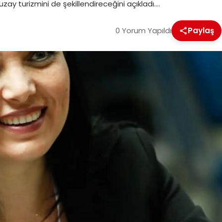
zay turizmini de şekillendireceğini açıkladı….
0 Yorum Yapıldı
Paylaş