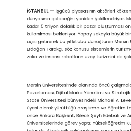
İSTANBUL
—
İşgücü piyasasının aktörleri kökten 
dünyasının geleceğini yeniden şekillendiriyor. 
kadar 5 trilyon dolarlık bir pazar oluşturması ö
kullanılması bekleniyor. Yapay zekayla büyük bi
açısı getirerek bu yıl kitaba dönüştüren Mersin 
Erdoğan Tarakçı, söz konusu sistemlerin turizm
zeka ve insansı robotların uzay turizmini de şeki
Mersin Üniversitesi’nde alanında öncü çalışmala
Pazarlaması, Dijital Marka Yönetimi ve Stratejik
State Üniversitesi bünyesindeki Michael A. Leven
üyesi olarak yürüttüğü araştırma ve öğretim faa
önce Ankara Başkent, Bilecik Şeyh Edebali ve An
üniversitelerinde görev yaptı; Yükseköğretim 
bulundu. Akademik çalışmalarının yanı sıra kend