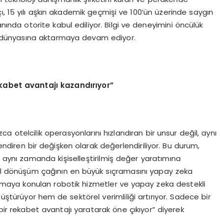
, 15 yılı aşkın akademik geçmişi ve 100’ün üzerinde saygın
ında otorite kabul ediliyor. Bilgi ve deneyimini öncülük
mi dünyasına aktarmaya devam ediyor.
ekabet avantajı kazandırıyor”
ca otelcilik operasyonlarını hızlandıran bir unsur değil, aynı
ndiren bir değişken olarak değerlendiriliyor. Bu durum,
nı zamanda kişiselleştirilmiş değer yaratımına
tal dönüşüm çağının en büyük sıçramasını yapay zeka
lamaya konulan robotik hizmetler ve yapay zeka destekli
ştürüyor hem de sektörel verimliliği artırıyor. Sadece bir
 bir rekabet avantajı yaratarak öne çıkıyor” diyerek