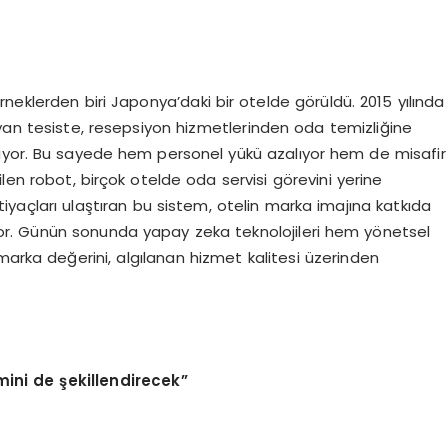
neklerden biri Japonya’daki bir otelde görüldü. 2015 yılında
ayan tesiste, resepsiyon hizmetlerinden oda temizliğine
lüyor. Bu sayede hem personel yükü azalıyor hem de misafir
len robot, birçok otelde oda servisi görevini yerine
ihtiyaçları ulaştıran bu sistem, otelin marka imajına katkıda
iyor. Günün sonunda yapay zeka teknolojileri hem yönetsel
marka değerini, algılanan hizmet kalitesi üzerinden
mini de şekillendirecek”