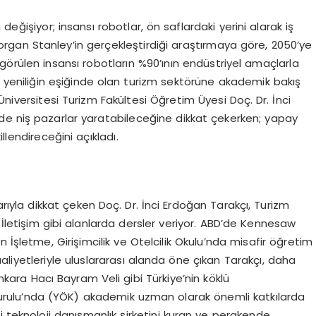
değişiyor; insansı robotlar, ön saflardaki yerini alarak iş
Morgan Stanley’in gerçekleştirdiği araştırmaya göre, 2050’ye
ngörülen insansı robotların %90’ının endüstriyel amaçlarla
r yeniliğin eşiğinde olan turizm sektörüne akademik bakış
Üniversitesi Turizm Fakültesi Öğretim Üyesi Doç. Dr. İnci
de niş pazarlar yaratabileceğine dikkat çekerken; yapay
llendireceğini açıkladı.
rıyla dikkat çeken Doç. Dr. İnci Erdoğan Tarakçı, Turizm
 İletişim gibi alanlarda dersler veriyor. ABD’de Kennesaw
 İşletme, Girişimcilik ve Otelcilik Okulu’nda misafir öğretim
liyetleriyle uluslararası alanda öne çıkan Tarakçı, daha
kara Hacı Bayram Veli gibi Türkiye’nin köklü
Kurulu’nda (YÖK) akademik uzman olarak önemli katkılarda
i teknoloji danışmanlık şirketini kuran ve perakende