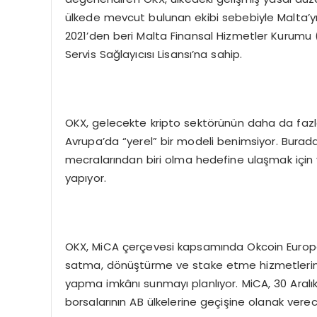
ülkede mevcut bulunan ekibi sebebiyle Malta’yı t
2021’den beri Malta Finansal Hizmetler Kurumu (
Servis Sağlayıcısı Lisansı’na sahip.
OKX, gelecekte kripto sektörünün daha da fazl
Avrupa’da “yerel” bir modeli benimsiyor. Buradan
mecralarından biri olma hedefine ulaşmak için 
yapıyor.
OKX, MiCA çerçevesi kapsamında Okcoin Europe
satma, dönüştürme ve stake etme hizmetlerine 
yapma imkânı sunmayı planlıyor. MiCA, 30 Aralı
borsalarının AB ülkelerine geçişine olanak vere