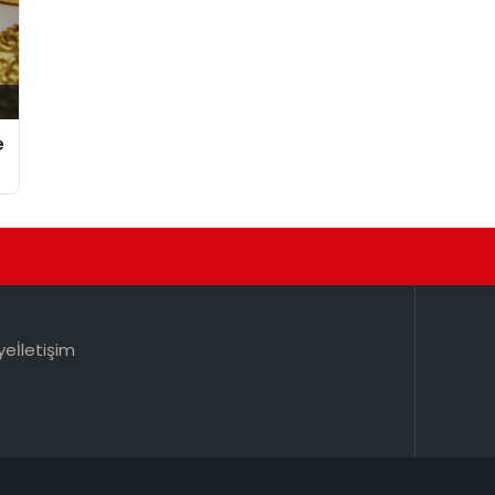
e
ye
İletişim