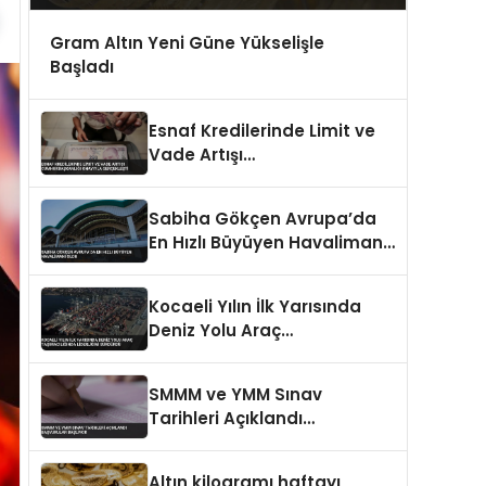
Gram Altın Yeni Güne Yükselişle
Başladı
Esnaf Kredilerinde Limit ve
Vade Artışı
Cumhurbaşkanlığı Onayıyla
Gerçekleşti
Sabiha Gökçen Avrupa’da
En Hızlı Büyüyen Havalimanı
Oldu
Kocaeli Yılın İlk Yarısında
Deniz Yolu Araç
Taşımacılığında Liderliğini
Sürdürdü
SMMM ve YMM Sınav
Tarihleri Açıklandı
Başvurular Başlıyor
Altın kilogramı haftayı