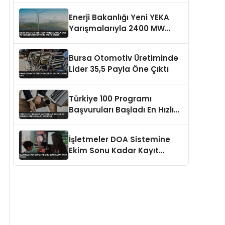
Yatıracak
Enerji Bakanlığı Yeni YEKA
Yarışmalarıyla 2400 MW
Yenilenebilir Kapasite
Tahsis Edecek
Bursa Otomotiv Üretiminde
Lider 35,5 Payla Öne Çıktı
Türkiye 100 Programı
Başvuruları Başladı En Hızlı
Büyüyen Firmalar Aranıyor
İşletmeler DOA Sistemine
Ekim Sonu Kadar Kayıt
Olmalı