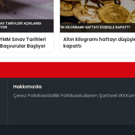
MM Sınav Tarihleri
Altın kilogramı haftayı düşüşl
 Başvurular Başlıyor
kapattı
Hakkımızda
Çerez Politikası
Gizlilik Politikası
Kullanım Şartları
KVKK
Kün