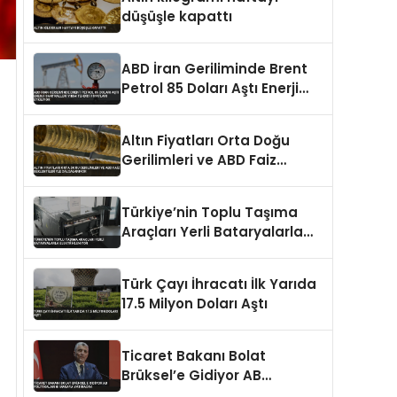
düşüşle kapattı
ABD İran Geriliminde Brent
Petrol 85 Doları Aştı Enerji
Santralleri Yıkım Tehdidi
Fiyatları Etkiliyor
Altın Fiyatları Orta Doğu
Gerilimleri ve ABD Faiz
Beklentileriyle Dalgalanıyor
Türkiye’nin Toplu Taşıma
Araçları Yerli Bataryalarla
Elektrikleniyor
Türk Çayı İhracatı İlk Yarıda
17.5 Milyon Doları Aştı
Ticaret Bakanı Bolat
Brüksel’e Gidiyor AB
Politikalarını Masaya