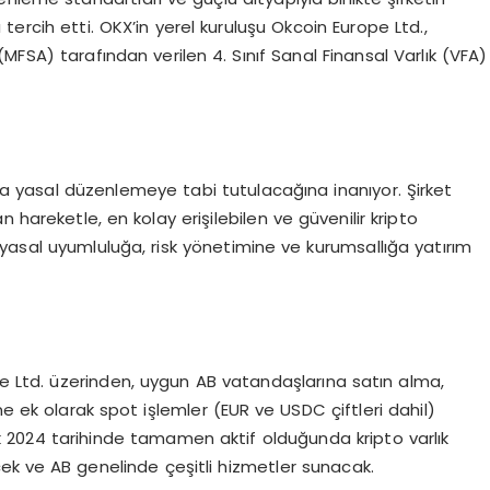
ercih etti. OKX’in yerel kuruluşu Okcoin Europe Ltd.,
MFSA) tarafından verilen 4. Sınıf Sanal Finansal Varlık (VFA)
a yasal düzenlemeye tabi tutulacağına inanıyor. Şirket
 hareketle, en kolay erişilebilen ve güvenilir kripto
yasal uyumluluğa, risk yönetimine ve kurumsallığa yatırım
 Ltd. üzerinden, uygun AB vatandaşlarına satın alma,
ek olarak spot işlemler (EUR ve USDC çiftleri dahil)
k 2024 tarihinde tamamen aktif olduğunda kripto varlık
cek ve AB genelinde çeşitli hizmetler sunacak.