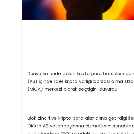
Dünyanın önde gelen kripto para borsalarından b
(AB) içinde lider kripto varlığı borsası olma strat
(MiCA) merkezi olarak seçtiğini duyurdu.
Blok zinciri ve kripto para alanlarına getirdiği 
OKX’in AB vatandaşlarına hizmetlerini sunabileceğ
değerlendiren OKX, ülkedeki gelişmiş yasal düzen