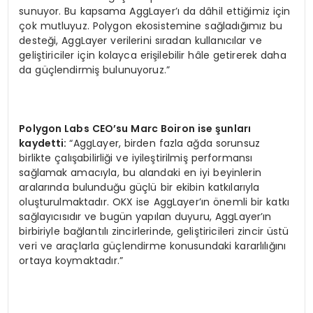
sunuyor. Bu kapsama AggLayer’ı da dâhil ettiğimiz için
çok mutluyuz. Polygon ekosistemine sağladığımız bu
desteği, AggLayer verilerini sıradan kullanıcılar ve
geliştiriciler için kolayca erişilebilir hâle getirerek daha
da güçlendirmiş bulunuyoruz.”
Polygon Labs CEO
’
su Marc Boiron ise şunları
kaydetti:
“AggLayer, birden fazla ağda sorunsuz
birlikte çalışabilirliği ve iyileştirilmiş performansı
sağlamak amacıyla, bu alandaki en iyi beyinlerin
aralarında bulunduğu güçlü bir ekibin katkılarıyla
oluşturulmaktadır. OKX ise AggLayer’ın önemli bir katkı
sağlayıcısıdır ve bugün yapılan duyuru, AggLayer’ın
birbiriyle bağlantılı zincirlerinde, geliştiricileri zincir üstü
veri ve araçlarla güçlendirme konusundaki kararlılığını
ortaya koymaktadır.”