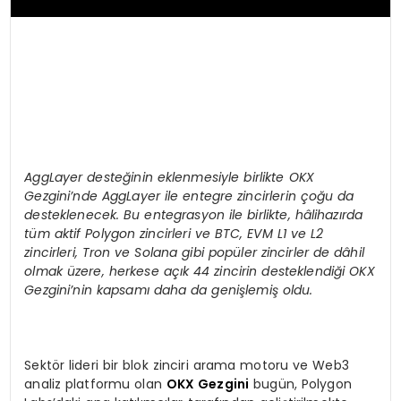
AggLayer deste
ğinin eklenmesiyle birlikte OKX
Gezgini
’
nde AggLayer ile entegre zincirlerin çoğu da
desteklenecek. Bu entegrasyon ile birlikte, hâlihazırda
tüm aktif Polygon zincirleri ve BTC, EVM L1 ve L2
zincirleri, Tron ve Solana gibi popüler zincirler de dâhil
olmak üzere, herkese açık 44 zincirin desteklendiği OKX
Gezgini
’
nin kapsamı daha da genişlemiş oldu.
Sektör lideri bir blok zinciri arama motoru ve Web3
analiz platformu olan
OKX Gezgini
bugün, Polygon