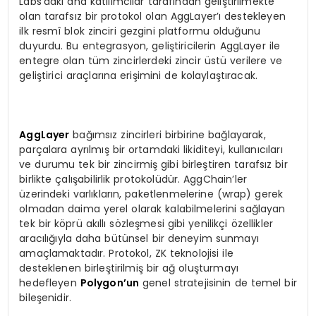
Labs’daki ana katılımcılar tarafından geliştirilmekte
olan tarafsız bir protokol olan AggLayer’ı destekleyen
ilk resmî blok zinciri gezgini platformu olduğunu
duyurdu. Bu entegrasyon, geliştiricilerin AggLayer ile
entegre olan tüm zincirlerdeki zincir üstü verilere ve
geliştirici araçlarına erişimini de kolaylaştıracak.
AggLayer
bağımsız zincirleri birbirine bağlayarak,
parçalara ayrılmış bir ortamdaki likiditeyi, kullanıcıları
ve durumu tek bir zincirmiş gibi birleştiren tarafsız bir
birlikte çalışabilirlik protokolüdür. AggChain’ler
üzerindeki varlıkların, paketlenmelerine (wrap) gerek
olmadan daima yerel olarak kalabilmelerini sağlayan
tek bir köprü akıllı sözleşmesi gibi yenilikçi özellikler
aracılığıyla daha bütünsel bir deneyim sunmayı
amaçlamaktadır. Protokol, ZK teknolojisi ile
desteklenen birleştirilmiş bir ağ oluşturmayı
hedefleyen
Polygon’un
genel stratejisinin de temel bir
bileşenidir.