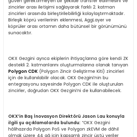
güven gerektirmeyen bir şekilde transfer edilmesini ve
zincirler arası iletişimi sağlayarak farklı 2. katman
zincirleri arasında birleştirilebilirliği kolaylaştırmaktadır.
Birleşik köprü verilerinin eklenmesi, AggLayer ve
köprüler arası ortamın daha bütünsel bir görünümünü
sunacaktır.
OKX Gezgini ayrıca ekiplerin ihtiyaçlarına göre kendi ZK
destekli 2. katmanlarını oluşturmalarına olanak tanıyan
Polygon CDK
(Polygon Zincir Geliştirme Kiti) zincirleri
için de kullanılabilir olacak. OKX Gezgini’nin bu
entegrasyonu sayesinde Polygon CDK ile oluşturulan
zincirler, doğrudan OKX Gezgini’ni de kullanabilecek.
OKX
’
in Ba
ş İnovasyon Direkt
ö
rü Jason Lau konuyla
ilgili şu açıklamalarda bulundu:
“OKX Gezgini
hâlihazırda Polygon PoS ve Polygon zkEVM de dâhil
olmak üzere 44 ağ için kapsamlı zincir üstü veriler