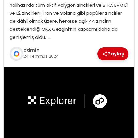
hâlihazırda tüm aktif Polygon zincirleri ve BTC, EVM L1
ve L2 zincirleri, Tron ve Solana gibi popüler zincirler
de dâhil olmak üzere, herkese açık 44 zincirin
desteklendiği OKX Gezgini’nin kapsamı daha da
genişlemiş oldu. …
admin
Paylaş
24 Temmuz 2024