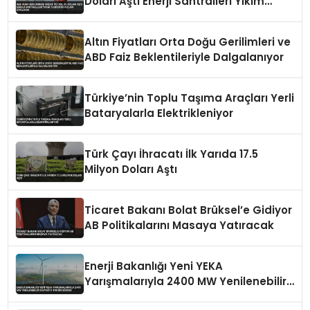
Doları Aştı Enerji Santralleri Yıkım
Tehdidi Fiyatları Etkiliyor
Altın Fiyatları Orta Doğu Gerilimleri ve
ABD Faiz Beklentileriyle Dalgalanıyor
Türkiye’nin Toplu Taşıma Araçları Yerli
Bataryalarla Elektrikleniyor
Türk Çayı İhracatı İlk Yarıda 17.5
Milyon Doları Aştı
Ticaret Bakanı Bolat Brüksel’e Gidiyor
AB Politikalarını Masaya Yatıracak
Enerji Bakanlığı Yeni YEKA
Yarışmalarıyla 2400 MW Yenilenebilir
Kapasite Tahsis Edecek