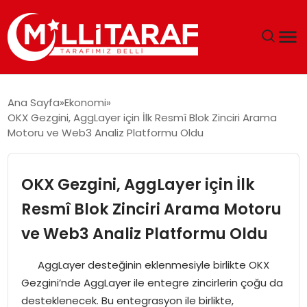
GÜNDEM
Ana Sayfa
Ekonomi
OKX Gezgini, AggLayer için İlk Resmî Blok Zinciri Arama
ÖZEL SAYFALAR
Motoru ve Web3 Analiz Platformu Oldu
TEKNOLOJI
OKX Gezgini, AggLayer için İlk
EKONOMI
Resmî Blok Zinciri Arama Motoru
ve Web3 Analiz Platformu Oldu
SPOR
AggLayer desteğinin eklenmesiyle birlikte OKX
SIYASET
Gezgini’nde AggLayer ile entegre zincirlerin çoğu da
desteklenecek. Bu entegrasyon ile birlikte,
MAGAZIN