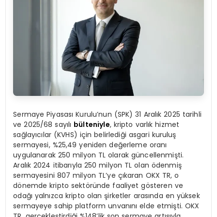
Sermaye Piyasası Kurulu’nun (SPK) 31 Aralık 2025 tarihli
ve 2025/68 sayılı
bülteniyle
, kripto varlık hizmet
sağlayıcılar (KVHS) için belirlediği asgari kuruluş
sermayesi, %25,49 yeniden değerleme oranı
uygulanarak 250 milyon TL olarak güncellenmişti.
Aralık 2024 itibarıyla 250 milyon TL olan ödenmiş
sermayesini 807 milyon TL’ye çıkaran OKX TR, o
dönemde kripto sektöründe faaliyet gösteren ve
odağı yalnızca kripto olan şirketler arasında en yüksek
sermayeye sahip platform unvanını elde etmişti. OKX
TR, gerçekleştirdiği %148’lik son sermaye artışıyla,