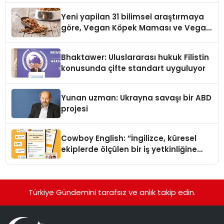
Yeni yapilan 31 bilimsel araştırmaya
göre, Vegan Köpek Maması ve Vegan
Kedi Mamasının İyi Sindirildiğini
Ortaya Koydu
Bhaktawer: Uluslararası hukuk Filistin
konusunda çifte standart uyguluyor
Yunan uzman: Ukrayna savaşı bir ABD
projesi
Cowboy English: “İngilizce, küresel
ekiplerde ölçülen bir iş yetkinliğine
dönüşüyor”
Türkiye Gündemini tarafsız ve anlık takip edin.