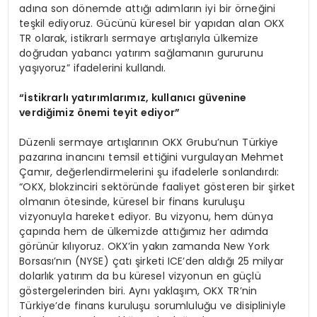
adına son dönemde attığı adımların iyi bir örneğini
teşkil ediyoruz. Gücünü küresel bir yapıdan alan OKX
TR olarak, istikrarlı sermaye artışlarıyla ülkemize
doğrudan yabancı yatırım sağlamanın gururunu
yaşıyoruz” ifadelerini kullandı.
“İstikrarlı yatırımlarımız, kullanıcı güvenine
verdiğimiz önemi teyit ediyor”
Düzenli sermaye artışlarının OKX Grubu’nun Türkiye
pazarına inancını temsil ettiğini vurgulayan Mehmet
Çamır, değerlendirmelerini şu ifadelerle sonlandırdı:
“OKX, blokzinciri sektöründe faaliyet gösteren bir şirket
olmanın ötesinde, küresel bir finans kuruluşu
vizyonuyla hareket ediyor. Bu vizyonu, hem dünya
çapında hem de ülkemizde attığımız her adımda
görünür kılıyoruz. OKX’in yakın zamanda New York
Borsası’nın (NYSE) çatı şirketi ICE’den aldığı 25 milyar
dolarlık yatırım da bu küresel vizyonun en güçlü
göstergelerinden biri. Aynı yaklaşım, OKX TR’nin
Türkiye’de finans kuruluşu sorumluluğu ve disipliniyle