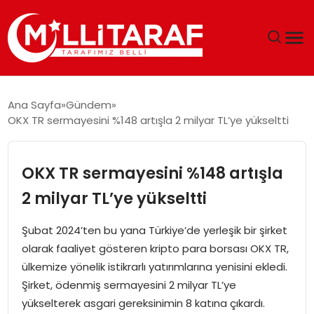
GÜNDEM
Ana Sayfa
Gündem
OKX TR sermayesini %148 artışla 2 milyar TL’ye yükseltti
ÖZEL SAYFALAR
TEKNOLOJI
OKX TR sermayesini %148 artışla
2 milyar TL’ye yükseltti
EKONOMI
Şubat 2024’ten bu yana Türkiye’de yerleşik bir şirket
SPOR
olarak faaliyet gösteren kripto para borsası OKX TR,
ülkemize yönelik istikrarlı yatırımlarına yenisini ekledi.
SIYASET
Şirket, ödenmiş sermayesini 2 milyar TL’ye
yükselterek asgari gereksinimin 8 katına çıkardı.
MAGAZIN