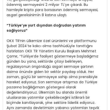
ödenmiş sermayesini 2 milyar TL’ye çıkardı. Bu
hamleyle kripto para borsasının ödenmiş sermayesi,
asgari gereksinimin 8 katına ulaştı.
“Türkiye’ye yurt dışından doğrudan yatırım
sağlıyoruz”
OKX TR’nin ülkemize özel ürünlerini ve platformunu
Şubat 2024’te kalıcı olma taahhüdüyle tanıttığını
hatırlatan OKX TR Yönetim Kurulu Başkanı Mehmet
Çamır, “Türkiye’de faaliyet göstermeye başladığımız
günden bu yana, sektörde çıtayı belirleyen,
regülasyonun öngördüğü asgari sermaye şartının
daima önünde giden bir sektör paydaşı olduk. Her
zaman, güçlü bir sermayeye sahip olma prensibiyle
hareket ediyoruz. Son sermaye artışımızı da Türkiye
pazarına bağlılığımızın göstergesi olarak
değerlendiriyoruz. Ülkemizin bu alanda önemli
uluslararası yatırımlar çekebileceğini istikrarlı bir
biçimde kanıtlayarak, yine sektöre liderlik ediyoruz.
Aynı zamanda devletimizin yabancı yatırımları teşvik