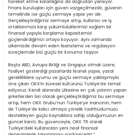
hareket etme kararlılığına da doğrudan yansıyor.
Finans kuruluşları için güven vazgeçilmezdir, güvenin
temelinde ise güçlü sermaye yapısı yer alır.
Gerçekleştirdiğimiz sermaye artışı, kullanıcı ve iş
ortaklarımıza karşı yükümlülüklerimizi sağlam bir
finansal yapıyla karşılama kapasitemizi
güçlendirdiğimizi ortaya koyuyor. Aynı zamanda
ülkemizde devam eden lisanslama ve regülasyon
süreçlerinde bizi güçlü bir konuma taşıyor.
Başta ABD, Avrupa Birliği ve Singapur olmak üzere,
faaliyet gösterdiği pazarlarda lisanslı yapısı, yasal
gerekliliklere uyumu ve güçlü sermaye yaklaşımıyla
öne çıkan OKX’in küresel kültürünü Türkiye’de temsil
ediyoruz. Kendi alanında ülkesine en çok yatırım yapan
şirketlerden biri olarak gerçekleştirdiğimiz bu sermaye
artışı, hem OKX Grubu’nun Türkiye’ye inancının, hem
de Türkiye’de kalıcı olmaya yönelik taahhüdümüzü
destekleyen güçlü kaynaklara sahip olduğumuzun en
güncel kanıtı. Bu güvenceyle, OKX TR olarak
Türkiye’deki kullanıcıları yeni nesil finansal
deneyimlerle tanıştırmayı sürdüreceğiz.”