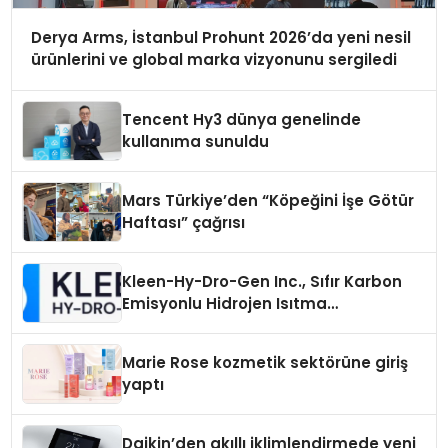
Derya Arms, İstanbul Prohunt 2026’da yeni nesil
ürünlerini ve global marka vizyonunu sergiledi
Tencent Hy3 dünya genelinde
kullanıma sunuldu
Mars Türkiye’den “Köpeğini İşe Götür
Haftası” çağrısı
Kleen-Hy-Dro-Gen Inc., Sıfır Karbon
Emisyonlu Hidrojen Isıtma
Teknolojisinde ISO ve TSSA
Düzenleyici Onaylarını Aldı
Marie Rose kozmetik sektörüne giriş
yaptı
Daikin’den akıllı iklimlendirmede yeni