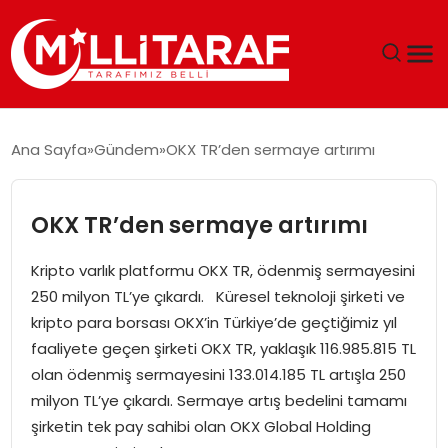
GÜNDEM
Ana Sayfa
Gündem
OKX TR’den sermaye artırımı
ÖZEL SAYFALAR
OKX TR’den sermaye artırımı
TEKNOLOJI
Kripto varlık platformu OKX TR, ödenmiş sermayesini
EKONOMI
250 milyon TL’ye çıkardı. Küresel teknoloji şirketi ve
kripto para borsası OKX’in Türkiye’de geçtiğimiz yıl
SPOR
faaliyete geçen şirketi OKX TR, yaklaşık 116.985.815 TL
olan ödenmiş sermayesini 133.014.185 TL artışla 250
SIYASET
milyon TL’ye çıkardı. Sermaye artış bedelini tamamı
şirketin tek pay sahibi olan OKX Global Holding
MAGAZIN