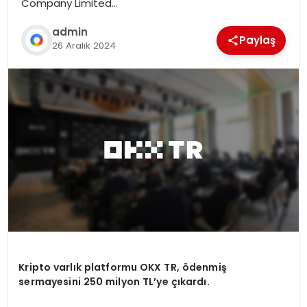
Company Limited…
admin
Paylaş
26 Aralık 2024
Kripto varlık platformu OKX TR,
ö
denmiş
sermayesini 250
milyon TL
’
ye çıkardı.