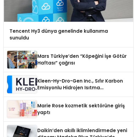
Tencent Hy3 dünya genelinde kullanıma
sunuldu
Mars Türkiye’den “Köpeğini İşe Götür
Haftası” çağrısı
Kleen-Hy-Dro-Gen Inc., Sıfır Karbon
Emisyonlu Hidrojen Isıtma
Teknolojisinde ISO ve TSSA
Düzenleyici Onaylarını Aldı
Marie Rose kozmetik sektörüne giriş
yaptı
Daikin’den akıllı iklimlendirmede yeni