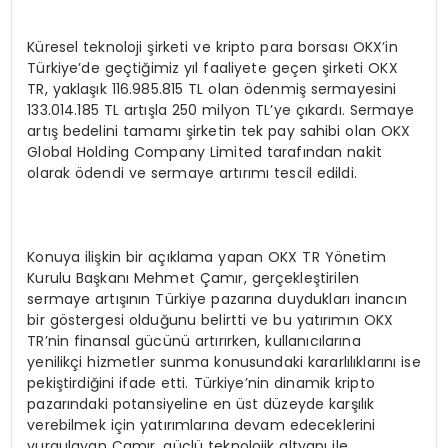
Küresel teknoloji şirketi ve kripto para borsası OKX’in
Türkiye’de geçtiğimiz yıl faaliyete geçen şirketi OKX
TR, yaklaşık 116.985.815 TL olan ödenmiş sermayesini
133.014.185 TL artışla 250 milyon TL’ye çıkardı. Sermaye
artış bedelini tamamı şirketin tek pay sahibi olan OKX
Global Holding Company Limited tarafından nakit
olarak ödendi ve sermaye artırımı tescil edildi.
Konuya ilişkin bir açıklama yapan OKX TR Yönetim
Kurulu Başkanı Mehmet Çamır, gerçekleştirilen
sermaye artışının Türkiye pazarına duydukları inancın
bir göstergesi olduğunu belirtti ve bu yatırımın OKX
TR’nin finansal gücünü artırırken, kullanıcılarına
yenilikçi hizmetler sunma konusundaki kararlılıklarını ise
pekiştirdiğini ifade etti. Türkiye’nin dinamik kripto
pazarındaki potansiyeline en üst düzeyde karşılık
verebilmek için yatırımlarına devam edeceklerini
vurgulayan Çamır, güçlü teknolojik altyapı ile