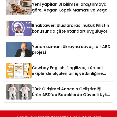
Yeni yapilan 31 bilimsel araştırmaya
göre, Vegan Köpek Maması ve Vegan
Kedi Mamasının İyi Sindirildiğini
Ortaya Koydu
Bhaktawer: Uluslararası hukuk Filistin
konusunda çifte standart uyguluyor
Yunan uzman: Ukrayna savaşı bir ABD
projesi
Cowboy English: “İngilizce, küresel
ekiplerde ölçülen bir iş yetkinliğine
dönüşüyor”
Türk Girişimci Annenin Geliştirdiği
Ürün ABD’de Bebeklerde Güvenli Uyku
Standardına Yeni Bir Bakış Açısı
Getiriyor.