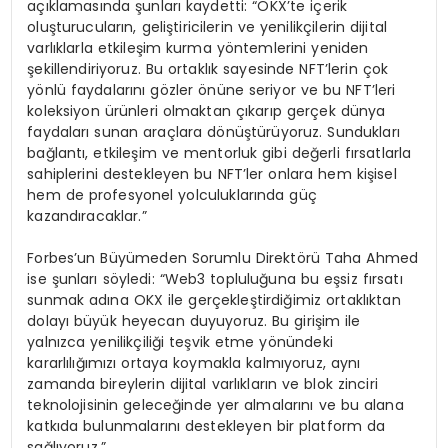
açıklamasında şunları kaydetti: “OKX’te içerik
oluşturucuların, geliştiricilerin ve yenilikçilerin dijital
varlıklarla etkileşim kurma yöntemlerini yeniden
şekillendiriyoruz. Bu ortaklık sayesinde NFT’lerin çok
yönlü faydalarını gözler önüne seriyor ve bu NFT’leri
koleksiyon ürünleri olmaktan çıkarıp gerçek dünya
faydaları sunan araçlara dönüştürüyoruz. Sundukları
bağlantı, etkileşim ve mentorluk gibi değerli fırsatlarla
sahiplerini destekleyen bu NFT’ler onlara hem kişisel
hem de profesyonel yolculuklarında güç
kazandıracaklar.”
Forbes’un Büyümeden Sorumlu Direktörü Taha Ahmed
ise şunları söyledi: “Web3 topluluğuna bu eşsiz fırsatı
sunmak adına OKX ile gerçekleştirdiğimiz ortaklıktan
dolayı büyük heyecan duyuyoruz. Bu girişim ile
yalnızca yenilikçiliği teşvik etme yönündeki
kararlılığımızı ortaya koymakla kalmıyoruz, aynı
zamanda bireylerin dijital varlıkların ve blok zinciri
teknolojisinin geleceğinde yer almalarını ve bu alana
katkıda bulunmalarını destekleyen bir platform da
sağlıyoruz.”