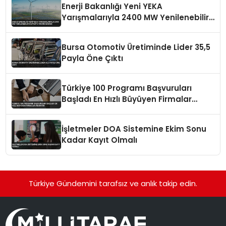
Enerji Bakanlığı Yeni YEKA
Yarışmalarıyla 2400 MW Yenilenebilir
Kapasite Tahsis Edecek
Bursa Otomotiv Üretiminde Lider 35,5
Payla Öne Çıktı
Türkiye 100 Programı Başvuruları
Başladı En Hızlı Büyüyen Firmalar
Aranıyor
İşletmeler DOA Sistemine Ekim Sonu
Kadar Kayıt Olmalı
Türkiye Gündemini tarafsız ve anlık takip edin.