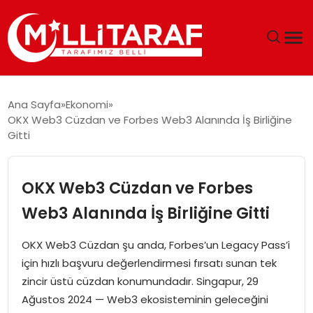
GÜNDEM
Ana Sayfa
Ekonomi
OKX Web3 Cüzdan ve Forbes Web3 Alanında İş Birliğine
ÖZEL SAYFALAR
Gitti
TEKNOLOJI
OKX Web3 Cüzdan ve Forbes
EKONOMI
Web3 Alanında İş Birliğine Gitti
SPOR
OKX Web3 Cüzdan şu anda, Forbes’un Legacy Pass’i
için hızlı başvuru değerlendirmesi fırsatı sunan tek
SIYASET
zincir üstü cüzdan konumundadır. Singapur, 29
Ağustos 2024 — Web3 ekosisteminin geleceğini
MAGAZIN