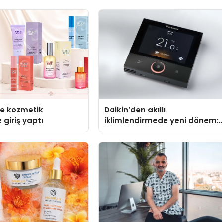
se kozmetik
Daikin’den akıllı
 giriş yaptı
iklimlendirmede yeni dönem:
Madoka Plus Türkiye’de