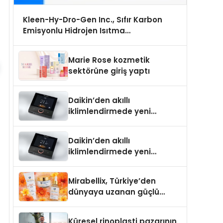
Kleen-Hy-Dro-Gen Inc., Sıfır Karbon
Emisyonlu Hidrojen Isıtma
Teknolojisinde ISO ve TSSA Düzenleyici
Onaylarını Aldı
Marie Rose kozmetik
sektörüne giriş yaptı
Daikin’den akıllı
iklimlendirmede yeni
dönem: Madoka Plus
Türkiye’de
Daikin’den akıllı
iklimlendirmede yeni
dönem: Madoka Plus
Türkiye’de
Mirabellix, Türkiye’den
dünyaya uzanan güçlü
büyümesini sürdürüyor
Küresel rinoplasti pazarının