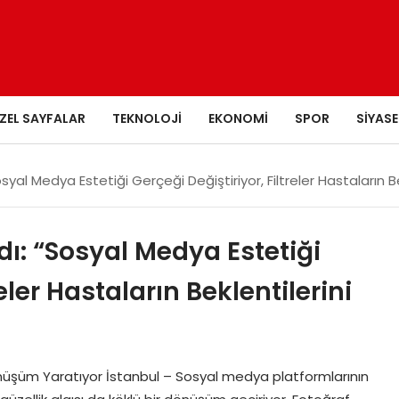
ZEL SAYFALAR
TEKNOLOJI
EKONOMI
SPOR
SIYASE
yal Medya Estetiği Gerçeği Değiştiriyor, Filtreler Hastaların Bek
dı: “Sosyal Medya Estetiği
eler Hastaların Beklentilerini
r Dönüşüm Yaratıyor İstanbul – Sosyal medya platformlarının