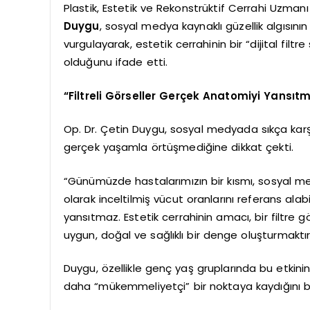
Plastik, Estetik ve Rekonstrüktif Cerrahi Uzman
Duygu
, sosyal medya kaynaklı güzellik algısının 
vurgulayarak, estetik cerrahinin bir “dijital filtr
olduğunu ifade etti.
“Filtreli Görseller Gerçek Anatomiyi Yansıt
Op. Dr. Çetin Duygu, sosyal medyada sıkça karş
gerçek yaşamla örtüşmediğine dikkat çekti.
“Günümüzde hastalarımızın bir kısmı, sosyal medy
olarak inceltilmiş vücut oranlarını referans alab
yansıtmaz. Estetik cerrahinin amacı, bir filtre 
uygun, doğal ve sağlıklı bir denge oluşturmaktır
Duygu, özellikle genç yaş gruplarında bu etkinin
daha “mükemmeliyetçi” bir noktaya kaydığını bel