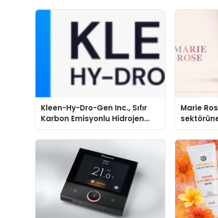
Kleen-Hy-Dro-Gen Inc., Sıfır
Marie Ro
Karbon Emisyonlu Hidrojen
sektörüne
Isıtma Teknolojisinde ISO ve
TSSA Düzenleyici Onaylarını
Aldı