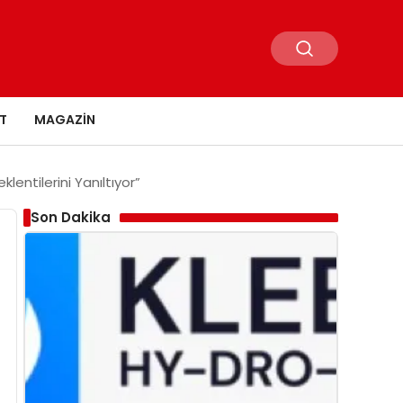
T
MAGAZIN
lentilerini Yanıltıyor”
Son Dakika