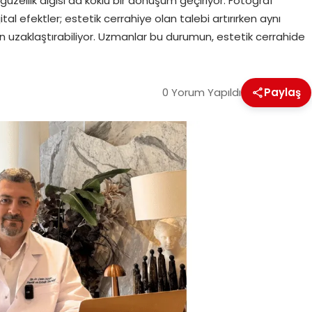
üzellik algısı da köklü bir dönüşüm geçiriyor. Fotoğraf
tal efektler; estetik cerrahiye olan talebi artırırken aynı
n uzaklaştırabiliyor. Uzmanlar bu durumun, estetik cerrahide
0 Yorum Yapıldı
Paylaş