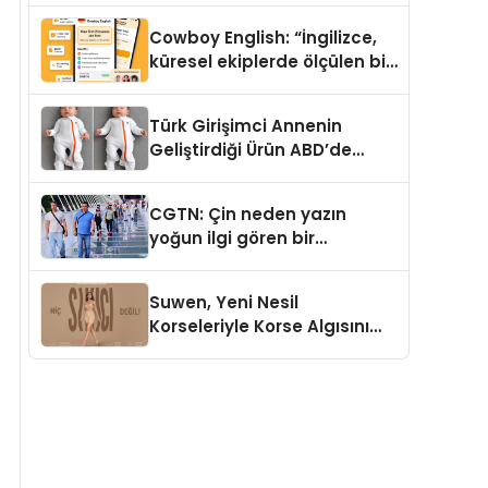
Cowboy English: “İngilizce,
küresel ekiplerde ölçülen bir
iş yetkinliğine dönüşüyor”
Türk Girişimci Annenin
Geliştirdiği Ürün ABD’de
Bebeklerde Güvenli Uyku
Standardına Yeni Bir Bakış
CGTN: Çin neden yazın
Açısı Getiriyor.
yoğun ilgi gören bir
destinasyon hâline geldi?
Suwen, Yeni Nesil
Korseleriyle Korse Algısını
Değiştiriyor