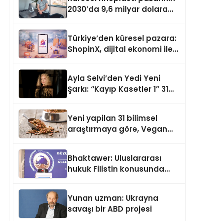
2030’da 9,6 milyar dolara
ulaşması bekleniyor
Türkiye’den küresel pazara:
ShopinX, dijital ekonomi ile
gerçek dünya alışverişini bir
araya getirmeyi hedefliyor
Ayla Selvi’den Yedi Yeni
Şarkı: “Kayıp Kasetler 1” 31
Temmuz’da Yayımlandı
Yeni yapilan 31 bilimsel
araştırmaya göre, Vegan
Köpek Maması ve Vegan
Kedi Mamasının İyi
Bhaktawer: Uluslararası
Sindirildiğini Ortaya Koydu
hukuk Filistin konusunda
çifte standart uyguluyor
Yunan uzman: Ukrayna
savaşı bir ABD projesi