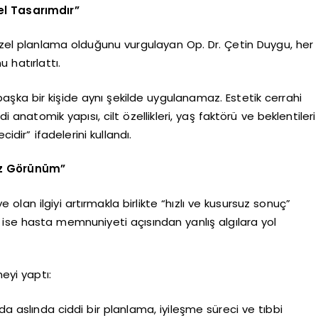
el Tasarımdır”
 özel planlama olduğunu vurgulayan Op. Dr. Çetin Duygu, her
 hatırlattı.
 başka bir kişide aynı şekilde uygulanamaz. Estetik cerrahi
i anatomik yapısı, cilt özellikleri, yaş faktörü ve beklentileri
idir” ifadelerini kullandı.
uz Görünüm”
lan ilgiyi artırmakla birlikte “hızlı ve kusursuz sonuç”
 ise hasta memnuniyeti açısından yanlış algılara yol
eyi yaptı:
 da aslında ciddi bir planlama, iyileşme süreci ve tıbbi