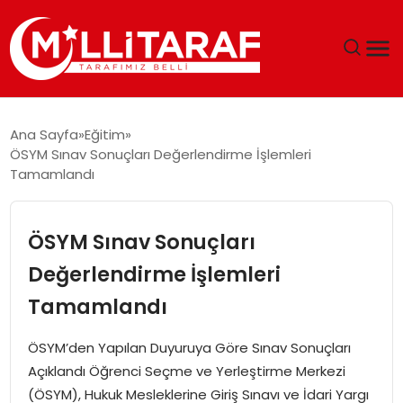
GÜNDEM
Ana Sayfa
Eğitim
ÖSYM Sınav Sonuçları Değerlendirme İşlemleri
ÖZEL SAYFALAR
Tamamlandı
TEKNOLOJI
ÖSYM Sınav Sonuçları
EKONOMI
Değerlendirme İşlemleri
Tamamlandı
SPOR
ÖSYM’den Yapılan Duyuruya Göre Sınav Sonuçları
SIYASET
Açıklandı Öğrenci Seçme ve Yerleştirme Merkezi
(ÖSYM), Hukuk Mesleklerine Giriş Sınavı ve İdari Yargı
MAGAZIN