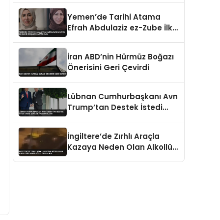
Öldürüldü
Yemen’de Tarihi Atama
Efrah Abdulaziz ez-Zube İlk
Kadın Dışişleri Bakanı Oldu
İran ABD’nin Hürmüz Boğazı
Önerisini Geri Çevirdi
Lübnan Cumhurbaşkanı Avn
Trump’tan Destek İstedi
İsrail Çekilme Talebini İletti
İngiltere’de Zırhlı Araçla
Kazaya Neden Olan Alkollü
İki Asker Gözaltına Alındı