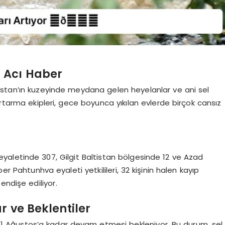
 Acı Haber
istan’ın kuzeyinde meydana gelen heyelanlar ve ani sel
urtarma ekipleri, gece boyunca yıkılan evlerde birçok cansız
aletinde 307, Gilgit Baltistan bölgesinde 12 ve Azad
er Pahtunhva eyaleti yetkilileri, 32 kişinin halen kayıp
endişe ediliyor.
r ve Beklentiler
ın 21 Ağustos’a kadar devam etmesi bekleniyor. Bu durum, sel