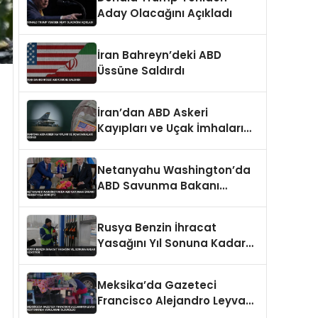
Aday Olacağını Açıkladı
İran Bahreyn’deki ABD
Üssüne Saldırdı
İran’dan ABD Askeri
Kayıpları ve Uçak İmhaları
İddiası
Netanyahu Washington’da
ABD Savunma Bakanı
Hegseth ile Görüştü
Rusya Benzin İhracat
Yasağını Yıl Sonuna Kadar
Uzatıyor
Meksika’da Gazeteci
Francisco Alejandro Leyva
Restoranda Vurularak