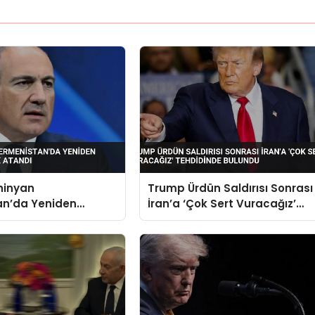
hinyan
Trump Ürdün Saldırısı Sonrası
an’da Yeniden
İran’a ‘Çok Sert Vuracağız’
 Olarak Atandı
Tehdidinde Bulundu