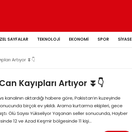
ZEL SAYFALAR
TEKNOLOJI
EKONOMI
SPOR
SIYASE
pları Artıyor ⏬👇
 Can Kayıpları Artıyor ⏬👇
kanalının aktardığı habere göre, Pakistan’ın kuzeyinde
onucunda birçok ev yıkıldı. Arama kurtarma ekipleri, gece
ştı. Ölü Sayısı Yükseliyor Yaşanan seller sonucunda, Hayber
sinde 12 ve Azad Keşmir bölgesinde 11 kişi…