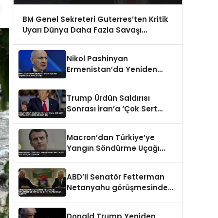
BM Genel Sekreteri Guterres’ten Kritik
Uyarı Dünya Daha Fazla Savaşı
Kaldıramaz
Nikol Pashinyan
Ermenistan’da Yeniden
Başbakan Olarak Atandı
Trump Ürdün Saldırısı
Sonrası İran’a ‘Çok Sert
Vuracağız’ Tehdidinde
Bulundu
Macron’dan Türkiye’ye
Yangın Söndürme Uçağı
Desteği İçin Teşekkür
ABD’li Senatör Fetterman
Netanyahu görüşmesinde
şortlu ve rahat tavırlarıyla
şaşırttı
Donald Trump Yeniden