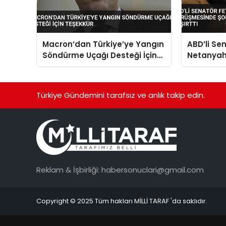
Macron’dan Türkiye’ye Yangın
ABD’li Se
Söndürme Uçağı Desteği İçin
Netanyah
Teşekkür
şortlu ve 
şaşırttı
Türkiye Gündemini tarafsız ve anlık takip edin.
Reklam & İşbirliği:
habersonuclari@gmail.com
Copyright © 2025 Tüm hakları MİLLİ TARAF 'da saklıdır.