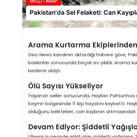
Arama Kurtarma Ekiplerinden
Geo News kanalının aktardığı habere göre, Pak
baskınları sonucunda birçok ev yıkıldı. Arama k
bedene ulaştı.
Ölü Sayısı Yükseliyor
Yaşanan seller sonucunda, Hayber Pahtunhva ey
Keşmir bölgesinde 11 kişi hayatını kaybetti. Hayb
olduğunu belirtirken, can kaybının artmasından 
Devam Ediyor: Şiddetli Yağışla
Ülkenin kuzeyinde etkili olan şiddetli yağışlar