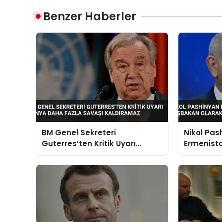
Benzer Haberler
BM Genel Sekreteri
Nikol Pas
Guterres’ten Kritik Uyarı
Ermenist
Dünya Daha Fazla Savaşı
Başbakan
Kaldıramaz