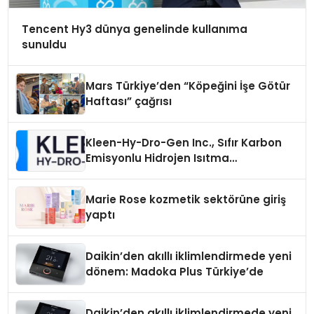
Tencent Hy3 dünya genelinde kullanıma
sunuldu
Mars Türkiye’den “Köpeğini İşe Götür
Haftası” çağrısı
Kleen-Hy-Dro-Gen Inc., Sıfır Karbon
Emisyonlu Hidrojen Isıtma
Teknolojisinde ISO ve TSSA
Düzenleyici Onaylarını Aldı
Marie Rose kozmetik sektörüne giriş
yaptı
Daikin’den akıllı iklimlendirmede yeni
dönem: Madoka Plus Türkiye’de
Daikin’den akıllı iklimlendirmede yeni