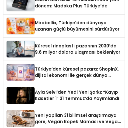
dönem: Madoka Plus Türkiye’de
Mirabellix, Türkiye’den dünyaya
uzanan güçlü büyümesini sürdürüyor
Küresel rinoplasti pazarının 2030’da
9,6 milyar dolara ulaşması bekleniyor
Türkiye’den küresel pazara: ShopinX,
dijital ekonomi ile gerçek dünya
alışverişini bir araya getirmeyi
hedefliyor
Ayla Selvi’den Yedi Yeni Şarkı: “Kayıp
Kasetler 1” 31 Temmuz’da Yayımlandı
Yeni yapilan 31 bilimsel araştırmaya
göre, Vegan Köpek Maması ve Vegan
Kedi Mamasının İyi Sindirildiğini