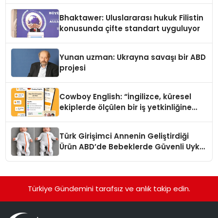
Ortaya Koydu
Bhaktawer: Uluslararası hukuk Filistin
konusunda çifte standart uyguluyor
Yunan uzman: Ukrayna savaşı bir ABD
projesi
Cowboy English: “İngilizce, küresel
ekiplerde ölçülen bir iş yetkinliğine
dönüşüyor”
Türk Girişimci Annenin Geliştirdiği
Ürün ABD’de Bebeklerde Güvenli Uyku
Standardına Yeni Bir Bakış Açısı
Getiriyor.
Türkiye Gündemini tarafsız ve anlık takip edin.