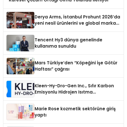
Derya Arms, İstanbul Prohunt 2026’da
yeni nesil ürünlerini ve global marka
vizyonunu sergiledi
Tencent Hy3 dünya genelinde
kullanıma sunuldu
Mars Türkiye’den “Köpeğini İşe Götür
Haftası” çağrısı
Kleen-Hy-Dro-Gen Inc., Sıfır Karbon
Emisyonlu Hidrojen Isıtma
Teknolojisinde ISO ve TSSA
Düzenleyici Onaylarını Aldı
Marie Rose kozmetik sektörüne giriş
yaptı