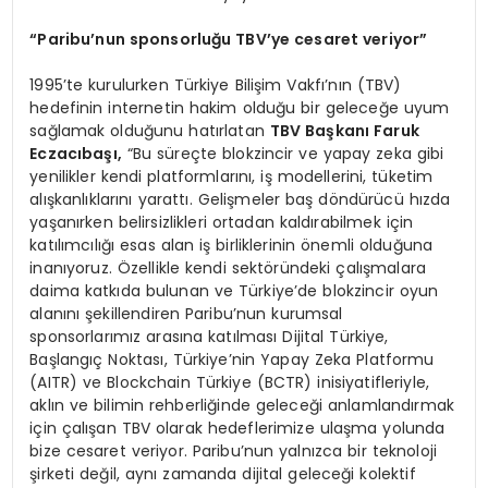
“
Paribu’nun sponsorluğu TBV’ye cesaret veriyor”
1995’te kurulurken Türkiye Bilişim Vakfı’nın (TBV)
hedefinin internetin hakim olduğu bir geleceğe uyum
sağlamak olduğunu hatırlatan
TBV Başkanı Faruk
Eczacıbaşı,
“Bu süreçte blokzincir ve yapay zeka gibi
yenilikler kendi platformlarını, iş modellerini, tüketim
alışkanlıklarını yarattı. Gelişmeler baş döndürücü hızda
yaşanırken belirsizlikleri ortadan kaldırabilmek için
katılımcılığı esas alan iş birliklerinin önemli olduğuna
inanıyoruz. Özellikle kendi sektöründeki çalışmalara
daima katkıda bulunan ve Türkiye’de blokzincir oyun
alanını şekillendiren Paribu’nun kurumsal
sponsorlarımız arasına katılması Dijital Türkiye,
Başlangıç Noktası, Türkiye’nin Yapay Zeka Platformu
(AITR) ve Blockchain Türkiye (BCTR) inisiyatifleriyle,
aklın ve bilimin rehberliğinde geleceği anlamlandırmak
için çalışan TBV olarak hedeflerimize ulaşma yolunda
bize cesaret veriyor. Paribu’nun yalnızca bir teknoloji
şirketi değil, aynı zamanda dijital geleceği kolektif