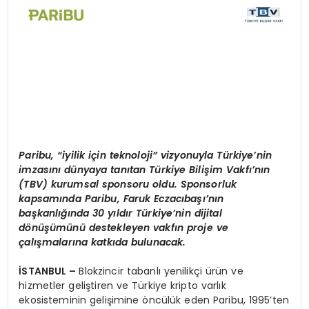
Paribu,
“
iyilik için teknoloji” vizyonuyla Türkiye’nin
imzasını dünyaya tanıtan Türkiye Bilişim Vakfı’nın
(TBV) kurumsal sponsoru oldu. Sponsorluk
kapsamında Paribu, Faruk Eczacıbaşı’nın
başkanlığında 30 yıldı
r T
ürkiye’nin dijital
d
ö
nüşümünü destekleyen vakfın proje ve
çalışmalarına katkıda bulunacak.
İSTANBUL –
Blokzincir tabanlı yenilikçi ürün ve
hizmetler geliştiren ve Türkiye kripto varlık
ekosisteminin gelişimine öncülük eden Paribu, 1995’ten