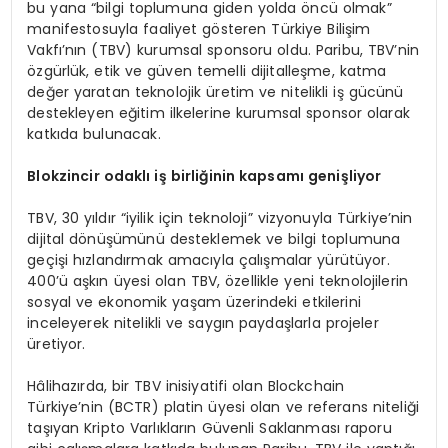
bu yana “bilgi toplumuna giden yolda öncü olmak”
manifestosuyla faaliyet gösteren Türkiye Bilişim
Vakfı’nın (TBV) kurumsal sponsoru oldu. Paribu, TBV’nin
özgürlük, etik ve güven temelli dijitalleşme, katma
değer yaratan teknolojik üretim ve nitelikli iş gücünü
destekleyen eğitim ilkelerine kurumsal sponsor olarak
katkıda bulunacak.
Blokzincir odaklı iş birliğinin kapsamı genişliyor
TBV, 30 yıldır “iyilik için teknoloji” vizyonuyla Türkiye’nin
dijital dönüşümünü desteklemek ve bilgi toplumuna
geçişi hızlandırmak amacıyla çalışmalar yürütüyor.
400’ü aşkın üyesi olan TBV, özellikle yeni teknolojilerin
sosyal ve ekonomik yaşam üzerindeki etkilerini
inceleyerek nitelikli ve saygın paydaşlarla projeler
üretiyor.
Hâlihazırda, bir TBV inisiyatifi olan Blockchain
Türkiye’nin (BCTR) platin üyesi olan ve referans niteliği
taşıyan Kripto Varlıkların Güvenli Saklanması raporu