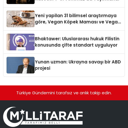
Yeni yapilan 31 bilimsel araştırmaya
göre, Vegan Köpek Maması ve Vegan
Kedi Mamasının İyi Sindirildiğini
Ortaya Koydu
Bhaktawer: Uluslararası hukuk Filistin
konusunda çifte standart uyguluyor
Yunan uzman: Ukrayna savaşı bir ABD
projesi
Türkiye Gündemini tarafsız ve anlık takip edin.