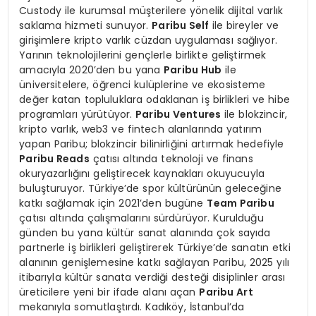
Custody ile kurumsal müşterilere yönelik dijital varlık
saklama hizmeti sunuyor.
Paribu Self
ile bireyler ve
girişimlere kripto varlık cüzdan uygulaması sağlıyor.
Yarının teknolojilerini gençlerle birlikte geliştirmek
amacıyla 2020’den bu yana
Paribu Hub
ile
üniversitelere, öğrenci kulüplerine ve ekosisteme
değer katan topluluklara odaklanan iş birlikleri ve hibe
programları yürütüyor.
Paribu Ventures
ile blokzincir,
kripto varlık, web3 ve fintech alanlarında yatırım
yapan Paribu; blokzincir bilinirliğini artırmak hedefiyle
Paribu Reads
çatısı altında teknoloji ve finans
okuryazarlığını geliştirecek kaynakları okuyucuyla
buluşturuyor. Türkiye’de spor kültürünün geleceğine
katkı sağlamak için 2021’den bugüne
Team Paribu
çatısı altında çalışmalarını sürdürüyor. Kurulduğu
günden bu yana kültür sanat alanında çok sayıda
partnerle iş birlikleri geliştirerek Türkiye’de sanatın etki
alanının genişlemesine katkı sağlayan Paribu, 2025 yılı
itibarıyla kültür sanata verdiği desteği disiplinler arası
üreticilere yeni bir ifade alanı açan
Paribu Art
mekanıyla somutlaştırdı. Kadıköy, İstanbul’da