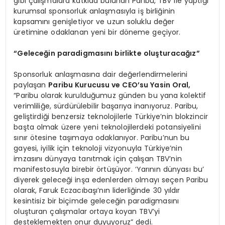
gibi çalışmalara katkıda bulunan Paribu, TBV ile yaptığı
kurumsal sponsorluk anlaşmasıyla iş birliğinin
kapsamını genişletiyor ve uzun soluklu değer
üretimine odaklanan yeni bir döneme geçiyor.
“
Geleceğ
in paradigmas
ını birlikte oluşturacağız”
Sponsorluk anlaşmasına dair değerlendirmelerini
paylaşan
Paribu Kurucusu ve CEO’su Yasin Oral,
“Paribu olarak kurulduğumuz günden bu yana kolektif
verimliliğe, sürdürülebilir başarıya inanıyoruz. Paribu,
geliştirdiği benzersiz teknolojilerle Türkiye’nin blokzincir
başta olmak üzere yeni teknolojilerdeki potansiyelini
sınır ötesine taşımaya odaklanıyor. Paribu’nun bu
gayesi, iyilik için teknoloji vizyonuyla Türkiye’nin
imzasını dünyaya tanıtmak için çalışan TBV’nin
manifestosuyla birebir örtüşüyor. ‘Yarının dünyası bu’
diyerek geleceği inşa edenlerden olmayı seçen Paribu
olarak, Faruk Eczacıbaşı’nın liderliğinde 30 yıldır
kesintisiz bir biçimde geleceğin paradigmasını
oluşturan çalışmalar ortaya koyan TBV’yi
desteklemekten onur duyuyoruz” dedi.