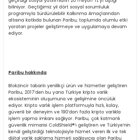
geçirdiği sosyal yatırımların 20 milyon TL’yi aştığı
biliniyor. Geçtiğimiz yıl dört sosyal sorumluluk
programıyla Sürdürülebilir Kalkınma Amaçlarından
altısına katkıda bulunan Paribu, toplumda olumlu etki
yaratan projeler geliştirmeye ve uygulamaya devam
ediyor.
Paribu hakkında
Blokzincir tabanlı yenilikçi ürün ve hizmetler geliştiren
Paribu, 2017’den bu yana Türkiye kripto varlık
ekosisteminin oluşumuna ve gelişimine öncülük
ediyor. Kripto varlık işlem platformuyla hızlı, kolay,
güvenli bir deneyim ve 190’dan fazla kripto varlıkla
işlem yapma imkanı sağlıyor. Paribu, çok katmanlı
güvenlik mimarisi ColdShield®’ı geliştiren ve Türkiye’nin
kendi geliştirdiği teknolojisiyle hizmet veren ilk ve tek
dijital varlık saklama hizmeti sağlayıcısı olan Paribu