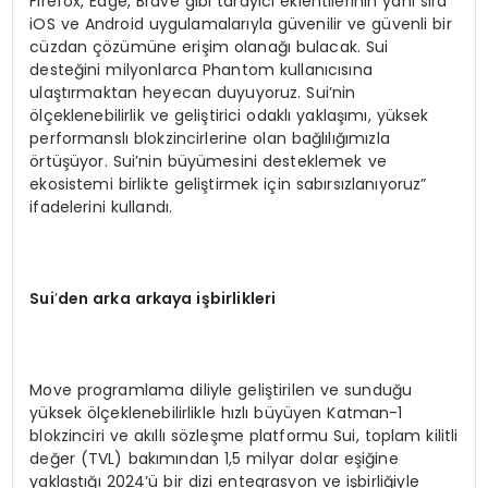
Firefox, Edge, Brave gibi tarayıcı eklentilerinin yanı sıra
iOS ve Android uygulamalarıyla güvenilir ve güvenli bir
cüzdan çözümüne erişim olanağı bulacak. Sui
desteğini milyonlarca Phantom kullanıcısına
ulaştırmaktan heyecan duyuyoruz. Sui’nin
ölçeklenebilirlik ve geliştirici odaklı yaklaşımı, yüksek
performanslı blokzincirlerine olan bağlılığımızla
örtüşüyor. Sui’nin büyümesini desteklemek ve
ekosistemi birlikte geliştirmek için sabırsızlanıyoruz”
ifadelerini kullandı.
Sui
’
den arka arkaya işbirlikleri
Move programlama diliyle geliştirilen ve sunduğu
yüksek ölçeklenebilirlikle hızlı büyüyen Katman-1
blokzinciri ve akıllı sözleşme platformu Sui, toplam kilitli
değer (TVL) bakımından 1,5 milyar dolar eşiğine
yaklaştığı 2024’ü bir dizi entegrasyon ve işbirliğiyle