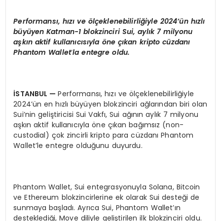
Performansı
, h
ızı
ve
ö
lçeklenebilirliğiyle 2024’ün hızlı
büyüyen Katman-1 blokzinciri Sui, aylık 7 milyonu
aşkın aktif kullanıcısıyla
ö
ne çıkan kripto cüzdanı
Phantom Wallet
’
la entegre oldu.
İSTANBUL
—
Performansı, hızı ve ölçeklenebilirliğiyle
2024’ün en hızlı büyüyen blokzinciri ağlarından biri olan
Sui’nin geliştiricisi Sui Vakfı, Sui ağının aylık 7 milyonu
aşkın aktif kullanıcıyla öne çıkan bağımsız (non-
custodial) çok zincirli kripto para cüzdanı Phantom
Wallet’le entegre olduğunu duyurdu.
Phantom Wallet, Sui entegrasyonuyla Solana, Bitcoin
ve Ethereum blokzincirlerine ek olarak Sui desteği de
sunmaya başladı. Ayrıca Sui, Phantom Wallet’ın
desteklediği, Move diliyle geliştirilen ilk blokzinciri oldu.