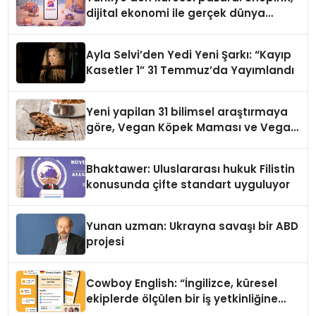
dijital ekonomi ile gerçek dünya
alışverişini bir araya getirmeyi
hedefliyor
Ayla Selvi’den Yedi Yeni Şarkı: “Kayıp
Kasetler 1” 31 Temmuz’da Yayımlandı
Yeni yapilan 31 bilimsel araştırmaya
göre, Vegan Köpek Maması ve Vegan
Kedi Mamasının İyi Sindirildiğini
Ortaya Koydu
Bhaktawer: Uluslararası hukuk Filistin
konusunda çifte standart uyguluyor
Yunan uzman: Ukrayna savaşı bir ABD
projesi
Cowboy English: “İngilizce, küresel
ekiplerde ölçülen bir iş yetkinliğine
dönüşüyor”