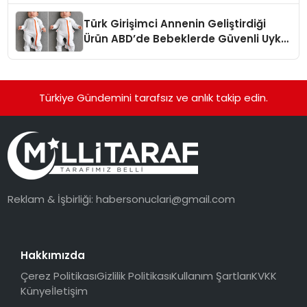
Türk Girişimci Annenin Geliştirdiği
Ürün ABD’de Bebeklerde Güvenli Uyku
Standardına Yeni Bir Bakış Açısı
Getiriyor.
Türkiye Gündemini tarafsız ve anlık takip edin.
Reklam & İşbirliği:
habersonuclari@gmail.com
Hakkımızda
Çerez Politikası
Gizlilik Politikası
Kullanım Şartları
KVKK
Künye
İletişim