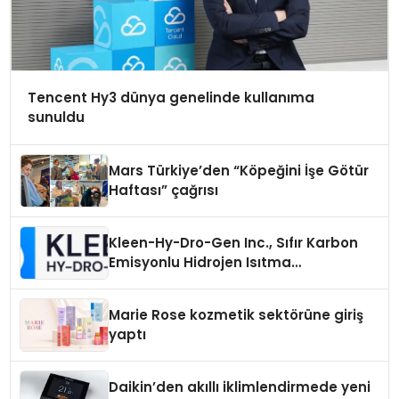
Tencent Hy3 dünya genelinde kullanıma
sunuldu
Mars Türkiye’den “Köpeğini İşe Götür
Haftası” çağrısı
Kleen-Hy-Dro-Gen Inc., Sıfır Karbon
Emisyonlu Hidrojen Isıtma
Teknolojisinde ISO ve TSSA
Düzenleyici Onaylarını Aldı
Marie Rose kozmetik sektörüne giriş
yaptı
Daikin’den akıllı iklimlendirmede yeni