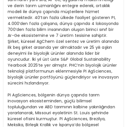
ve derin tarım uzmanlığını entegre ederek, ortaklık
modeli ile dünya çapında müşterilere hizmet
vermektedir. 40’tan fazla ülkede faaliyet gösteren PI,
4.000’den fazla çalışana, dünya çapında 4 lokasyonda
700’den fazla bilim insanından oluşan birinci sınıf bir
Ar-Ge ekosistemine ve 7 üretim tesisine sahiptir.
Şirket, küresel AgChem özel sentez ve üretim alanında
ilk beş şirket arasında yer almaktadır ve 25 yılı aşkın
deneyimi ile biyolojik ürünler alanında lider bir
oyuncudur. İki yıl üst üste S&P Global Sustainability
Yearbook 2025’te yer almıştır. PHC’nin biyolojik ürünler
teknoloji platformunun eklenmesiyle PI AgSciences,
biyolojik ürünler portföyünü güçlendiriyor ve inovasyon
sürecini hızlandırıyor.
PI AgSciences, bölgenin dünya çapında tarım
inovasyon ekosisteminden, güçlü bilimsel
topluluğundan ve ABD tarımının kalbine yakınlığından
yararlanarak, Missouri eyaletinin St. Louis şehrinde
küresel ofisini kurmuştur. PI AgSciences, Brezilya,
Meksika, Birleşik Krallık ve İspanya’da bölgesel