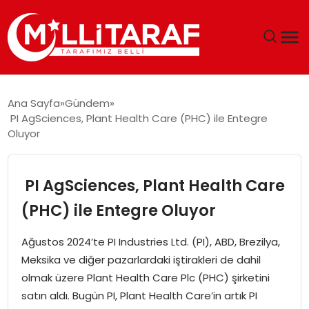
GÜNDEM
Ana Sayfa
Gündem
PI AgSciences, Plant Health Care (PHC) ile Entegre
ÖZEL SAYFALAR
Oluyor
TEKNOLOJI
PI AgSciences, Plant Health Care
EKONOMI
(PHC) ile Entegre Oluyor
SPOR
Ağustos 2024’te PI Industries Ltd. (PI), ABD, Brezilya,
Meksika ve diğer pazarlardaki iştirakleri de dahil
SIYASET
olmak üzere Plant Health Care Plc (PHC) şirketini
satın aldı. Bugün PI, Plant Health Care’in artık PI
MAGAZIN