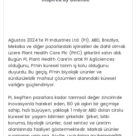
Ağustos 2024’te PI Industries Ltd. (PI), ABD, Brezilya,
Meksika ve diğer pazarlardaki iştirakleri de dahil olmak
üzere Plant Health Care Plc (PHC) şirketini satın aldı.
Bugün PI, Plant Health Care’in artık PI AgSciences
olduğunu, PI’nin küresel tarım iş kolu olduğunu
duyurdu. Bu geçiş, PI’nin biyolojik ürünler ve
sürdürülebilir mahsul çözümleri alanındaki küresel
varlığını güçlendiriyor.
PI, keşiften pazarlara kadar tarımsal değer zincirinde
inovasyonla hareket eden, 80 yılı aşkın bir geçmişe
sahip, hızlı büyüyen, yaklaşık 1 milyar ABD doları cirolu
küresel bir yaşam bilimleri şirketidir. Şirket, bitki
koruma, biyolojik ürünler, özel sentez ve üretim
alanlarında faaliyet göstermektedir. Markalı ürünler
sunmanın yanı sıra, Ar-Ge, uygulama mükemmelliği