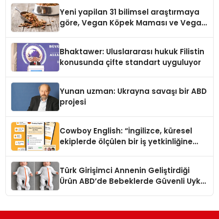
Yeni yapilan 31 bilimsel araştırmaya
göre, Vegan Köpek Maması ve Vegan
Kedi Mamasının İyi Sindirildiğini
Ortaya Koydu
Bhaktawer: Uluslararası hukuk Filistin
konusunda çifte standart uyguluyor
Yunan uzman: Ukrayna savaşı bir ABD
projesi
Cowboy English: “İngilizce, küresel
ekiplerde ölçülen bir iş yetkinliğine
dönüşüyor”
Türk Girişimci Annenin Geliştirdiği
Ürün ABD’de Bebeklerde Güvenli Uyku
Standardına Yeni Bir Bakış Açısı
Getiriyor.