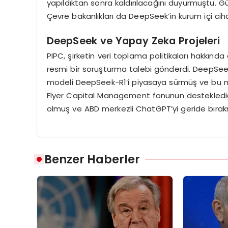
yapıldıktan sonra kaldırılacağını duyurmuştu. Gü
Çevre bakanlıkları da DeepSeek’in kurum içi ciha
DeepSeek ve Yapay Zeka Projeleri
PIPC, şirketin veri toplama politikaları hakkınd
resmi bir soruşturma talebi gönderdi. DeepSeek,
modeli DeepSeek-R1’i piyasaya sürmüş ve bu mo
Flyer Capital Management fonunun desteklediğ
olmuş ve ABD merkezli ChatGPT’yi geride bırakm
Benzer Haberler