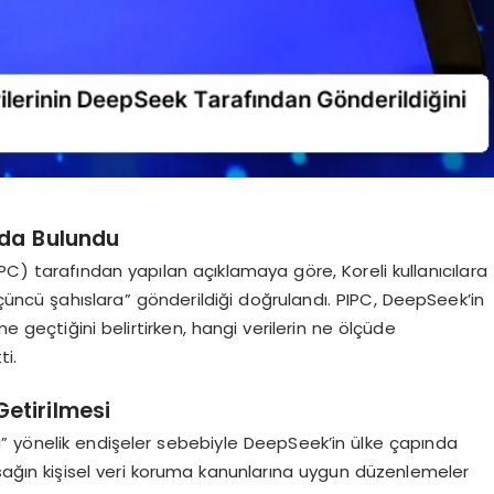
rda Bulundu
PC) tarafından yapılan açıklamaya göre, Koreli kullanıcılara
üçüncü şahıslara” gönderildiği doğrulandı. PIPC, DeepSeek’in
me geçtiğini belirtirken, hangi verilerin ne ölçüde
ti.
etirilmesi
” yönelik endişeler sebebiyle DeepSeek’in ülke çapında
asağın kişisel veri koruma kanunlarına uygun düzenlemeler