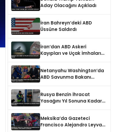
Aday Olacağını Açıkladı
İran Bahreyn’deki ABD
Üssüne Saldırdı
İran’dan ABD Askeri
Kayıpları ve Uçak İmhaları
İddiası
Netanyahu Washington’da
ABD Savunma Bakanı
Hegseth ile Görüştü
Rusya Benzin İhracat
Yasağını Yıl Sonuna Kadar
Uzatıyor
Meksika’da Gazeteci
Francisco Alejandro Leyva
Restoranda Vurularak