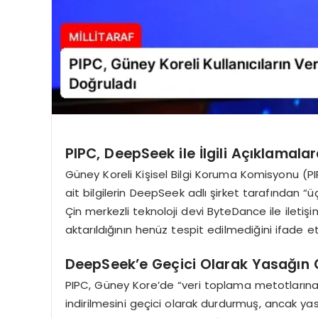
PIPC, DeepSeek ile İlgili Açıklamala
Güney Koreli Kişisel Bilgi Koruma Komisyonu (PI
ait bilgilerin DeepSeek adlı şirket tarafından “
Çin merkezli teknoloji devi ByteDance ile iletişi
aktarıldığının henüz tespit edilmediğini ifade et
DeepSeek’e Geçici Olarak Yasağın G
PIPC, Güney Kore’de “veri toplama metotlarına
indirilmesini geçici olarak durdurmuş, ancak y