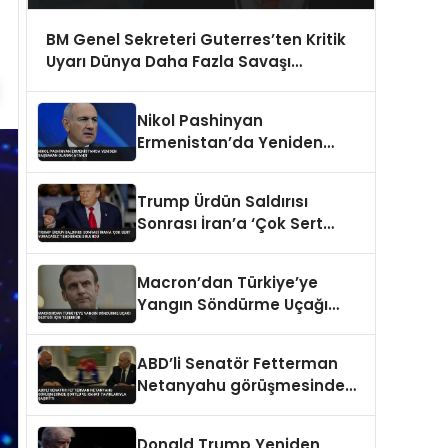
BM Genel Sekreteri Guterres’ten Kritik
Uyarı Dünya Daha Fazla Savaşı
Kaldıramaz
Nikol Pashinyan
Ermenistan’da Yeniden
Başbakan Olarak Atandı
Trump Ürdün Saldırısı
Sonrası İran’a ‘Çok Sert
Vuracağız’ Tehdidinde
Bulundu
Macron’dan Türkiye’ye
Yangın Söndürme Uçağı
Desteği İçin Teşekkür
ABD’li Senatör Fetterman
Netanyahu görüşmesinde
şortlu ve rahat tavırlarıyla
şaşırttı
Donald Trump Yeniden