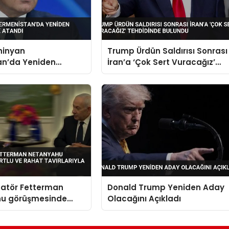
hinyan
Trump Ürdün Saldırısı Sonrası
an’da Yeniden
İran’a ‘Çok Sert Vuracağız’
 Olarak Atandı
Tehdidinde Bulundu
natör Fetterman
Donald Trump Yeniden Aday
u görüşmesinde
Olacağını Açıkladı
rahat tavırlarıyla