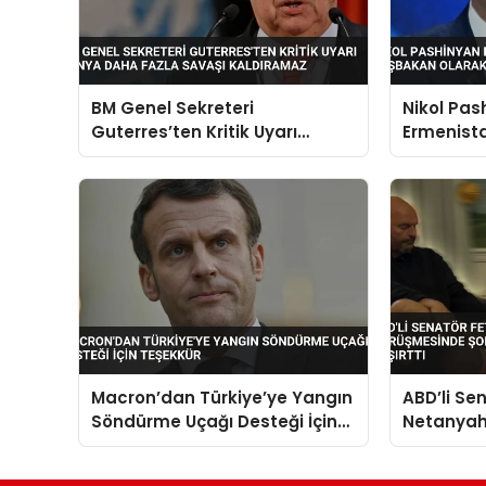
BM Genel Sekreteri
Nikol Pas
Guterres’ten Kritik Uyarı
Ermenist
Dünya Daha Fazla Savaşı
Başbakan
Kaldıramaz
Macron’dan Türkiye’ye Yangın
ABD’li Se
Söndürme Uçağı Desteği İçin
Netanyah
Teşekkür
şortlu ve 
şaşırttı