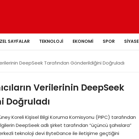
ZEL SAYFALAR
TEKNOLOJI
EKONOMI
SPOR
SIYASE
 Verilerinin DeepSeek Tarafından Gönderildiğini Doğruladı
ıcıların Verilerinin DeepSeek
i Doğruladı
Güney Koreli Kişisel Bilgi Koruma Komisyonu (PIPC) tarafından
bilgilerin DeepSeek adlı şirket tarafından “üçüncü şahıslara”
kezli teknoloji devi ByteDance ile iletişime geçtiğini