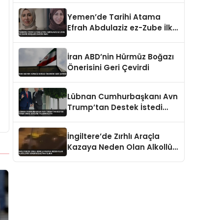
Öldürüldü
Yemen’de Tarihi Atama
Efrah Abdulaziz ez-Zube İlk
Kadın Dışişleri Bakanı Oldu
İran ABD’nin Hürmüz Boğazı
Önerisini Geri Çevirdi
Lübnan Cumhurbaşkanı Avn
Trump’tan Destek İstedi
İsrail Çekilme Talebini İletti
İngiltere’de Zırhlı Araçla
Kazaya Neden Olan Alkollü
İki Asker Gözaltına Alındı