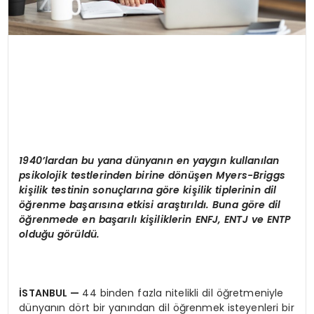
1940
’
lardan bu yana d
ü
nyan
ı
n en yayg
ı
n kullan
ı
lan
psikolojik testlerinden birine d
ö
n
üşen Myers-Briggs
kiş
ilik testinin sonu
ç
lar
ı
na g
ö
re ki
ş
ilik tiplerinin dil
öğ
renme ba
ş
ar
ı
s
ı
na etkisi ara
ş
t
ı
r
ı
ld
ı
. Buna g
ö
re dil
öğ
renmede en ba
ş
ar
ı
l
ı
ki
ş
iliklerin ENFJ, ENTJ ve ENTP
oldu
ğ
u g
ö
r
ü
ld
ü
.
İ
STANBUL
—
44 binden fazla nitelikli dil öğretmeniyle
dünyanın dört bir yanından dil öğrenmek isteyenleri bir