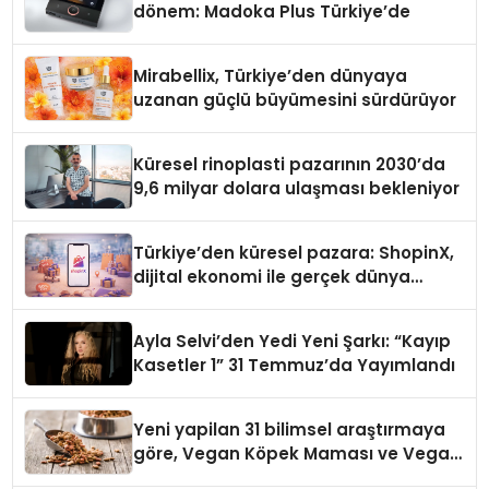
dönem: Madoka Plus Türkiye’de
Mirabellix, Türkiye’den dünyaya
uzanan güçlü büyümesini sürdürüyor
Küresel rinoplasti pazarının 2030’da
9,6 milyar dolara ulaşması bekleniyor
Türkiye’den küresel pazara: ShopinX,
dijital ekonomi ile gerçek dünya
alışverişini bir araya getirmeyi
hedefliyor
Ayla Selvi’den Yedi Yeni Şarkı: “Kayıp
Kasetler 1” 31 Temmuz’da Yayımlandı
Yeni yapilan 31 bilimsel araştırmaya
göre, Vegan Köpek Maması ve Vegan
Kedi Mamasının İyi Sindirildiğini