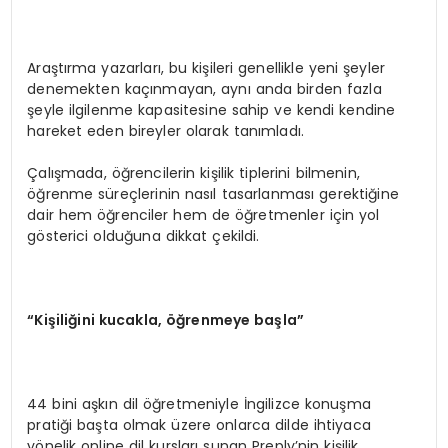
Araştırma yazarları, bu kişileri genellikle yeni şeyler
denemekten kaçınmayan, aynı anda birden fazla
şeyle ilgilenme kapasitesine sahip ve kendi kendine
hareket eden bireyler olarak tanımladı.
Çalışmada, öğrencilerin kişilik tiplerini bilmenin,
öğrenme süreçlerinin nasıl tasarlanması gerektiğine
dair hem öğrenciler hem de öğretmenler için yol
gösterici olduğuna dikkat çekildi.
“
Ki
ş
ili
ğ
ini kucakla,
öğ
renmeye ba
ş
la
”
44 bini aşkın dil öğretmeniyle İngilizce konuşma
pratiği başta olmak üzere onlarca dilde ihtiyaca
yönelik online dil kursları sunan Preply’nin kişilik