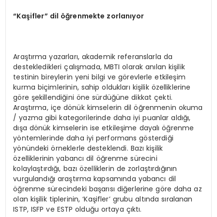
“
Ka
ş
ifler
”
dil
öğ
renmekte zorlan
ı
yor
Araştırma yazarları, akademik referanslarla da
destekledikleri çalışmada, MBTI olarak anılan kişilik
testinin bireylerin yeni bilgi ve görevlerle etkileşim
kurma biçimlerinin, sahip oldukları kişilik özelliklerine
göre şekillendiğini öne sürdüğüne dikkat çekti.
Araştırma, içe dönük kimselerin dil öğrenmenin okuma
/ yazma gibi kategorilerinde daha iyi puanlar aldığı,
dışa dönük kimselerin ise etkileşime dayalı öğrenme
yöntemlerinde daha iyi performans gösterdiği
yönündeki örneklerle desteklendi. Bazı kişilik
özelliklerinin yabancı dil öğrenme sürecini
kolaylaştırdığı, bazı özelliklerin de zorlaştırdığının
vurgulandığı araştırma kapsamında yabancı dil
öğrenme sürecindeki başarısı diğerlerine göre daha az
olan kişilik tiplerinin, ‘Kaşifler’ grubu altında sıralanan
ISTP, ISFP ve ESTP olduğu ortaya çıktı.