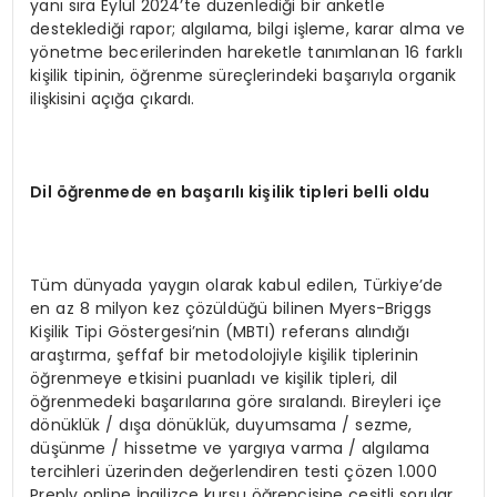
yanı sıra Eylül 2024’te düzenlediği bir anketle
desteklediği rapor; algılama, bilgi işleme, karar alma ve
yönetme becerilerinden hareketle tanımlanan 16 farklı
kişilik tipinin, öğrenme süreçlerindeki başarıyla organik
ilişkisini açığa çıkardı.
Dil
öğ
renmede en ba
ş
ar
ı
l
ı
ki
ş
ilik tipleri belli oldu
Tüm dünyada yaygın olarak kabul edilen, Türkiye’de
en az 8 milyon kez çözüldüğü bilinen Myers-Briggs
Kişilik Tipi Göstergesi’nin (MBTI) referans alındığı
araştırma, şeffaf bir metodolojiyle kişilik tiplerinin
öğrenmeye etkisini puanladı ve kişilik tipleri, dil
öğrenmedeki başarılarına göre sıralandı. Bireyleri içe
dönüklük / dışa dönüklük, duyumsama / sezme,
düşünme / hissetme ve yargıya varma / algılama
tercihleri üzerinden değerlendiren testi çözen 1.000
Preply online İngilizce kursu öğrencisine çeşitli sorular