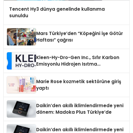
Tencent Hy3 dünya genelinde kullanıma
sunuldu
Mars Türkiye’den “Köpeğini İşe Götür
Haftası” çağrısı
Kleen-Hy-Dro-Gen Inc., Sıfır Karbon
Emisyonlu Hidrojen Isıtma
Teknolojisinde ISO ve TSSA
Düzenleyici Onaylarını Aldı
Marie Rose kozmetik sektörüne giriş
yaptı
Daikin’den akıllı iklimlendirmede yeni
dönem: Madoka Plus Türkiye’de
Daikin’den akıllı iklimlendirmede yeni