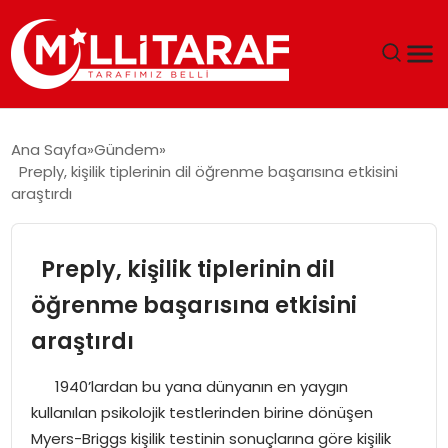
GÜNDEM
Ana Sayfa
Gündem
Preply, kişilik tiplerinin dil öğrenme başarısına etkisini
ÖZEL SAYFALAR
araştırdı
TEKNOLOJI
Preply, kişilik tiplerinin dil
EKONOMI
öğrenme başarısına etkisini
araştırdı
SPOR
1940’lardan bu yana dünyanın en yaygın
SIYASET
kullanılan psikolojik testlerinden birine dönüşen
Myers-Briggs kişilik testinin sonuçlarına göre kişilik
MAGAZIN