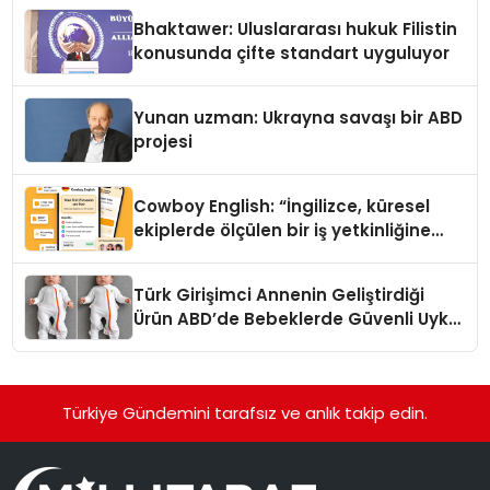
Ortaya Koydu
Bhaktawer: Uluslararası hukuk Filistin
konusunda çifte standart uyguluyor
Yunan uzman: Ukrayna savaşı bir ABD
projesi
Cowboy English: “İngilizce, küresel
ekiplerde ölçülen bir iş yetkinliğine
dönüşüyor”
Türk Girişimci Annenin Geliştirdiği
Ürün ABD’de Bebeklerde Güvenli Uyku
Standardına Yeni Bir Bakış Açısı
Getiriyor.
Türkiye Gündemini tarafsız ve anlık takip edin.