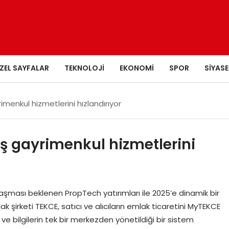
ZEL SAYFALAR
TEKNOLOJI
EKONOMI
SPOR
SIYASE
rimenkul hizmetlerini hızlandırıyor
miş gayrimenkul hizmetlerini
aşması beklenen PropTech yatırımları ile 2025’e dinamik bir
 şirketi TEKCE, satıcı ve alıcıların emlak ticaretini MyTEKCE
i ve bilgilerin tek bir merkezden yönetildiği bir sistem