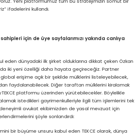
ıyoruz. Yeni platformumuz tüm bu stratejimizin somut bir
z” ifadelerini kullandı.
ahipleri için de üye sayfalarımızı yakında canlıya
l eden dünyadaki ilk şirket olduklarına dikkat çeken Özkan
iki yeni özelliği daha hayata geçireceğiz. Partner
lobal erişime açık bir şekilde mülklerini listeleyebilecek,
zdan faydalanabilecek. Diğer taraftan mülklerini kiralamak
MyTEKCE platformu üzerinden yürütebilecekler. Böylelikle
alamak istedikleri gayrimenkulleriyle ilgili tüm işlemlerini tek
deneyimli avukat ekibimizden de yasal mevzuat için
rlendirmelerini şöyle sonlandırdı:
yimini bir büyüme unsuru kabul eden TEKCE olarak, dünya