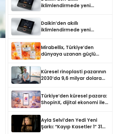
iklimlendirmede yeni
dönem: Madoka Plus
Türkiye’de
Daikin’den akıllı
iklimlendirmede yeni
dönem: Madoka Plus
Türkiye’de
Mirabellix, Türkiye’den
dünyaya uzanan güçlü
büyümesini sürdürüyor
Küresel rinoplasti pazarının
2030’da 9,6 milyar dolara
ulaşması bekleniyor
Türkiye’den küresel pazara:
ShopinX, dijital ekonomi ile
gerçek dünya alışverişini bir
araya getirmeyi hedefliyor
Ayla Selvi’den Yedi Yeni
Şarkı: “Kayıp Kasetler 1” 31
Temmuz’da Yayımlandı