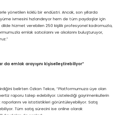
rle yönetilen köklü bir endüstri. Ancak, son yıllarda
üyüme ivmesini hızlandırıyor hem de tüm paydaşlar için
la dilde hizmet verebilen 250 kişilik profesyonel kadromuzla,
mumuzla emlak satıcılarını ve alıcılarını buluşturuyor,
ruz.”
lar da emlak arayışını kişiselleştirebiliyor”
tirdiğini belirten Özkan Tekce, “Platformumuza üye olan
pertiz raporu talep edebiliyor. Listelediği gayrimenkullerin
porlarını ve istatistikleri görüntüleyebiliyor. Satış
liyor. Tüm satış sürecini ise online olarak