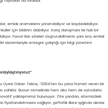
i faydaları da sıraladı.
ar, emlak aramalarını yönetebiliyor ve kaydedebiliyor.
ler için bildirim alabiliyor. Satış danışmanı ile hızlı bir
iliyor. Favori ilan siteleri oluşturabilmenin yanı sıra, emlak
RM sistemleriyle entegre çalıştığı için bilgi yönetimi
olaylaştırıyoruz”
 Üyesi Özkan Tekce, “2004’ten bu yana hizmet veren bir
ye sahibiz. Bunun temelinde hem alıcı hem de satıcılarla
inovatif yaklaşımımız bulunuyor. Öte yandan, sitemizdeki
fiyatlandırılmasını sağlıyor, şeffaflık ilkesi ışığında alıcılar