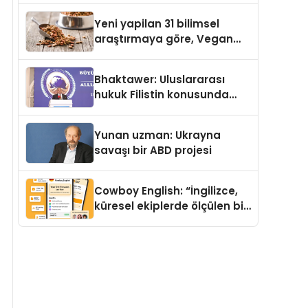
Yeni yapilan 31 bilimsel
araştırmaya göre, Vegan
Köpek Maması ve Vegan
Kedi Mamasının İyi
Bhaktawer: Uluslararası
Sindirildiğini Ortaya Koydu
hukuk Filistin konusunda
çifte standart uyguluyor
Yunan uzman: Ukrayna
savaşı bir ABD projesi
Cowboy English: “İngilizce,
küresel ekiplerde ölçülen bir
iş yetkinliğine dönüşüyor”