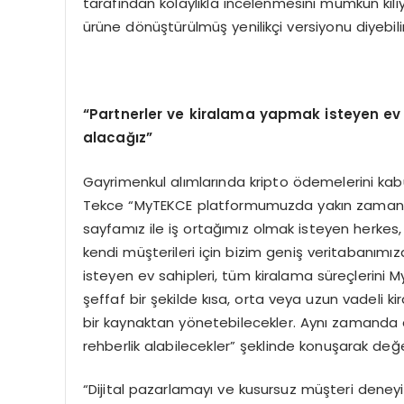
tarafından kolaylıkla incelenmesini mümkün kıl
ürüne dönüştürülmüş yenilikçi versiyonu diyebiliri
“Partnerler ve kiralama yapmak isteyen ev s
alacağız”
Gayrimenkul alımlarında kripto ödemelerini kabu
Tekce “MyTEKCE platformumuzda yakın zamanda 
sayfamız ile iş ortağımız olmak isteyen herkes, g
kendi müşterileri için bizim geniş veritabanımı
isteyen ev sahipleri, tüm kiralama süreçlerini 
şeffaf bir şekilde kısa, orta veya uzun vadeli kir
bir kaynaktan yönetebilecekler. Aynı zamanda 
rehberlik alabilecekler” şeklinde konuşarak değe
“Dijital pazarlamayı ve kusursuz müşteri dene