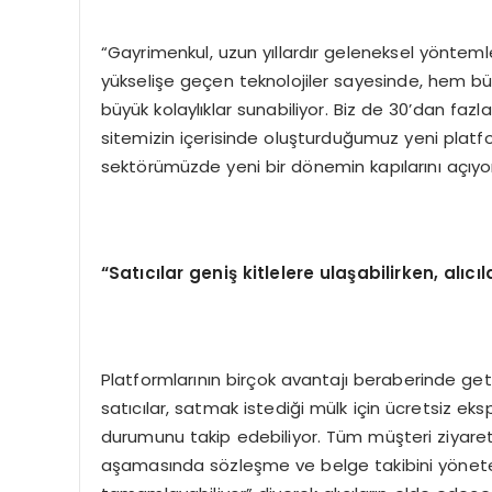
“Gayrimenkul, uzun yıllardır geleneksel yöntemle
yükselişe geçen teknolojiler sayesinde, hem b
büyük kolaylıklar sunabiliyor. Biz de 30’dan faz
sitemizin içerisinde oluşturduğumuz yeni platfor
sektörümüzde yeni bir dönemin kapılarını açıyo
“Satıcılar geniş kitlelere ulaşabilirken, alıcı
Platformlarının birçok avantajı beraberinde ge
satıcılar, satmak istediği mülk için ücretsiz eks
durumunu takip edebiliyor. Tüm müşteri ziyaret ra
aşamasında sözleşme ve belge takibini yönetebi