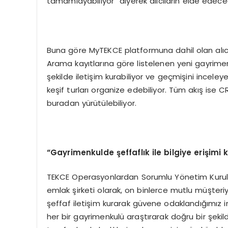
tamamlayabiliyor” diyerek alıcıların elde edeceğ
Buna göre MyTEKCE platformuna dahil olan alıcıl
Arama kayıtlarına göre listelenen yeni gayrimenkul
şekilde iletişim kurabiliyor ve geçmişini inceleyeb
keşif turları organize edebiliyor. Tüm akış ise C
buradan yürütülebiliyor.
“Gayrimenkulde şeffaflık ile bilgiye erişimi k
TEKCE Operasyonlardan Sorumlu Yönetim Kurulu
emlak şirketi olarak, on binlerce mutlu müşteri
şeffaf iletişim kurarak güvene odaklandığımız 
her bir gayrimenkulü araştırarak doğru bir şekilde 