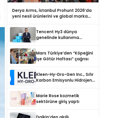
Derya Arms, İstanbul Prohunt 2026’da
yeni nesil ürünlerini ve global marka
vizyonunu sergiledi
Tencent Hy3 dünya
genelinde kullanıma
sunuldu
Mars Türkiye’den “Köpeğini
İşe Götür Haftası” çağrısı
Kleen-Hy-Dro-Gen Inc., Sıfır
Karbon Emisyonlu Hidrojen
Isıtma Teknolojisinde ISO ve
TSSA Düzenleyici Onaylarını
Marie Rose kozmetik
Aldı
sektörüne giriş yaptı
Daikin’den akıllı