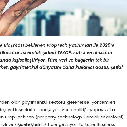
e ulaşması beklenen PropTech yatırımları ile 2025’e
uslararası emlak şirketi TEKCE, satıcı ve alıcıların
da kişiselleştiriyor. Tüm veri ve bilgilerin tek bir
rket, gayrimenkul dünyasını daha kullanıcı dostu, şeffaf
inden olan gayrimenkul sektörü, geleneksel yöntemleri
kçi yaklaşımlarla dönüşüyor. Veri analitiği, yapay zeka,
 olan PropTech’ten (property technology | emlak teknolojisi)
lı ve kişiselleştirilmiş hale getiriyor. Fortune Business