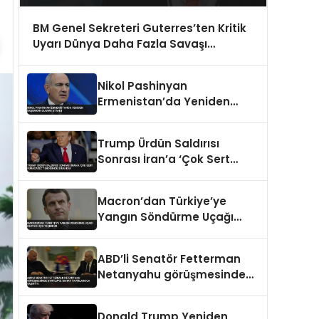
BM Genel Sekreteri Guterres’ten Kritik
Uyarı Dünya Daha Fazla Savaşı
Kaldıramaz
Nikol Pashinyan
Ermenistan’da Yeniden
Başbakan Olarak Atandı
Trump Ürdün Saldırısı
Sonrası İran’a ‘Çok Sert
Vuracağız’ Tehdidinde
Bulundu
Macron’dan Türkiye’ye
Yangın Söndürme Uçağı
Desteği İçin Teşekkür
ABD’li Senatör Fetterman
Netanyahu görüşmesinde
şortlu ve rahat tavırlarıyla
şaşırttı
Donald Trump Yeniden