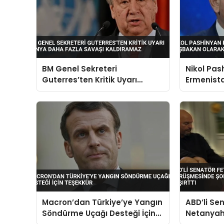
BM Genel Sekreteri
Nikol Pas
Guterres’ten Kritik Uyarı
Ermenist
Dünya Daha Fazla Savaşı
Başbakan
Kaldıramaz
Macron’dan Türkiye’ye Yangın
ABD’li Se
Söndürme Uçağı Desteği İçin
Netanyah