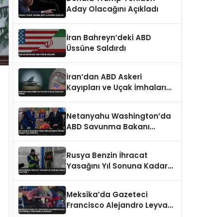
Aday Olacağını Açıkladı
İran Bahreyn’deki ABD
Üssüne Saldırdı
İran’dan ABD Askeri
Kayıpları ve Uçak İmhaları
İddiası
Netanyahu Washington’da
ABD Savunma Bakanı
Hegseth ile Görüştü
Rusya Benzin İhracat
Yasağını Yıl Sonuna Kadar
Uzatıyor
Meksika’da Gazeteci
Francisco Alejandro Leyva
Restoranda Vurularak