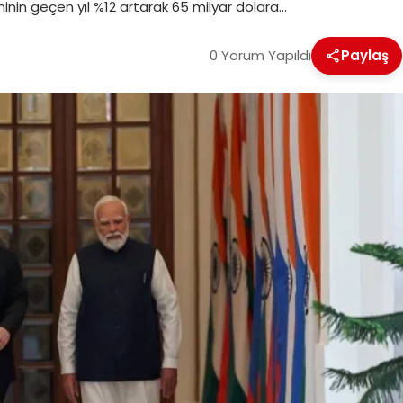
minin geçen yıl %12 artarak 65 milyar dolara…
0 Yorum Yapıldı
Paylaş