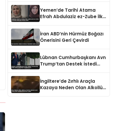
Öldürüldü
Yemen’de Tarihi Atama
Efrah Abdulaziz ez-Zube İlk
Kadın Dışişleri Bakanı Oldu
İran ABD’nin Hürmüz Boğazı
Önerisini Geri Çevirdi
Lübnan Cumhurbaşkanı Avn
Trump’tan Destek İstedi
İsrail Çekilme Talebini İletti
İngiltere’de Zırhlı Araçla
Kazaya Neden Olan Alkollü
İki Asker Gözaltına Alındı