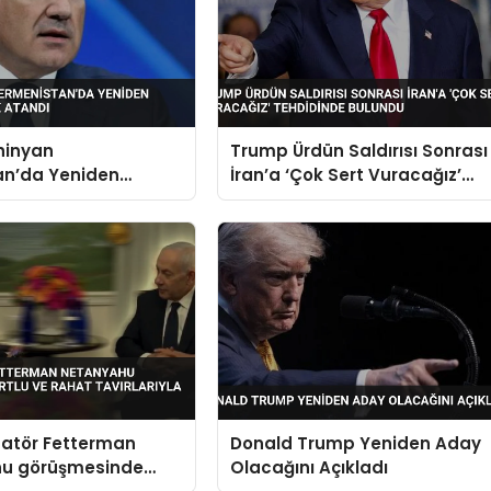
hinyan
Trump Ürdün Saldırısı Sonrası
an’da Yeniden
İran’a ‘Çok Sert Vuracağız’
 Olarak Atandı
Tehdidinde Bulundu
natör Fetterman
Donald Trump Yeniden Aday
u görüşmesinde
Olacağını Açıkladı