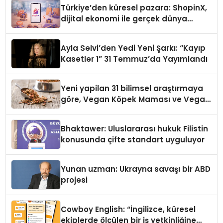
Türkiye’den küresel pazara: ShopinX,
dijital ekonomi ile gerçek dünya
alışverişini bir araya getirmeyi
hedefliyor
Ayla Selvi’den Yedi Yeni Şarkı: “Kayıp
Kasetler 1” 31 Temmuz’da Yayımlandı
Yeni yapilan 31 bilimsel araştırmaya
göre, Vegan Köpek Maması ve Vegan
Kedi Mamasının İyi Sindirildiğini
Ortaya Koydu
Bhaktawer: Uluslararası hukuk Filistin
konusunda çifte standart uyguluyor
Yunan uzman: Ukrayna savaşı bir ABD
projesi
Cowboy English: “İngilizce, küresel
ekiplerde ölçülen bir iş yetkinliğine