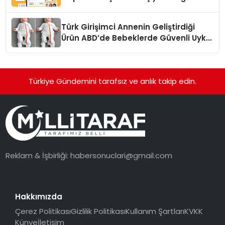
dönüşüyor”
Türk Girişimci Annenin Geliştirdiği
Ürün ABD’de Bebeklerde Güvenli Uyku
Standardına Yeni Bir Bakış Açısı
Getiriyor.
Türkiye Gündemini tarafsız ve anlık takip edin.
Reklam & İşbirliği:
habersonuclari@gmail.com
Hakkımızda
Çerez Politikası
Gizlilik Politikası
Kullanım Şartları
KVKK
Künye
İletişim