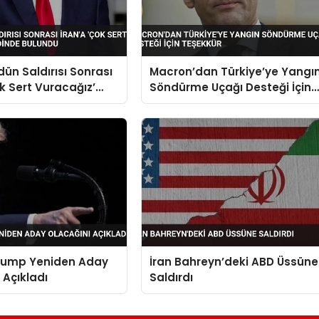
ün Saldırısı Sonrası
Macron’dan Türkiye’ye Yangı
ok Sert Vuracağız’
Söndürme Uçağı Desteği İçin
de Bulundu
Teşekkür
rump Yeniden Aday
İran Bahreyn’deki ABD Üssüne
 Açıkladı
Saldırdı