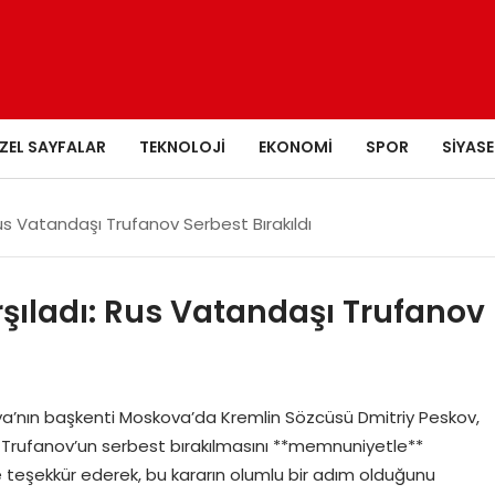
ZEL SAYFALAR
TEKNOLOJI
EKONOMI
SPOR
SIYASE
s Vatandaşı Trufanov Serbest Bırakıldı
ıladı: Rus Vatandaşı Trufanov
a’nın başkenti Moskova’da Kremlin Sözcüsü Dmitriy Peskov,
 Trufanov’un serbest bırakılmasını **memnuniyetle**
ne teşekkür ederek, bu kararın olumlu bir adım olduğunu