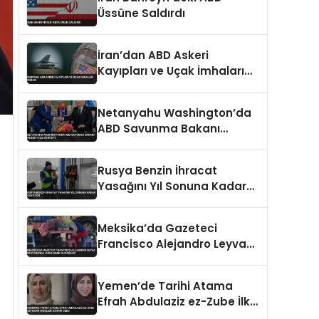
Üssüne Saldırdı
İran’dan ABD Askeri
Kayıpları ve Uçak İmhaları
İddiası
Netanyahu Washington’da
ABD Savunma Bakanı
Hegseth ile Görüştü
Rusya Benzin İhracat
Yasağını Yıl Sonuna Kadar
Uzatıyor
Meksika’da Gazeteci
Francisco Alejandro Leyva
Restoranda Vurularak
Öldürüldü
Yemen’de Tarihi Atama
Efrah Abdulaziz ez-Zube İlk
Kadın Dışişleri Bakanı Oldu