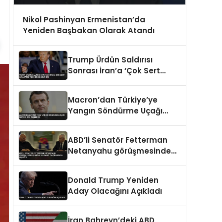
Nikol Pashinyan Ermenistan’da
Yeniden Başbakan Olarak Atandı
Trump Ürdün Saldırısı
Sonrası İran’a ‘Çok Sert
Vuracağız’ Tehdidinde
Bulundu
Macron’dan Türkiye’ye
Yangın Söndürme Uçağı
Desteği İçin Teşekkür
ABD’li Senatör Fetterman
Netanyahu görüşmesinde
şortlu ve rahat tavırlarıyla
şaşırttı
Donald Trump Yeniden
Aday Olacağını Açıkladı
İran Bahreyn’deki ABD