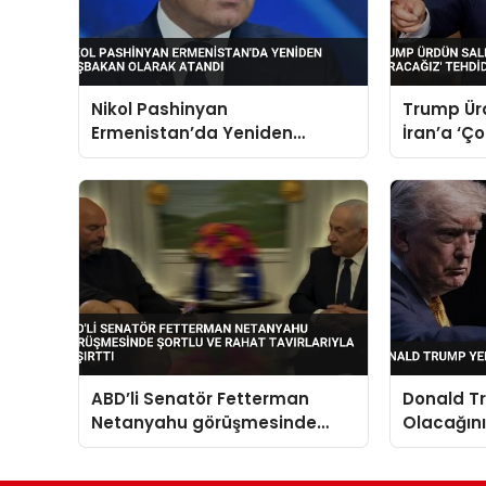
Nikol Pashinyan
Trump Ürd
Ermenistan’da Yeniden
İran’a ‘Ç
Başbakan Olarak Atandı
Tehdidin
ABD’li Senatör Fetterman
Donald T
Netanyahu görüşmesinde
Olacağını
şortlu ve rahat tavırlarıyla
şaşırttı