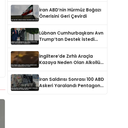
İran ABD’nin Hürmüz Boğazı
Önerisini Geri Çevirdi
Lübnan Cumhurbaşkanı Avn
Trump’tan Destek İstedi
İsrail Çekilme Talebini İletti
İngiltere’de Zırhlı Araçla
Kazaya Neden Olan Alkollü
İki Asker Gözaltına Alındı
İran Saldırısı Sonrası 100 ABD
Askeri Yaralandı Pentagon
Bilgiyi Gizledi İddiası