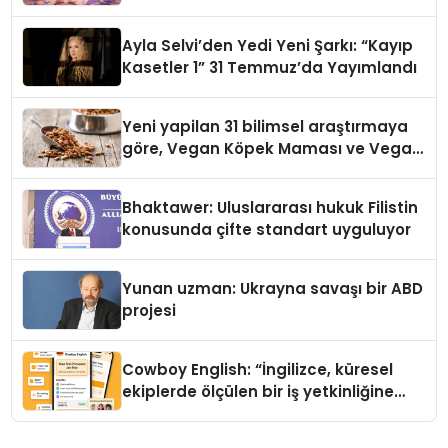
alışverişini bir araya getirmeyi
hedefliyor
Ayla Selvi’den Yedi Yeni Şarkı: “Kayıp
Kasetler 1” 31 Temmuz’da Yayımlandı
Yeni yapilan 31 bilimsel araştırmaya
göre, Vegan Köpek Maması ve Vegan
Kedi Mamasının İyi Sindirildiğini
Ortaya Koydu
Bhaktawer: Uluslararası hukuk Filistin
konusunda çifte standart uyguluyor
Yunan uzman: Ukrayna savaşı bir ABD
projesi
Cowboy English: “İngilizce, küresel
ekiplerde ölçülen bir iş yetkinliğine
dönüşüyor”