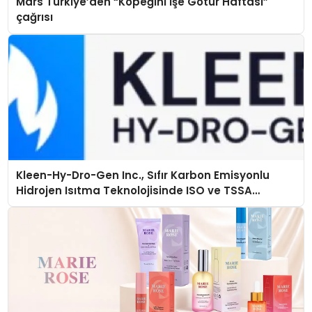
Mars Türkiye’den “Köpeğini İşe Götür Haftası”
çağrısı
Kleen-Hy-Dro-Gen Inc., Sıfır Karbon Emisyonlu
Hidrojen Isıtma Teknolojisinde ISO ve TSSA
Düzenleyici Onaylarını Aldı