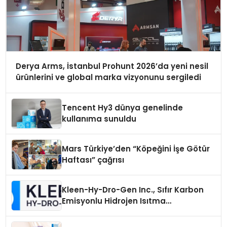
Derya Arms, İstanbul Prohunt 2026’da yeni nesil
ürünlerini ve global marka vizyonunu sergiledi
Tencent Hy3 dünya genelinde
kullanıma sunuldu
Mars Türkiye’den “Köpeğini İşe Götür
Haftası” çağrısı
Kleen-Hy-Dro-Gen Inc., Sıfır Karbon
Emisyonlu Hidrojen Isıtma
Teknolojisinde ISO ve TSSA
Düzenleyici Onaylarını Aldı