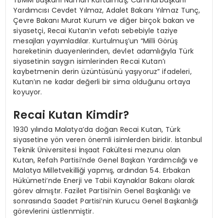
Yardımcısı Cevdet Yılmaz, Adalet Bakanı Yılmaz Tunç,
Çevre Bakanı Murat Kurum ve diğer birçok bakan ve
siyasetçi, Recai Kutan’ın vefatı sebebiyle taziye
mesajları yayımladılar. Kurtulmuş’un “Milli Görüş
hareketinin duayenlerinden, devlet adamlığıyla Türk
siyasetinin saygın isimlerinden Recai Kutan’ı
kaybetmenin derin üzüntüsünü yaşıyoruz” ifadeleri,
Kutan’ın ne kadar değerli bir sima olduğunu ortaya
koyuyor.
Recai Kutan Kimdir?
1930 yılında Malatya’da doğan Recai Kutan, Türk
siyasetine yön veren önemli isimlerden biridir. İstanbul
Teknik Üniversitesi İnşaat Fakültesi mezunu olan
Kutan, Refah Partisi’nde Genel Başkan Yardımcılığı ve
Malatya Milletvekilliği yapmış, ardından 54. Erbakan
Hükümeti’nde Enerji ve Tabii Kaynaklar Bakanı olarak
görev almıştır. Fazilet Partisi’nin Genel Başkanlığı ve
sonrasında Saadet Partisi’nin Kurucu Genel Başkanlığı
görevlerini üstlenmiştir.