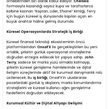
örneklerinden biri olarak kabul ediliyor.
Chelsea
formasıyla kazandığı sayısız kupa ve taraftarlarca
kalbine kazınan “Kaptan, Lider, Efsane” kimliği, Terry
için bugün küresel iş dünyasında kapıları açan en
büyük anahtar haline gelmiş durumda.
Küresel Operasyonlarda Stratejik İş Birliği
Küresel finansal teknoloji ekosisteminin öncü
platformlarından
OnsaFX
ile gerçekleştirilen bu yeni
ortaklık, şirketin günlük operasyonel stratejilerine
doğrudan entegre edilecek bir yapıya sahip.
John
Terry
, sadece bir marka yüzü olmakla kalmayıp,
şirketin küresel genişleme hamlelerinde ve dijital
iletişim süreçlerinde aktif bir kurumsal danışmanlık rolü
üstlenecek. Bu
iş birliği
, OnsaFX’in uluslararası
pazarlardaki günlük iş akışlarını, marka konumlandırma
stratejilerini ve küresel kullanıcı ağını genişletme
hedeflerini doğrudan etkileyecek.
Kurumsal Kültür ve Dijital Altyapı Gelişimi