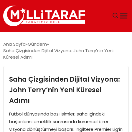
GÜNDEM
Ana Sayfa
Gündem
Saha Çizgisinden Dijital Vizyona: John Terry’nin Yeni
ÖZEL SAYFALAR
Küresel Adımı
TEKNOLOJI
Saha Çizgisinden Dijital Vizyona:
EKONOMI
John Terry’nin Yeni Küresel
Adımı
SPOR
Futbol dünyasında bazı isimler, saha içindeki
SIYASET
başarılarını emeklilik sonrasında kurumsal birer
vizyona dönüştürmeyi başarır. İngiltere Premier Lig’in
MAGAZIN