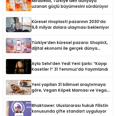
Mirabellix, Türkiye’den dünyaya
uzanan güçlü büyümesini sürdürüyor
Küresel rinoplasti pazarının 2030’da
9,6 milyar dolara ulaşması bekleniyor
Türkiye’den küresel pazara: ShopinX,
dijital ekonomi ile gerçek dünya
alışverişini bir araya getirmeyi
hedefliyor
Ayla Selvi’den Yedi Yeni Şarkı: “Kayıp
Kasetler 1” 31 Temmuz’da Yayımlandı
Yeni yapilan 31 bilimsel araştırmaya
göre, Vegan Köpek Maması ve Vegan
Kedi Mamasının İyi Sindirildiğini
Ortaya Koydu
Bhaktawer: Uluslararası hukuk Filistin
konusunda çifte standart uyguluyor