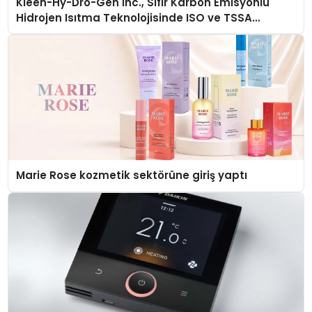
Kleen-Hy-Dro-Gen Inc., Sıfır Karbon Emisyonlu
Hidrojen Isıtma Teknolojisinde ISO ve TSSA
Düzenleyici Onaylarını Aldı
Marie Rose kozmetik sektörüne giriş yaptı