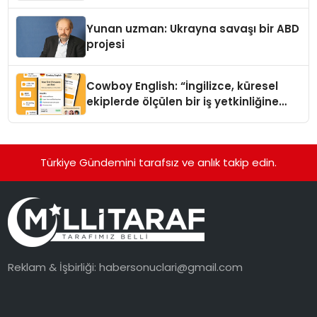
Yunan uzman: Ukrayna savaşı bir ABD
projesi
Cowboy English: “İngilizce, küresel
ekiplerde ölçülen bir iş yetkinliğine
dönüşüyor”
Türkiye Gündemini tarafsız ve anlık takip edin.
Reklam & İşbirliği:
habersonuclari@gmail.com