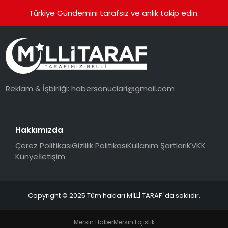
Türkiye Gündemini tarafsız ve anlık takip edin.
Reklam & İşbirliği:
habersonuclari@gmail.com
Hakkımızda
Çerez Politikası
Gizlilik Politikası
Kullanım Şartları
KVKK
Künye
İletişim
Copyright © 2025 Tüm hakları MİLLİ TARAF 'da saklıdır.
Mersin Haber
Mersin Lojistik