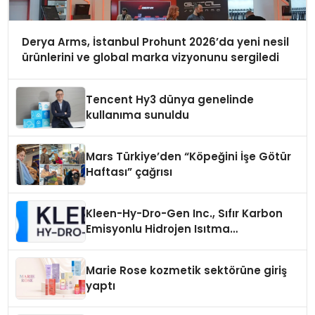
Derya Arms, İstanbul Prohunt 2026’da yeni nesil
ürünlerini ve global marka vizyonunu sergiledi
Tencent Hy3 dünya genelinde
kullanıma sunuldu
Mars Türkiye’den “Köpeğini İşe Götür
Haftası” çağrısı
Kleen-Hy-Dro-Gen Inc., Sıfır Karbon
Emisyonlu Hidrojen Isıtma
Teknolojisinde ISO ve TSSA
Düzenleyici Onaylarını Aldı
Marie Rose kozmetik sektörüne giriş
yaptı