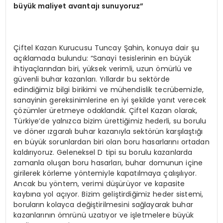
büyük maliyet avantajı sunuyoruz”
Çiftel Kazan Kurucusu Tuncay Şahin, konuya dair şu
açıklamada bulundu: “Sanayi tesislerinin en büyük
ihtiyaçlarından biri, yüksek verimli, uzun ömürlü ve
güvenli buhar kazanları. Yıllardır bu sektörde
edindiğimiz bilgi birikimi ve mühendislik tecrübemizle,
sanayinin gereksinimlerine en iyi şekilde yanıt verecek
çözümler üretmeye odaklandık. Çiftel Kazan olarak,
Türkiye’de yalnızca bizim ürettiğimiz hederli, su borulu
ve döner ızgaralı buhar kazanıyla sektörün karşılaştığı
en büyük sorunlardan biri olan boru hasarlarını ortadan
kaldırıyoruz. Geleneksel D tipi su borulu kazanlarda
zamanla oluşan boru hasarları, buhar domunun içine
girilerek körleme yöntemiyle kapatılmaya çalışılıyor.
Ancak bu yöntem, verimi düşürüyor ve kapasite
kaybına yol açıyor. Bizim geliştirdiğimiz heder sistemi,
boruların kolayca değiştirilmesini sağlayarak buhar
kazanlarının ömrünü uzatıyor ve işletmelere büyük