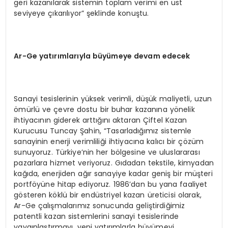
geri kazanılarak sistemin toplam verimi en üst
seviyeye çıkarılıyor” şeklinde konuştu.
Ar-Ge yatırımlarıyla büyümeye devam edecek
Sanayi tesislerinin yüksek verimli, düşük maliyetli, uzun
ömürlü ve çevre dostu bir buhar kazanına yönelik
ihtiyacının giderek arttığını aktaran Çiftel Kazan
Kurucusu Tuncay Şahin, “Tasarladığımız sistemle
sanayinin enerji verimliliği ihtiyacına kalıcı bir çözüm
sunuyoruz. Türkiye’nin her bölgesine ve uluslararası
pazarlara hizmet veriyoruz. Gıdadan tekstile, kimyadan
kağıda, enerjiden ağır sanayiye kadar geniş bir müşteri
portföyüne hitap ediyoruz. 1986’dan bu yana faaliyet
gösteren köklü bir endüstriyel kazan üreticisi olarak,
Ar-Ge çalışmalarımız sonucunda geliştirdiğimiz
patentli kazan sistemlerini sanayi tesislerinde
yaygınlaştırmayı, yeni yatırımlarla büyümeyi