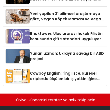
Yeni yapilan 31 bilimsel araştırmaya
göre, Vegan Köpek Maması ve Vegan
Kedi Mamasının İyi Sindirildiğini
Ortaya Koydu
Bhaktawer: Uluslararası hukuk Filistin
konusunda çifte standart uyguluyor
Yunan uzman: Ukrayna savaşı bir ABD
projesi
Cowboy English: “İngilizce, küresel
ekiplerde ölçülen bir iş yetkinliğine
dönüşüyor”
Türkiye Gündemini tarafsız ve anlık takip edin.