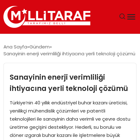
GÜNDEM
Ana Sayfa
Gündem
Sanayinin enerji verimliliği ihtiyacına yerli teknoloji çözümü
ÖZEL SAYFALAR
TEKNOLOJI
Sanayinin enerji verimliliği
ihtiyacına yerli teknoloji çözümü
EKONOMI
Türkiye’nin 40 yıllık endüstriyel buhar kazanı üreticisi,
SPOR
yenilikçi mühendislik çözümleri ve patentli
teknolojileri ile sanayinin daha verimli ve çevre dostu
SIYASET
üretime geçişini destekliyor. Hederli, su borulu ve
döner ızgaralı buhar kazanı ile işletmelere büyük
MAGAZIN