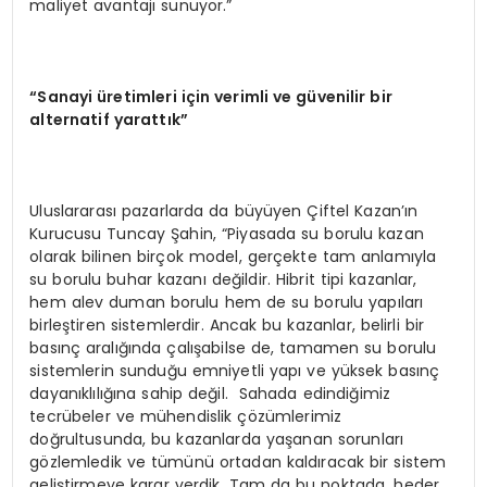
maliyet avantajı sunuyor.”
“Sanayi üretimleri için verimli ve güvenilir bir
alternatif yarattık”
Uluslararası pazarlarda da büyüyen Çiftel Kazan’ın
Kurucusu Tuncay Şahin, “Piyasada su borulu kazan
olarak bilinen birçok model, gerçekte tam anlamıyla
su borulu buhar kazanı değildir. Hibrit tipi kazanlar,
hem alev duman borulu hem de su borulu yapıları
birleştiren sistemlerdir. Ancak bu kazanlar, belirli bir
basınç aralığında çalışabilse de, tamamen su borulu
sistemlerin sunduğu emniyetli yapı ve yüksek basınç
dayanıklılığına sahip değil. Sahada edindiğimiz
tecrübeler ve mühendislik çözümlerimiz
doğrultusunda, bu kazanlarda yaşanan sorunları
gözlemledik ve tümünü ortadan kaldıracak bir sistem
geliştirmeye karar verdik. Tam da bu noktada, heder