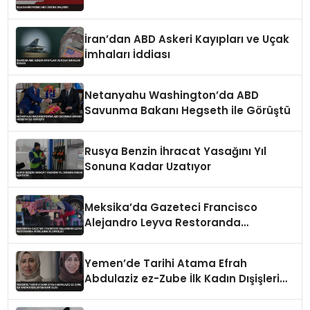
İran’dan ABD Askeri Kayıpları ve Uçak
İmhaları İddiası
Netanyahu Washington’da ABD
Savunma Bakanı Hegseth ile Görüştü
Rusya Benzin İhracat Yasağını Yıl
Sonuna Kadar Uzatıyor
Meksika’da Gazeteci Francisco
Alejandro Leyva Restoranda
Vurularak Öldürüldü
Yemen’de Tarihi Atama Efrah
Abdulaziz ez-Zube İlk Kadın Dışişleri
Bakanı Oldu