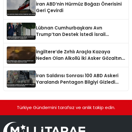
İran ABD’nin Hürmüz Boğazı Önerisini
Geri Çevirdi
Lübnan Cumhurbaşkanı Avn
Trump’tan Destek İstedi İsrail
Çekilme Talebini İletti
İngiltere’de Zırhlı Araçla Kazaya
Neden Olan Alkollü İki Asker Gözaltına
Alındı
İran Saldırısı Sonrası 100 ABD Askeri
Yaralandı Pentagon Bilgiyi Gizledi
İddiası
Türkiye Gündemini tarafsız ve anlık takip edin.