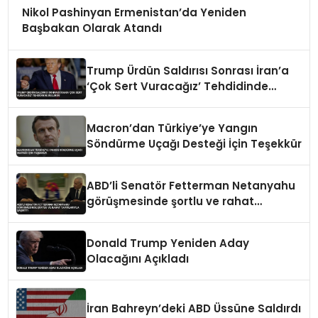
Nikol Pashinyan Ermenistan’da Yeniden
Başbakan Olarak Atandı
Trump Ürdün Saldırısı Sonrası İran’a
‘Çok Sert Vuracağız’ Tehdidinde
Bulundu
Macron’dan Türkiye’ye Yangın
Söndürme Uçağı Desteği İçin Teşekkür
ABD’li Senatör Fetterman Netanyahu
görüşmesinde şortlu ve rahat
tavırlarıyla şaşırttı
Donald Trump Yeniden Aday
Olacağını Açıkladı
İran Bahreyn’deki ABD Üssüne Saldırdı