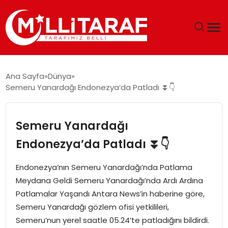
GÜNDEM
Ana Sayfa
Dünya
Semeru Yanardağı Endonezya’da Patladı ⏬👇
ÖZEL SAYFALAR
TEKNOLOJI
Semeru Yanardağı
Endonezya’da Patladı ⏬👇
EKONOMI
Endonezya’nın Semeru Yanardağı’nda Patlama
SPOR
Meydana Geldi Semeru Yanardağı’nda Ardı Ardına
Patlamalar Yaşandı Antara News’in haberine göre,
SIYASET
Semeru Yanardağı gözlem ofisi yetkilileri,
Semeru’nun yerel saatle 05.24’te patladığını bildirdi.
MAGAZIN