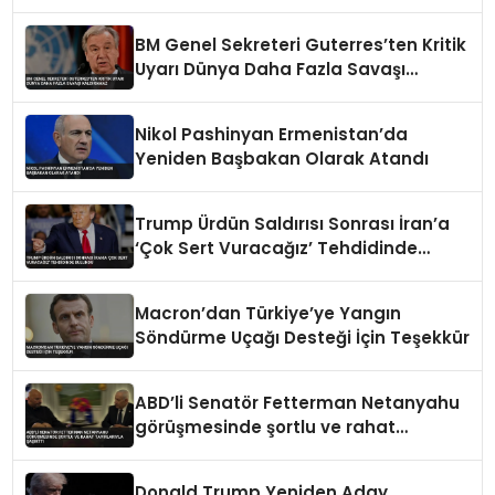
BM Genel Sekreteri Guterres’ten Kritik
Uyarı Dünya Daha Fazla Savaşı
Kaldıramaz
Nikol Pashinyan Ermenistan’da
Yeniden Başbakan Olarak Atandı
Trump Ürdün Saldırısı Sonrası İran’a
‘Çok Sert Vuracağız’ Tehdidinde
Bulundu
Macron’dan Türkiye’ye Yangın
Söndürme Uçağı Desteği İçin Teşekkür
ABD’li Senatör Fetterman Netanyahu
görüşmesinde şortlu ve rahat
tavırlarıyla şaşırttı
Donald Trump Yeniden Aday