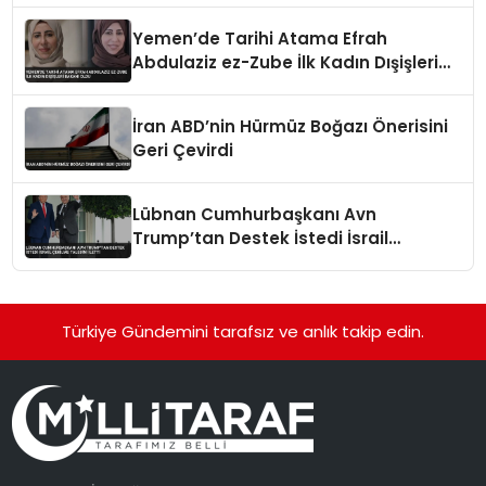
Yemen’de Tarihi Atama Efrah
Abdulaziz ez-Zube İlk Kadın Dışişleri
Bakanı Oldu
İran ABD’nin Hürmüz Boğazı Önerisini
Geri Çevirdi
Lübnan Cumhurbaşkanı Avn
Trump’tan Destek İstedi İsrail
Çekilme Talebini İletti
Türkiye Gündemini tarafsız ve anlık takip edin.